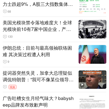
力士跌超9%，A股三大指数集体低
开
68
美国光模块禁令落地难度大！全球
光模块前10有7家中国企业，产业
界人士：想“脱钩”并不容易
130
伊朗总统：目前与最高领袖联络困
难 其决策过程遭人利用
9
提词器突然失灵，加拿大总理疑似
调侃特朗普：“我可不像某位领导
人，把这当成一场阴谋”，全场哄笑
视频
广告吐槽女生月经气味大？babysh
eep品牌发布致歉声明