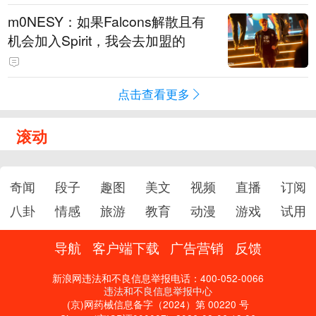
m0NESY：如果Falcons解散且有
机会加入Spirit，我会去加盟的
点击查看更多
滚动
奇闻
段子
趣图
美文
视频
直播
订阅
八卦
情感
旅游
教育
动漫
游戏
试用
导航
客户端下载
广告营销
反馈
新浪网违法和不良信息举报电话：400-052-0066
违法和不良信息举报中心
(京)网药械信息备字（2024）第 00220 号