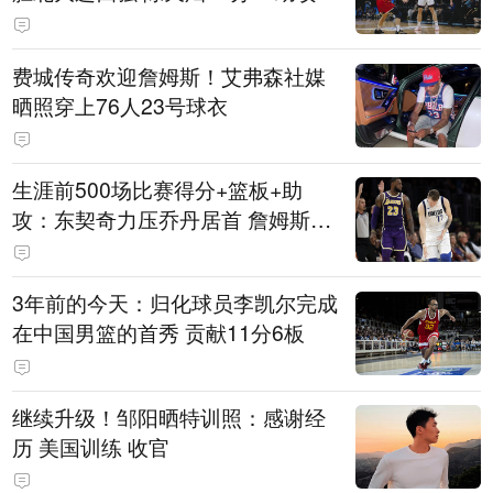
费城传奇欢迎詹姆斯！艾弗森社媒
晒照穿上76人23号球衣
生涯前500场比赛得分+篮板+助
攻：东契奇力压乔丹居首 詹姆斯第
六
3年前的今天：归化球员李凯尔完成
在中国男篮的首秀 贡献11分6板
继续升级！邹阳晒特训照：感谢经
历 美国训练 收官