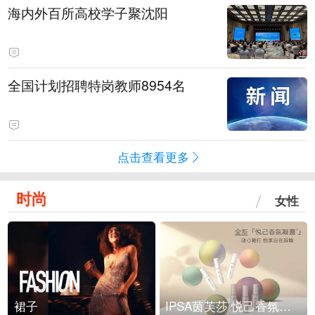
海内外百所高校学子聚沈阳
全国计划招聘特岗教师8954名
点击查看更多
时尚
女性
裙子
IPSA茵芙莎 悦己香氛凝露上市