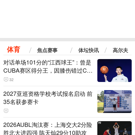
体育
焦点赛事
体坛快讯
高尔夫
对话单场101分的“江西球王”：曾是
CUBA赛区得分王，因膝伤错过CB
A选秀
32
2027亚巡资格学校考试报名启动 前
35名获参赛卡
2026AUBL淘汰赛：上海交大2分险
胜北大进四强 陈天灿29分10助攻