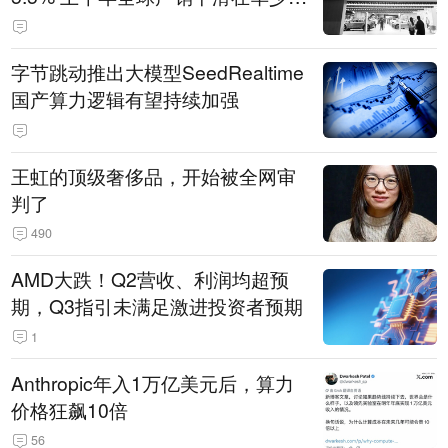
14.3万辆
字节跳动推出大模型SeedRealtime
国产算力逻辑有望持续加强
王虹的顶级奢侈品，开始被全网审
判了
490
AMD大跌！Q2营收、利润均超预
期，Q3指引未满足激进投资者预期
1
Anthropic年入1万亿美元后，算力
价格狂飙10倍
56