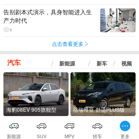
告别剧本式演示，具身智能进入生
产力时代
9
点击查看更多
汽车
新能源
新车
视频
海豹08EV 905旗舰型
格瑞维亚 舒适PLUS版
新能源
SUV
MPV
轿车
更多