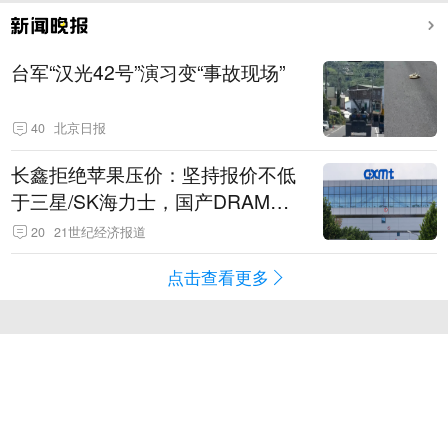
台军“汉光42号”演习变“事故现场”
40
北京日报
长鑫拒绝苹果压价：坚持报价不低
于三星/SK海力士，国产DRAM掌
握定价权
20
21世纪经济报道
点击查看更多