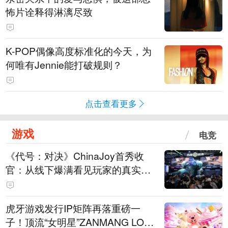
怖片诠释得淋漓尽致
K-POP偶像高度标准化的今天，为
何唯有Jennie能打破规则？
点击查看更多
游戏
电竞
《代号：对决》ChinaJoy首秀收
官：从线下爆满看见玩家的真实期
待
虎牙游戏发行IP矩阵再落重磅一
子！顶流“女明星”ZANMANG LOO