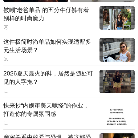
被嘲“老爸单品”的五分牛仔裤有着
别样的时尚魔力
这件极简时尚单品如何实现适配多
元生活场景？
2026夏天最火的鞋，居然是随处可
见的人字拖？
快来抄“内娱审美天赋怪”的作业，
打造你的专属氛围感
亲密关系中的爱与恐惧，被这部恐