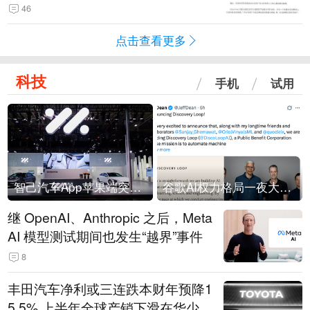
46
点击查看更多
科技
手机
试用
智己汽车App苹果端突然“下架”
谷歌AI权力格局一夜大洗牌
继 OpenAI、Anthropic 之后，Meta
AI 模型测试期间也发生“越界”事件
8
丰田汽车净利或三连跌本财年预降1
5.5% 上半年全球产销下滑在华少卖