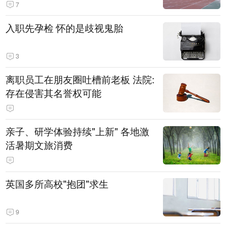
7
入职先孕检 怀的是歧视鬼胎
3
离职员工在朋友圈吐槽前老板 法院:
存在侵害其名誉权可能
亲子、研学体验持续"上新" 各地激
活暑期文旅消费
英国多所高校"抱团"求生
9