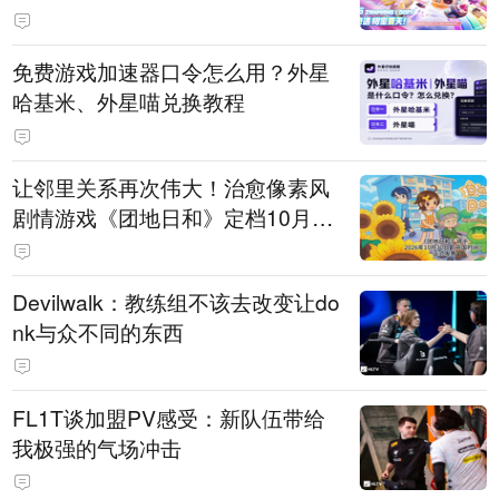
PY 正版3D消除手游《消消奇遇》
惊喜曝光
免费游戏加速器口令怎么用？外星
哈基米、外星喵兑换教程
让邻里关系再次伟大！治愈像素风
剧情游戏《团地日和》定档10月30
日发售
Devilwalk：教练组不该去改变让do
nk与众不同的东西
FL1T谈加盟PV感受：新队伍带给
我极强的气场冲击