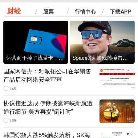
财经
股票
行情中心
下载APP
运营商干掉了流量卡，他们真的玩不起了
SpaceX火箭残骸撞击月球
国家网信办：对派拓公司在华销售
产品启动网络安全审查
145
协议接近达成 伊朗披露海峡新航道
通行细节 美方再提“倒计时”
169
韩国综指大跌5%触发熔断，SK海