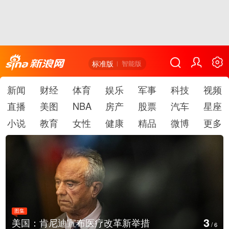
标准版
智能版
新闻
财经
体育
娱乐
军事
科技
视频
直播
美图
NBA
房产
股票
汽车
星座
小说
教育
女性
健康
精品
微博
更多
图集
3
美国：肯尼迪宣布医疗改革新举措
/
6