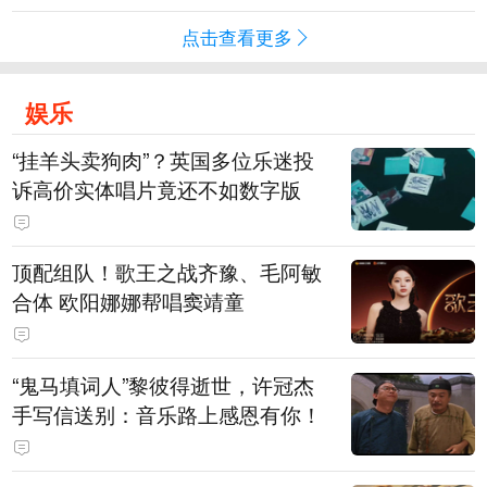
点击查看更多
娱乐
“挂羊头卖狗肉”？英国多位乐迷投
诉高价实体唱片竟还不如数字版
顶配组队！歌王之战齐豫、毛阿敏
合体 欧阳娜娜帮唱窦靖童
“鬼马填词人”黎彼得逝世，许冠杰
手写信送别：音乐路上感恩有你！