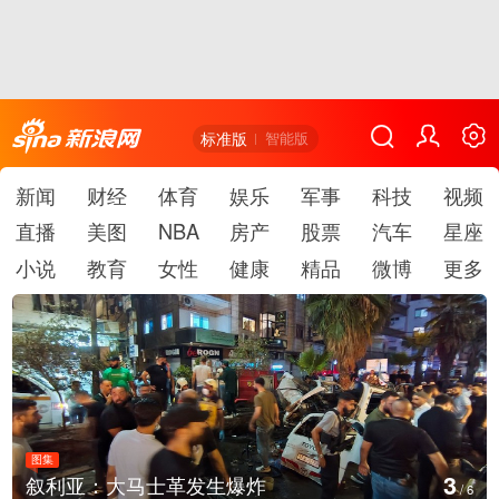
标准版
智能版
新闻
财经
体育
娱乐
军事
科技
视频
直播
美图
NBA
房产
股票
汽车
星座
小说
教育
女性
健康
精品
微博
更多
图集
4
叙利亚：大马士革发生爆炸
/
6