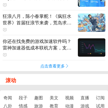
狂浪八月，陈小春掌舵！《疯狂水
世界》首届狂浪节来袭，荒岛求生
直播即将开启
你还在找免费的游戏加速软件吗？
雷神加速器低成本联机方案，支持
免费试用
点击查看更多
滚动
奇闻
段子
趣图
美文
视频
直播
订阅
八卦
情感
旅游
教育
动漫
游戏
试用