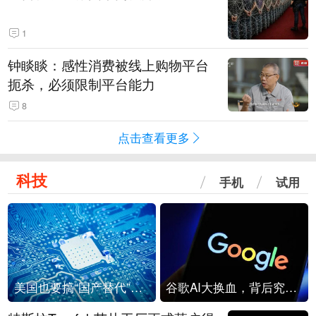
1
钟睒睒：感性消费被线上购物平台
扼杀，必须限制平台能力
8
点击查看更多
科技
手机
试用
美国也要搞“国产替代”？先算清三笔账
谷歌AI大换血，背后究竟发生了什么？