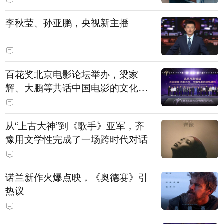
白，主演均为广州本土演员
李秋莹、孙亚鹏，央视新主播
百花奖北京电影论坛举办，梁家
辉、大鹏等共话中国电影的文化建
构
从“上古大神”到《歌手》亚军，齐
豫用文学性完成了一场跨时代对话
诺兰新作火爆点映，《奥德赛》引
热议