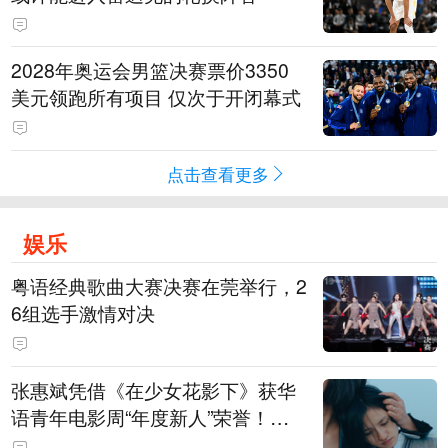
2028年奥运会男篮决赛票价3350
美元领跑所有项目 仅次于开闭幕式
点击查看更多
娱乐
粤语经典歌曲大赛决赛在莞举行，2
6组选手激情对决
张惠斌凭借《在少女花影下》获华
语青年电影周“年度新人”荣誉！该
电影全程在广州取景，采用粤语对