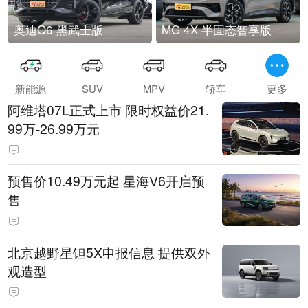
奥迪Q6 黑武士版
MG 4X 半固态智享版
新能源
SUV
MPV
轿车
更多
阿维塔07L正式上市 限时权益价21.
99万-26.99万元
预售价10.49万元起 星海V6开启预
售
北京越野星钽5X申报信息 提供双外
观造型