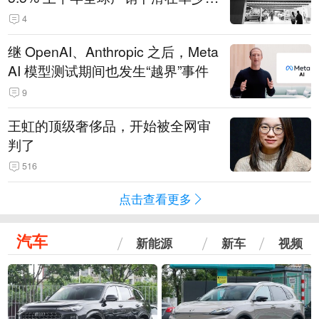
14.3万辆
4
继 OpenAI、Anthropic 之后，Meta
AI 模型测试期间也发生“越界”事件
9
王虹的顶级奢侈品，开始被全网审
判了
516
点击查看更多
汽车
新能源
新车
视频