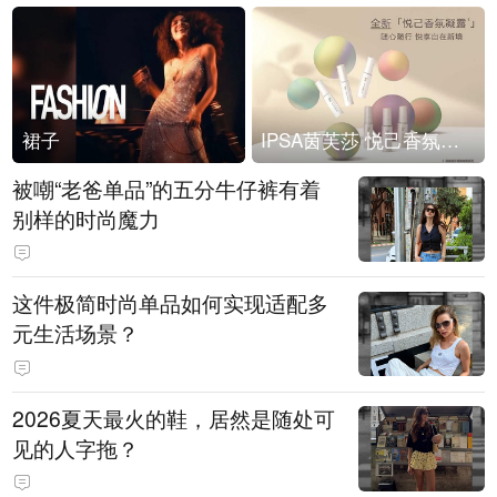
裙子
IPSA茵芙莎 悦己香氛凝露上市
被嘲“老爸单品”的五分牛仔裤有着
别样的时尚魔力
这件极简时尚单品如何实现适配多
元生活场景？
2026夏天最火的鞋，居然是随处可
见的人字拖？