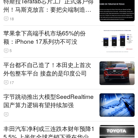
特斯拉Terafab芯片工厂正式落户得
州！马斯克放言：要把尖端制造带
回美国
18
苹果拿下高端手机市场65%的份
额：iPhone 17系列功不可没
5
平台都不自己造了！本田史上首次
外包整车平台 接盘的是印度公司
17
字节跳动推出大模型SeedRealtime
国产算力逻辑有望持续加强
丰田汽车净利或三连跌本财年预降1
5.5% 上半年全球产销下滑在华少卖