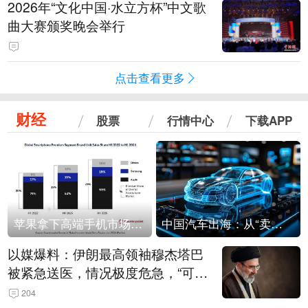
2026年“文化中国·水立方杯”中文歌
曲大赛颁奖晚会举行
点击查看更多
财经
股票
行情中心
下载APP
苹果拿下高端手机市场65%的份额：iPhone 17系列功不可没
中国汽车出海：从“卖出去”到“走进去”
以媒爆料：伊朗最高领袖穆杰塔巴
被紧急送医，情况极度危急，“可能
随时会死去”
204