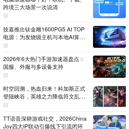
跨境三大场景一次说清
技嘉推出钛金雕1600PG5 AI TOP
电源：为发烧级主机与本地AI算力
打造旗舰供电方案
2026年6大热门手游加速器盘点：
国服、外服与多设备支持
时空回溯，热血归来！科加斯正式
登陆峡谷，英雄之力降临符文乱
斗！
TT语音深耕游戏社交，2026China
Joy四大IP联动引爆线下引流闭环