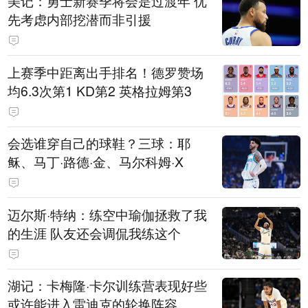
美记：勇士新赛季将会是过渡年 优
先考虑内部挖潜而非引援
上赛季中距离出手排名！德罗赞场
均6.3次第1 KD第2 英格拉姆第3
会选谁穿自己的球鞋？三球：耶
稣、马丁·路德·金、马尔科姆·X
迈尔斯·特纳：练空中瑜伽拯救了我
的生涯 队友还会调侃我练这个
湖记：卡梅隆·卡尔训练营表现好些
或许能进入雷迪克的轮换阵容