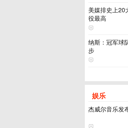
美媒排史上20
役最高
纳斯：冠军球
步
娱乐
杰威尔音乐发