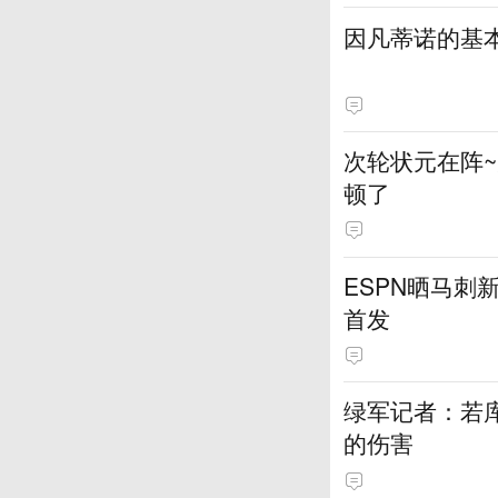
因凡蒂诺的基
次轮状元在阵
顿了
ESPN晒马刺
首发
绿军记者：若库
的伤害