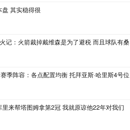
本盘 其实稳得很
~火记：火箭裁掉戴维森是为了避税 而且球队有桑
新赛季阵容：各点配置均衡 托拜亚斯·哈里斯4号位
里来帮塔图姆拿第2冠 我就原谅他22年对我们