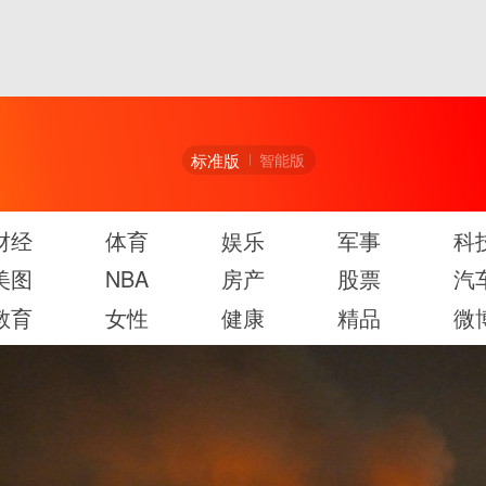
标准版
智能版
财经
体育
娱乐
军事
科
美图
NBA
房产
股票
汽
教育
女性
健康
精品
微