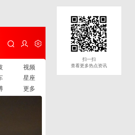
扫一扫
扫一扫
查看更多热点资讯
查看更多热点资讯
技
视频
车
星座
博
更多