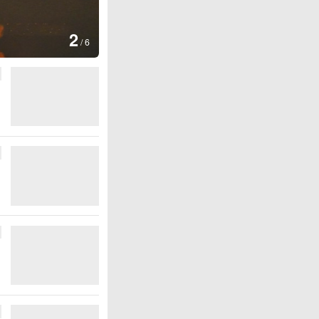
图集
2
美国：肯尼迪宣布医疗改革新举
/
6