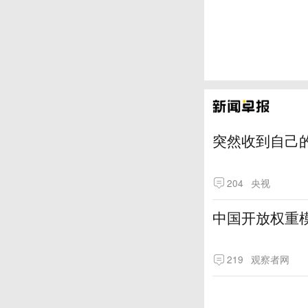
突然收到自己
204
央视
中国开放权重模
219
观察者网