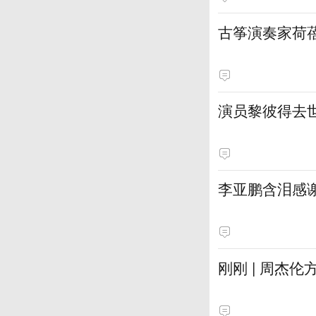
古筝演奏家荷
演员黎彼得去
李亚鹏含泪感谢
刚刚 | 周杰伦