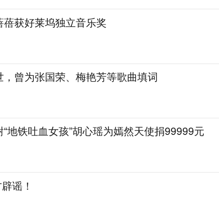
蓓蓓获好莱坞独立音乐奖
世，曾为张国荣、梅艳芳等歌曲填词
“地铁吐血女孩”胡心瑶为嫣然天使捐99999元
方辟谣！