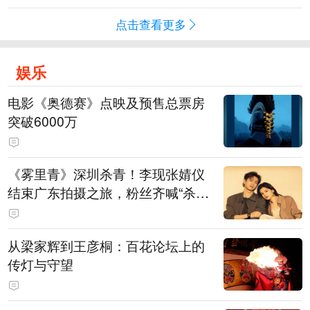
点击查看更多
娱乐
电影《奥德赛》点映及预售总票房
突破6000万
《雾里青》深圳杀青！李现张婧仪
结束广东拍摄之旅，粉丝齐喊“杀青
快乐”
从梁家辉到王彦桐：百花论坛上的
传灯与守望