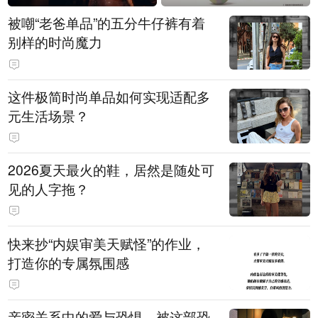
被嘲“老爸单品”的五分牛仔裤有着
别样的时尚魔力
这件极简时尚单品如何实现适配多
元生活场景？
2026夏天最火的鞋，居然是随处可
见的人字拖？
快来抄“内娱审美天赋怪”的作业，
打造你的专属氛围感
亲密关系中的爱与恐惧，被这部恐