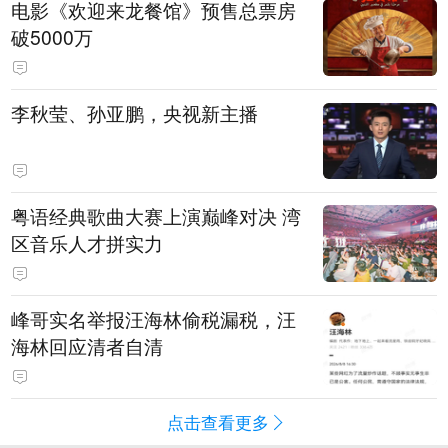
电影《欢迎来龙餐馆》预售总票房
破5000万
李秋莹、孙亚鹏，央视新主播
粤语经典歌曲大赛上演巅峰对决 湾
区音乐人才拼实力
峰哥实名举报汪海林偷税漏税，汪
海林回应清者自清
点击查看更多