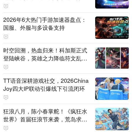
打造旗舰供电方案
2026年6大热门手游加速器盘点：
国服、外服与多设备支持
时空回溯，热血归来！科加斯正式
登陆峡谷，英雄之力降临符文乱
斗！
TT语音深耕游戏社交，2026China
Joy四大IP联动引爆线下引流闭环
狂浪八月，陈小春掌舵！《疯狂水
世界》首届狂浪节来袭，荒岛求生
直播即将开启