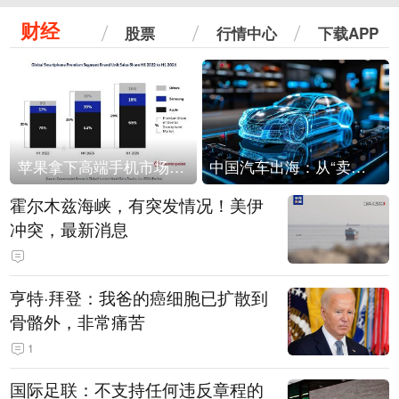
财经
股票
行情中心
下载APP
苹果拿下高端手机市场65%的份额：iPhone 17系列功不可没
中国汽车出海：从“卖出去”到“走进去”
霍尔木兹海峡，有突发情况！美伊
冲突，最新消息
亨特·拜登：我爸的癌细胞已扩散到
骨骼外，非常痛苦
1
国际足联：不支持任何违反章程的