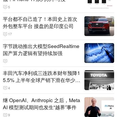
5
平台都不自己造了！本田史上首次
外包整车平台 接盘的是印度公司
17
字节跳动推出大模型SeedRealtime
国产算力逻辑有望持续加强
丰田汽车净利或三连跌本财年预降1
5.5% 上半年全球产销下滑在华少卖
14.3万辆
4
继 OpenAI、Anthropic 之后，Meta
AI 模型测试期间也发生“越界”事件
9