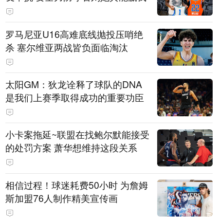
罗马尼亚U16高难底线抛投压哨绝
杀 塞尔维亚两战皆负面临淘汰
太阳GM：狄龙诠释了球队的DNA
是我们上赛季取得成功的重要功臣
小卡案拖延~联盟在找鲍尔默能接受
的处罚方案 萧华想维持这段关系
相信过程！球迷耗费50小时 为詹姆
斯加盟76人制作精美宣传画