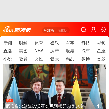
标准版
智能版
新闻
财经
体育
娱乐
军事
科技
视频
直播
美图
NBA
房产
股票
汽车
星座
小说
教育
女性
健康
精品
微博
更多
图集
1
厄瓜多尔总统诺沃亚会见阿根廷总统米莱
/
6