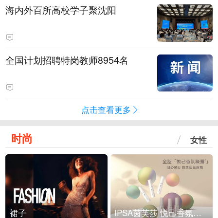
海内外百所高校学子聚沈阳
全国计划招聘特岗教师8954名
点击查看更多
时尚
女性
裙子
IPSA茵芙莎 悦己香氛凝露上市