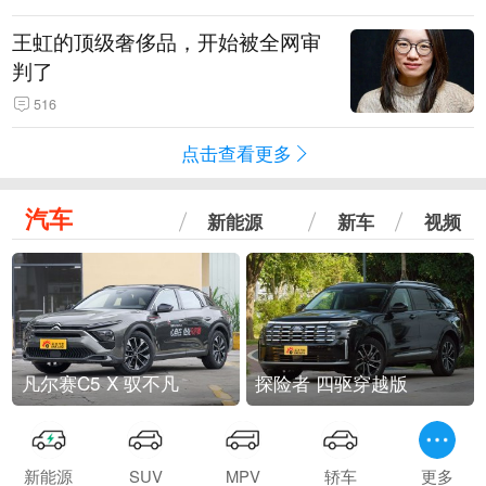
王虹的顶级奢侈品，开始被全网审
判了
516
点击查看更多
汽车
新能源
新车
视频
凡尔赛C5 X 驭不凡
探险者 四驱穿越版
新能源
SUV
MPV
轿车
更多