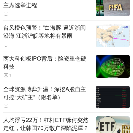
主席选举进程
台风橙色预警！“白海豚”逼近浙闽
沿海 江浙沪皖等地将有暴雨
两大科创板IPO背后：险资重仓硬
科技
1
全球资源博弈升温！深挖A股自主
可控“大矿主”（附名单）
人均浮亏22万！杠杆ETF缘何突然
走红，让韩国70万散户深陷泥潭？