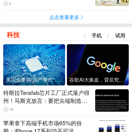
3
点击查看更多
科技
手机
试用
美国也要搞“国产替代”？先算清三笔账
谷歌AI大换血，背后究竟发生了什么？
特斯拉Terafab芯片工厂正式落户得
州！马斯克放言：要把尖端制造带
回美国
18
苹果拿下高端手机市场65%的份
额：iPhone 17系列功不可没