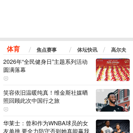
体育
焦点赛事
体坛快讯
高尔夫
2026年“全民健身日”主题系列活动
圆满落幕
笑容依旧温暖纯真！维金斯社媒晒
照回顾此次中国行之旅
华莱士：曾和作为WNBA球员的女
友单挑 要全力防守否则她真能赢我