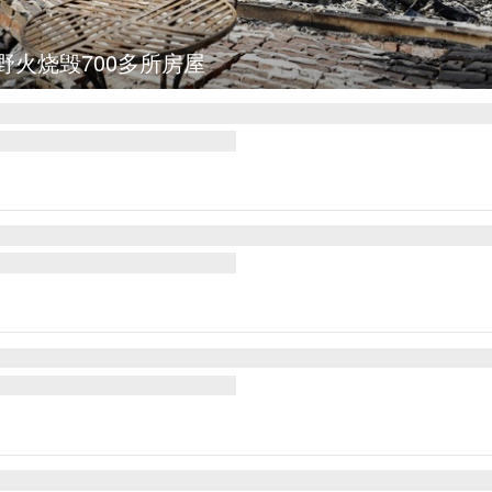
野火烧毁700多所房屋