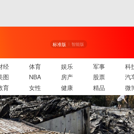
标准版
智能版
财经
体育
娱乐
军事
科
美图
NBA
房产
股票
汽
教育
女性
健康
精品
微