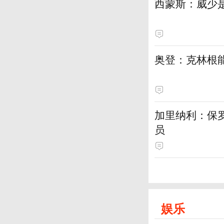
西蒙斯：威少是
奥登：克林根
加里纳利：保
员
娱乐