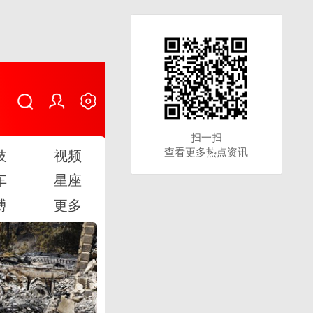
扫一扫
扫一扫
查看更多热点资讯
查看更多热点资讯
技
视频
车
星座
博
更多