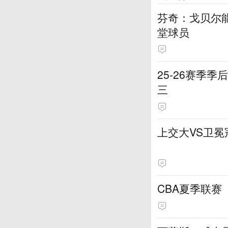
芬奇：戈贝尔
堂球员
25-26赛季
三
上交大VS卫冕
CBA夏季联赛（