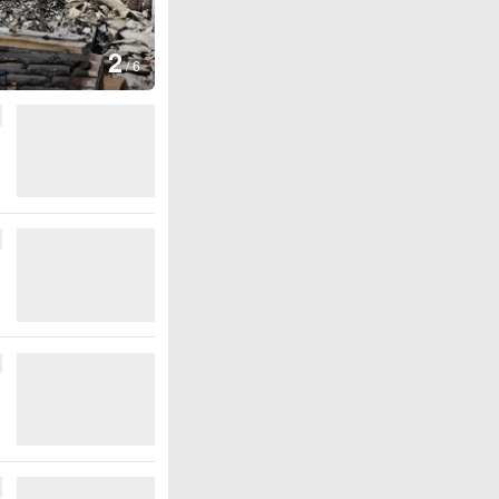
图集
2
叙利亚：大马士革发生爆炸
/
6