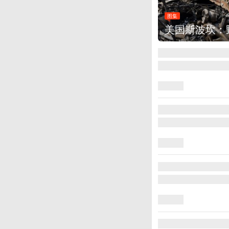
图集
美国斯波坎：