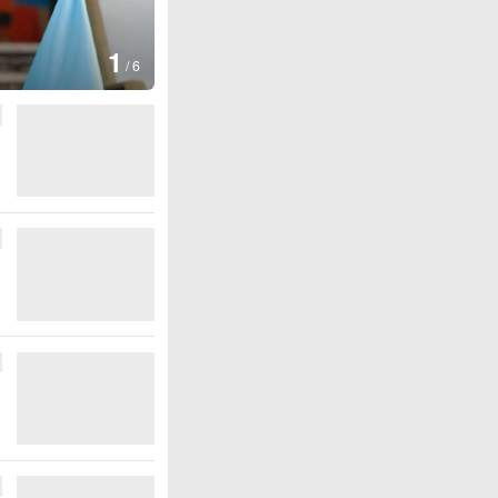
1
/
6