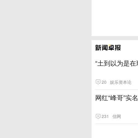
“土到以为是在
20
娱乐资本论
网红“峰哥”实
231
信网