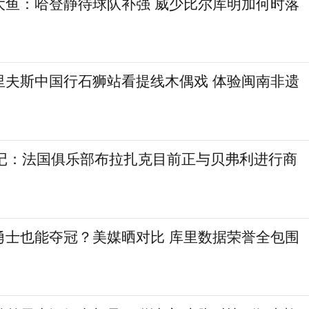
大鱼：哈登静待球队补强 威少比尔库明加何时落
里夫斯中国行石狮站看提线木偶戏 体验闽南非遗
欧记：法国俱乐部布拉扎克目前正与贝弗利进行商
勇士也能夺冠？美媒晒对比 库里数据荣誉全包围