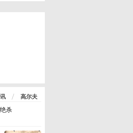
讯
高尔夫
篮绝杀