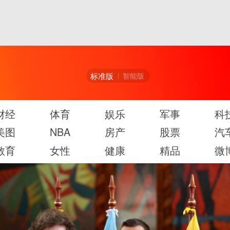
标准版
智能版
财经
体育
娱乐
军事
科
美图
NBA
房产
股票
汽
教育
女性
健康
精品
微