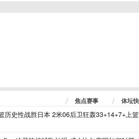
焦点赛事
体坛快
篮历史性战胜日本 2米06后卫狂轰33+14+7+上