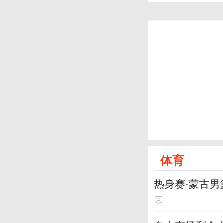
体育
热身赛-蒙古男