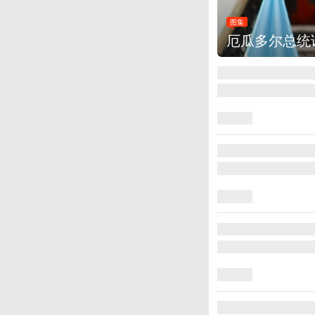
图集
厄瓜多尔总统