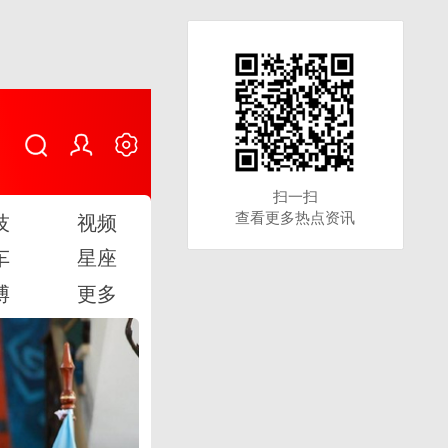
扫一扫
扫一扫
查看更多热点资讯
查看更多热点资讯
技
视频
车
星座
博
更多