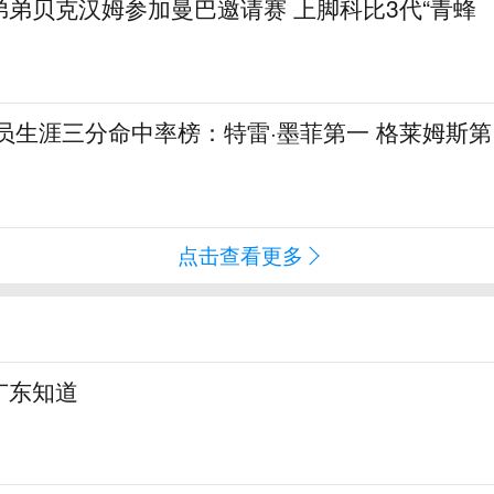
弟贝克汉姆参加曼巴邀请赛 上脚科比3代“青蜂
球员生涯三分命中率榜：特雷·墨菲第一 格莱姆斯第
点击查看更多
广东知道