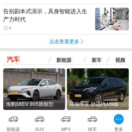
告别剧本式演示，具身智能进入生
产力时代
9
点击查看更多
汽车
新能源
新车
视频
海豹08EV 905旗舰型
格瑞维亚 舒适PLUS版
新能源
SUV
MPV
轿车
更多