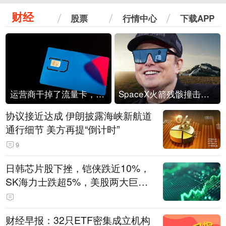
财经
股票
行情中心
下载APP
运营商干掉了流量卡，他们真的玩不起了
SpaceX火箭残骸撞击月球
协议接近达成 伊朗披露海峡新航道
通行细节 美方再提“倒计时”
9
日韩芯片股下挫，铠侠跌近10%，
SK海力士跌超5%，美股两大巨头
遭遇业绩杀
财经早报：32只ETF密集成立机构