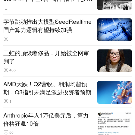
14.3万辆
字节跳动推出大模型SeedRealtime
国产算力逻辑有望持续加强
王虹的顶级奢侈品，开始被全网审
判了
486
AMD大跌！Q2营收、利润均超预
期，Q3指引未满足激进投资者预期
1
Anthropic年入1万亿美元后，算力
价格狂飙10倍
56