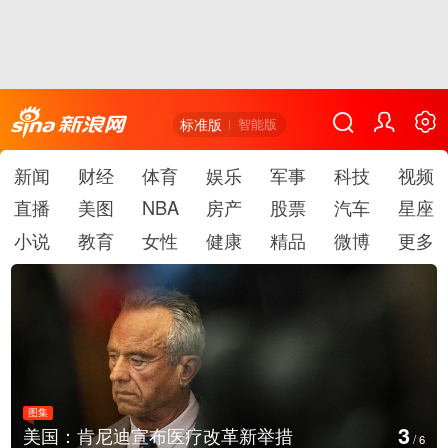
标准版
智能版
新闻
财经
体育
娱乐
军事
科技
视频
直播
美图
NBA
房产
股票
汽车
星座
小说
教育
女性
健康
精品
微博
更多
图集
3
美国：肯尼迪宣布医疗改革新举措
/
6