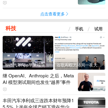
会回应：报道不实
点击查看更多
科技
手机
试用
智己汽车App苹果端突然“下架”
谷歌AI权力格局一夜大洗牌
继 OpenAI、Anthropic 之后，Meta
AI 模型测试期间也发生“越界”事件
丰田汽车净利或三连跌本财年预降1
5.5% 上半年全球产销下滑在华少卖