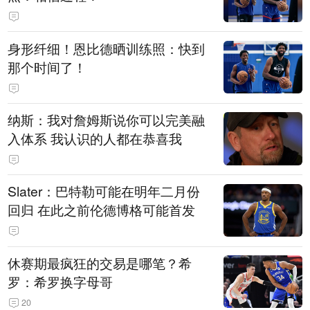
身形纤细！恩比德晒训练照：快到
那个时间了！
纳斯：我对詹姆斯说你可以完美融
入体系 我认识的人都在恭喜我
Slater：巴特勒可能在明年二月份
回归 在此之前伦德博格可能首发
休赛期最疯狂的交易是哪笔？希
罗：希罗换字母哥
20