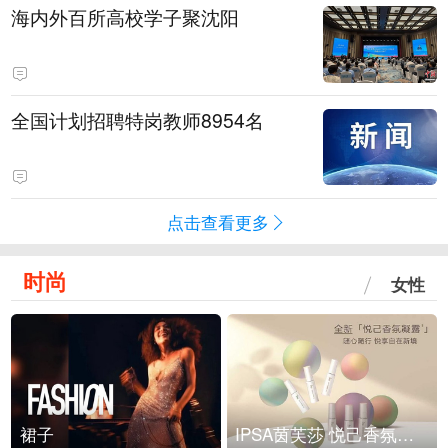
海内外百所高校学子聚沈阳
全国计划招聘特岗教师8954名
点击查看更多
时尚
女性
裙子
IPSA茵芙莎 悦己香氛凝露上市