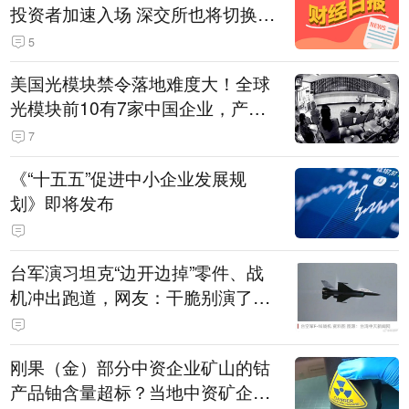
投资者加速入场 深交所也将切换交
易线路
5
美国光模块禁令落地难度大！全球
光模块前10有7家中国企业，产业
界人士：想“脱钩”并不容易
7
《“十五五”促进中小企业发展规
划》即将发布
台军演习坦克“边开边掉”零件、战
机冲出跑道，网友：干脆别演了，
没有一次没有笑话发生
刚果（金）部分中资企业矿山的钴
产品铀含量超标？当地中资矿企协