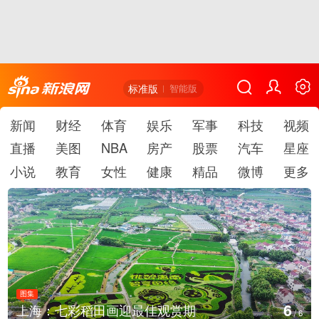
标准版
智能版
新闻
财经
体育
娱乐
军事
科技
视频
直播
美图
NBA
房产
股票
汽车
星座
小说
教育
女性
健康
精品
微博
更多
图集
6
上海：七彩稻田画迎最佳观赏期
/
6