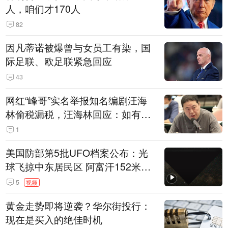
人，咱们才170人
82
因凡蒂诺被爆曾与女员工有染，国
际足联、欧足联紧急回应
43
网红“峰哥”实名举报知名编剧汪海
林偷税漏税，汪海林回应：如有违
法行为，相关机构自会进行评判和
1
处理
美国防部第5批UFO档案公布：光
球飞掠中东居民区 阿富汗152米三
角形遮蔽星光
5
视频
黄金走势即将逆袭？华尔街投行：
现在是买入的绝佳时机