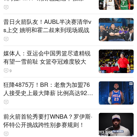
昔日火箭队友！AUBL半决赛清华v
s上交 姚明和霍二叔来到现场观战
媒体人：亚运会中国男篮尽遣精锐
有望一雪前耻 女篮夺冠难度较大
9
狂降4875万！BR：老詹为加盟76
人接受史上最大降薪 比例高达92.
6%
前火箭首轮秀要打WNBA？罗伊斯·
怀特公开挑战跨性别参赛规则！