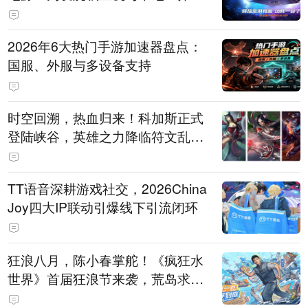
打造旗舰供电方案
2026年6大热门手游加速器盘点：
国服、外服与多设备支持
时空回溯，热血归来！科加斯正式
登陆峡谷，英雄之力降临符文乱
斗！
TT语音深耕游戏社交，2026China
Joy四大IP联动引爆线下引流闭环
狂浪八月，陈小春掌舵！《疯狂水
世界》首届狂浪节来袭，荒岛求生
直播即将开启