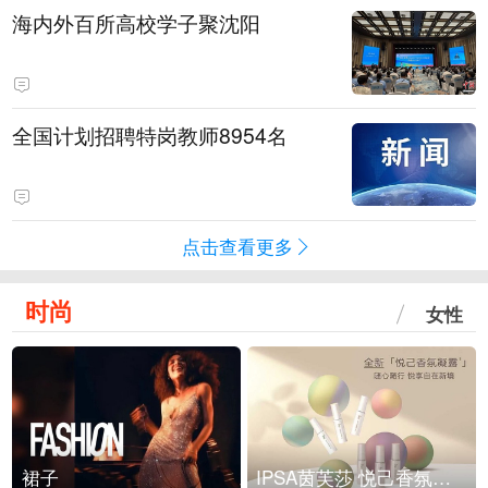
海内外百所高校学子聚沈阳
全国计划招聘特岗教师8954名
点击查看更多
时尚
女性
裙子
IPSA茵芙莎 悦己香氛凝露上市