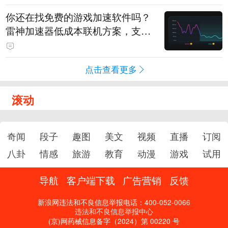
你还在找免费的游戏加速软件吗？
雷神加速器低成本联机方案，支持
免费试用
点击查看更多
滚动
奇闻
段子
趣图
美文
视频
直播
订阅
八卦
情感
旅游
教育
动漫
游戏
试用
导航
客户端下载
广告营销
反馈
新浪网违法和不良信息举报电话：400-052-0066
违法和不良信息举报中心
(京)网药械信息备字（2024）第 00220 号