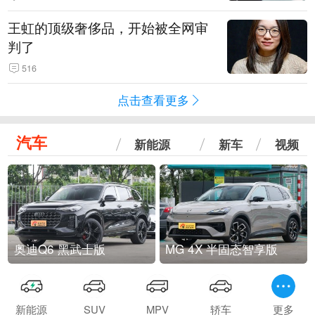
王虹的顶级奢侈品，开始被全网审
判了
516
点击查看更多
汽车
新能源
新车
视频
奥迪Q6 黑武士版
MG 4X 半固态智享版
新能源
SUV
MPV
轿车
更多