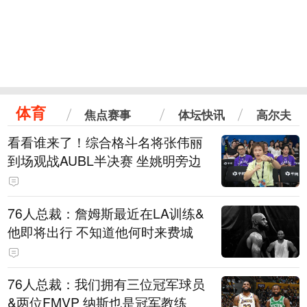
体育
焦点赛事
体坛快讯
高尔夫
看看谁来了！综合格斗名将张伟丽
到场观战AUBL半决赛 坐姚明旁边
76人总裁：詹姆斯最近在LA训练&
他即将出行 不知道他何时来费城
76人总裁：我们拥有三位冠军球员
&两位FMVP 纳斯也是冠军教练