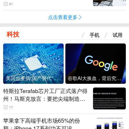
41
点击查看更多
科技
手机
试用
美国也要搞“国产替代”？先算清三笔账
谷歌AI大换血，背后究竟发生了什么？
特斯拉Terafab芯片工厂正式落户得
州！马斯克放言：要把尖端制造带
回美国
17
苹果拿下高端手机市场65%的份
额：iPhone 17系列功不可没