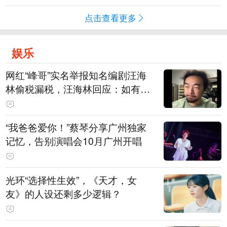
点击查看更多
娱乐
网红“峰哥”实名举报知名编剧汪海
林偷税漏税，汪海林回应：如有违
法行为，相关机构自会进行评判和
处理，清者自清，无需一一回应
“我爸爸爱你！”蔡琴分享广州独家
记忆，告别演唱会10月广州开唱
光环“选择性生效”，《天才，女
友》的人设还剩多少逻辑？