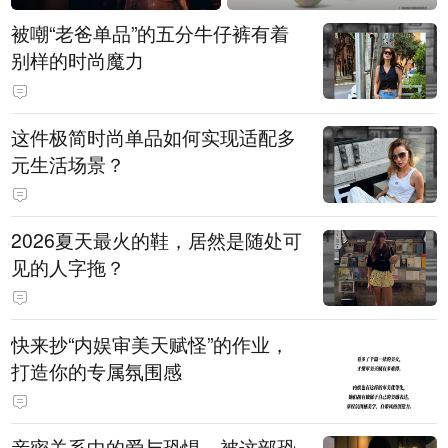
被嘲“老爸单品”的五分牛仔裤有着
别样的时尚魔力
这件极简时尚单品如何实现适配多
元生活场景？
2026夏天最火的鞋，居然是随处可
见的人字拖？
快来抄“内娱审美天赋怪”的作业，
打造你的专属氛围感
亲密关系中的爱与恐惧，被这部恐