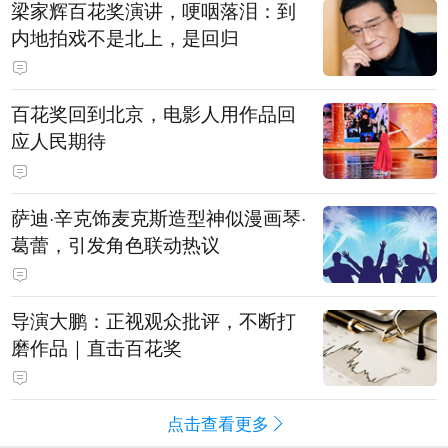
梁家辉百花奖演讲，哽咽落泪：到
内地拍戏不是北上，是回归
百花奖回到北京，电影人用作品回
应人民期待
萨迪·辛克饰麦克斯造型神似漫画琴·
葛蕾，引发角色联动热议
导演大鹏：正视观众批评，不断打
磨作品｜直击百花奖
点击查看更多