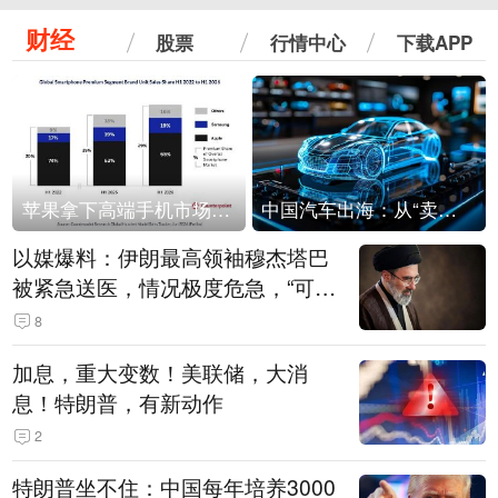
财经
股票
行情中心
下载APP
苹果拿下高端手机市场65%的份额：iPhone 17系列功不可没
中国汽车出海：从“卖出去”到“走进去”
以媒爆料：伊朗最高领袖穆杰塔巴
被紧急送医，情况极度危急，“可能
随时会死去”
8
加息，重大变数！美联储，大消
息！特朗普，有新动作
2
特朗普坐不住：中国每年培养3000