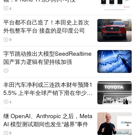
4
平台都不自己造了！本田史上首次
外包整车平台 接盘的是印度公司
9
字节跳动推出大模型SeedRealtime
国产算力逻辑有望持续加强
丰田汽车净利或三连跌本财年预降1
5.5% 上半年全球产销下滑在华少卖
14.3万辆
4
继 OpenAI、Anthropic 之后，Meta
AI 模型测试期间也发生“越界”事件
9