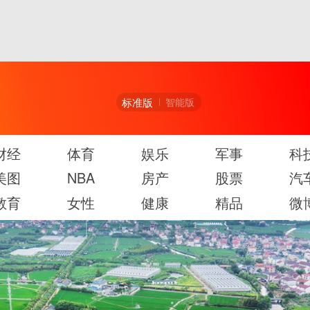
标准版
智能版
财经
体育
娱乐
军事
科
美图
NBA
房产
股票
汽
教育
女性
健康
精品
微