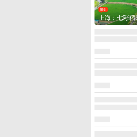
图集
厄瓜多尔