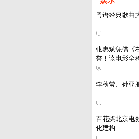
粤语经典歌曲
张惠斌凭借《
誉！该电影全
土演员
李秋莹、孙亚
百花奖北京电
化建构