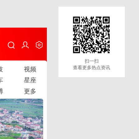
扫一扫
扫一扫
查看更多热点资讯
查看更多热点资讯
技
视频
车
星座
博
更多