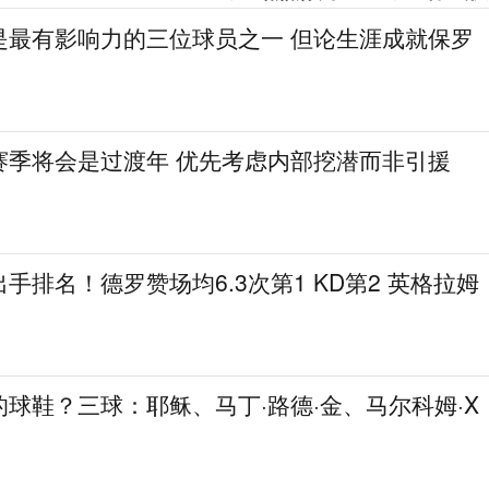
是最有影响力的三位球员之一 但论生涯成就保罗
赛季将会是过渡年 优先考虑内部挖潜而非引援
手排名！德罗赞场均6.3次第1 KD第2 英格拉姆
球鞋？三球：耶稣、马丁·路德·金、马尔科姆·X