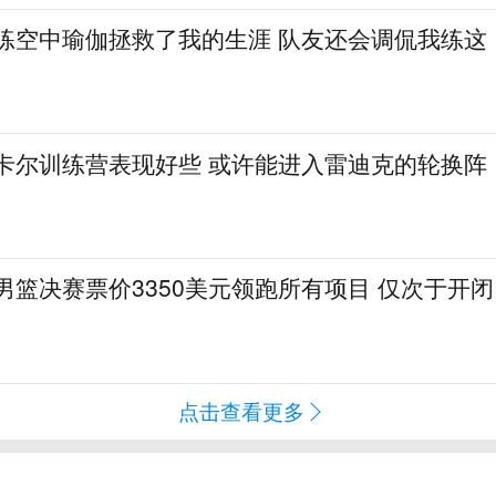
：练空中瑜伽拯救了我的生涯 队友还会调侃我练这
·卡尔训练营表现好些 或许能进入雷迪克的轮换阵
会男篮决赛票价3350美元领跑所有项目 仅次于开闭
点击查看更多