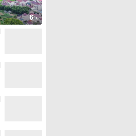
1
/
6