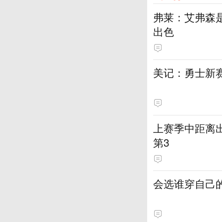
弗莱：艾弗森
出色
美记：勇士新
上赛季中距离出
第3
会选谁穿自己的