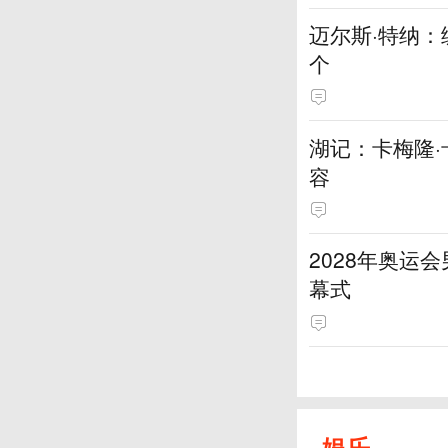
迈尔斯·特纳
个
湖记：卡梅隆
容
2028年奥运
幕式
娱乐