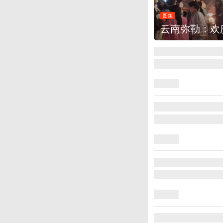
图集
云南弥勒：欢