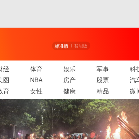
标准版
智能版
财经
体育
娱乐
军事
科
美图
NBA
房产
股票
汽
教育
女性
健康
精品
微