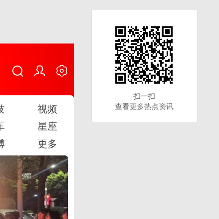
扫一扫
扫一扫
查看更多热点资讯
查看更多热点资讯
技
视频
车
星座
博
更多