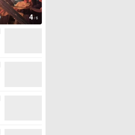
图集
4
江西铅山：千灯点亮葛仙村
/
6