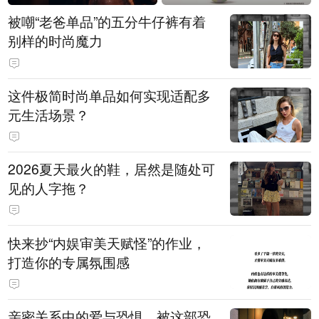
被嘲“老爸单品”的五分牛仔裤有着
别样的时尚魔力
这件极简时尚单品如何实现适配多
元生活场景？
2026夏天最火的鞋，居然是随处可
见的人字拖？
快来抄“内娱审美天赋怪”的作业，
打造你的专属氛围感
亲密关系中的爱与恐惧，被这部恐