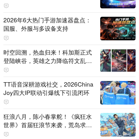
打造旗舰供电方案
2026年6大热门手游加速器盘点：
国服、外服与多设备支持
时空回溯，热血归来！科加斯正式
登陆峡谷，英雄之力降临符文乱
斗！
TT语音深耕游戏社交，2026China
Joy四大IP联动引爆线下引流闭环
狂浪八月，陈小春掌舵！《疯狂水
世界》首届狂浪节来袭，荒岛求生
直播即将开启