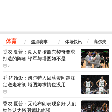
体育
焦点赛事
体坛快讯
高尔夫
香农·夏普：湖人是按照东契奇要求
打造的阵容 绿军与塔图姆不是
2
乔·约翰逊：凯尔特人因薪资问题注
定送走布朗 塔图姆求情也没用
香农·夏普：无论布朗表现多好 人们
始终认为塔图姆比他强