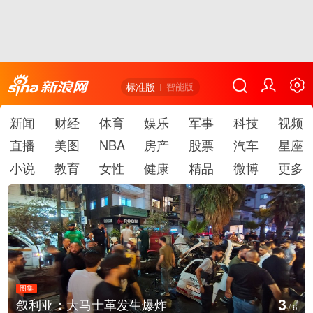
标准版
智能版
新闻
财经
体育
娱乐
军事
科技
视频
直播
美图
NBA
房产
股票
汽车
星座
小说
教育
女性
健康
精品
微博
更多
图集
3
叙利亚：大马士革发生爆炸
/
6