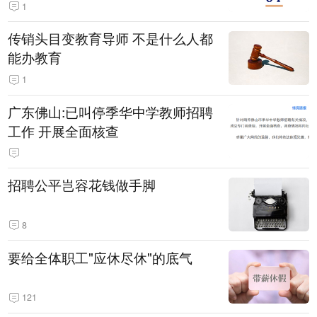
1
传销头目变教育导师 不是什么人都
能办教育
1
广东佛山:已叫停季华中学教师招聘
工作 开展全面核查
招聘公平岂容花钱做手脚
8
要给全体职工"应休尽休"的底气
121