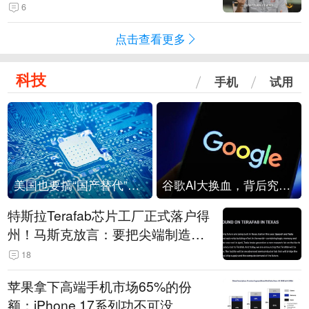
6
点击查看更多
科技
手机
试用
美国也要搞“国产替代”？先算清三笔账
谷歌AI大换血，背后究竟发生了什么？
特斯拉Terafab芯片工厂正式落户得
州！马斯克放言：要把尖端制造带
回美国
18
苹果拿下高端手机市场65%的份
额：iPhone 17系列功不可没