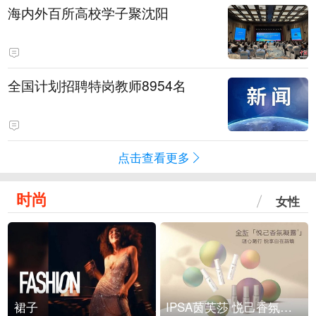
海内外百所高校学子聚沈阳
全国计划招聘特岗教师8954名
点击查看更多
时尚
女性
裙子
IPSA茵芙莎 悦己香氛凝露上市