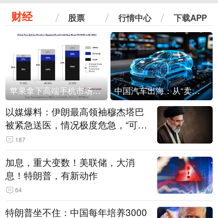
财经
股票
行情中心
下载APP
苹果拿下高端手机市场65%的份额：iPhone 17系列功不可没
中国汽车出海：从“卖出去”到“走进去”
以媒爆料：伊朗最高领袖穆杰塔巴
被紧急送医，情况极度危急，“可能
随时会死去”
187
加息，重大变数！美联储，大消
息！特朗普，有新动作
64
特朗普坐不住：中国每年培养3000