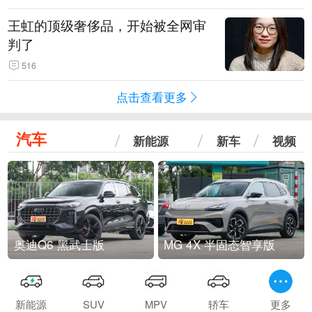
王虹的顶级奢侈品，开始被全网审
判了
516
点击查看更多
汽车
新能源
新车
视频
奥迪Q6 黑武士版
MG 4X 半固态智享版
新能源
SUV
MPV
轿车
更多