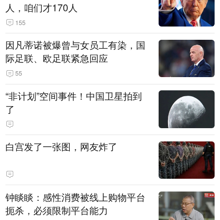
人，咱们才170人
155
因凡蒂诺被爆曾与女员工有染，国
际足联、欧足联紧急回应
55
“非计划”空间事件！中国卫星拍到
了
白宫发了一张图，网友炸了
钟睒睒：感性消费被线上购物平台
扼杀，必须限制平台能力