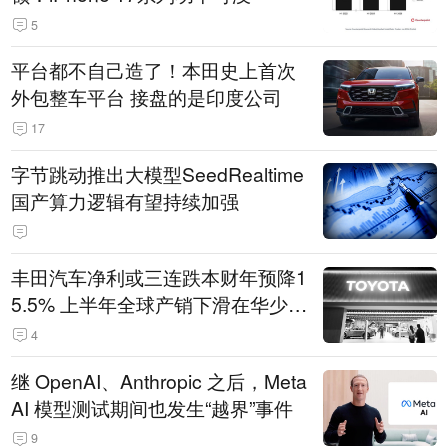
5
平台都不自己造了！本田史上首次
外包整车平台 接盘的是印度公司
17
字节跳动推出大模型SeedRealtime
国产算力逻辑有望持续加强
丰田汽车净利或三连跌本财年预降1
5.5% 上半年全球产销下滑在华少卖
14.3万辆
4
继 OpenAI、Anthropic 之后，Meta
AI 模型测试期间也发生“越界”事件
9