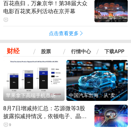
百花燕归，万象京华！第38届大众
电影百花奖系列活动在京开幕
点击查看更多
财经
股票
行情中心
下载APP
苹果拿下高端手机市场65%的份额：iPhone 17系列功不可没
中国汽车出海：从“卖出去”到“走进去”
8月7日增减持汇总：芯源微等3股
披露拟减持情况，依顿电子、晶华
微拟增持（表）
9