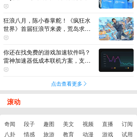
狂浪八月，陈小春掌舵！《疯狂水
世界》首届狂浪节来袭，荒岛求生
直播即将开启
你还在找免费的游戏加速软件吗？
雷神加速器低成本联机方案，支持
免费试用
点击查看更多
滚动
奇闻
段子
趣图
美文
视频
直播
订阅
八卦
情感
旅游
教育
动漫
游戏
试用