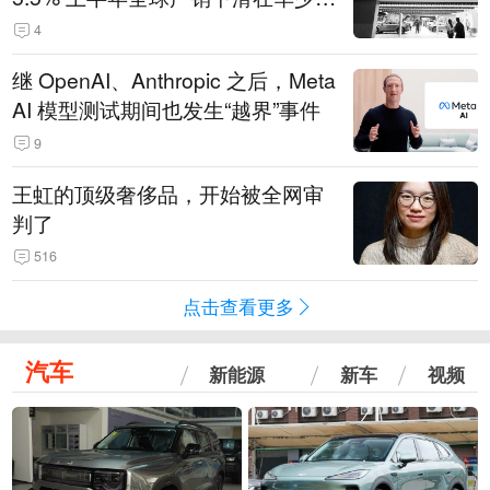
14.3万辆
4
继 OpenAI、Anthropic 之后，Meta
AI 模型测试期间也发生“越界”事件
9
王虹的顶级奢侈品，开始被全网审
判了
516
点击查看更多
汽车
新能源
新车
视频