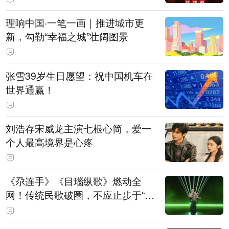
理响中国·一笔一画｜推进城市更
新，勾勒“幸福之城”壮阔图景
张雪39岁生日愿望：祝中国机车在
世界通赢！
刘浩存宋威龙主演七根心简，爱一
个人最高境界是心疼
《尕连手》《目瑙纵歌》燃动全
网！传统民歌破圈，不应止步于“上
头”