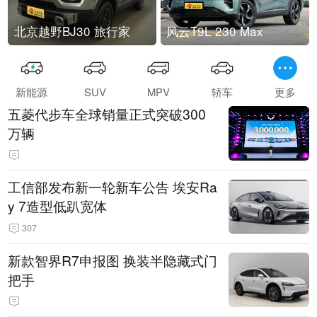
北京越野BJ30 旅行家
风云T9L 230 Max
新能源
SUV
MPV
轿车
更多
五菱代步车全球销量正式突破300
万辆
工信部发布新一轮新车公告 埃安Ra
y 7造型低趴宽体
307
新款智界R7申报图 换装半隐藏式门
把手