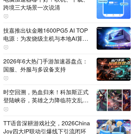
跨境三大场景一次说清
技嘉推出钛金雕1600PG5 AI TOP
电源：为发烧级主机与本地AI算力
打造旗舰供电方案
2026年6大热门手游加速器盘点：
国服、外服与多设备支持
时空回溯，热血归来！科加斯正式
登陆峡谷，英雄之力降临符文乱
斗！
TT语音深耕游戏社交，2026China
Joy四大IP联动引爆线下引流闭环