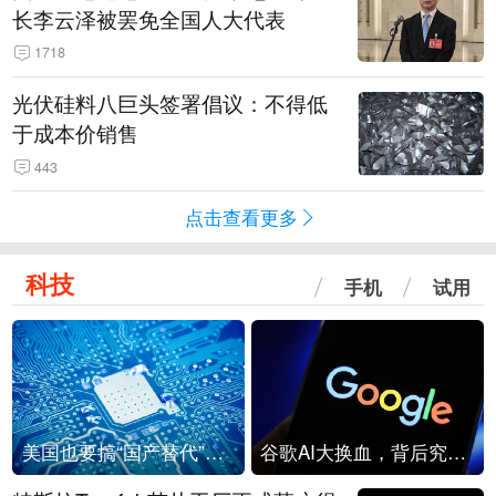
长李云泽被罢免全国人大代表
1718
光伏硅料八巨头签署倡议：不得低
于成本价销售
443
点击查看更多
科技
手机
试用
美国也要搞“国产替代”？先算清三笔账
谷歌AI大换血，背后究竟发生了什么？