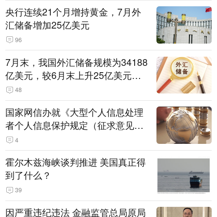
央行连续21个月增持黄金，7月外
汇储备增加25亿美元
96
7月末，我国外汇储备规模为34188
亿美元，较6月末上升25亿美元，
升幅为0.07%
48
国家网信办就《大型个人信息处理
者个人信息保护规定（征求意见
稿）》公开征求意见
4
霍尔木兹海峡谈判推进 美国真正得
到了什么？
39
因严重违纪违法 金融监管总局原局