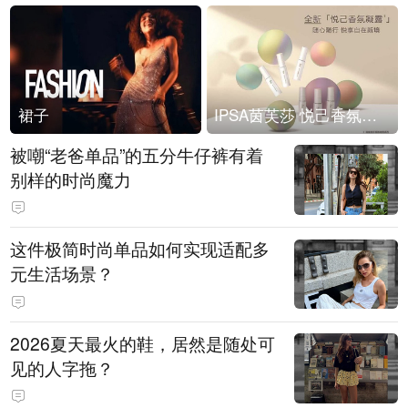
裙子
IPSA茵芙莎 悦己香氛凝露上市
被嘲“老爸单品”的五分牛仔裤有着
别样的时尚魔力
这件极简时尚单品如何实现适配多
元生活场景？
2026夏天最火的鞋，居然是随处可
见的人字拖？