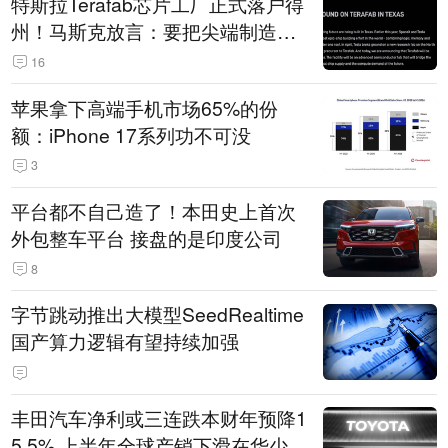
特斯拉Terafab芯片工厂正式落户得
州！马斯克放言：要把尖端制造带
回美国
16
苹果拿下高端手机市场65%的份
额：iPhone 17系列功不可没
3
平台都不自己造了！本田史上首次
外包整车平台 接盘的是印度公司
8
字节跳动推出大模型SeedRealtime
国产算力逻辑有望持续加强
丰田汽车净利或三连跌本财年预降1
5.5% 上半年全球产销下滑在华少卖