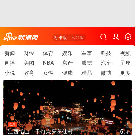
标准版
智能版
新闻
财经
体育
娱乐
军事
科技
视频
直播
美图
NBA
房产
股票
汽车
星座
小说
教育
女性
健康
精品
微博
更多
图集
5
江西铅山：千灯点亮葛仙村
/
6