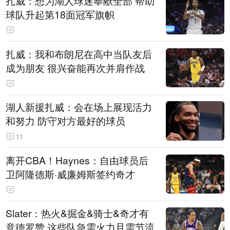
扎威：想为湖人球迷奉献全部 帮助
球队升起第18面冠军旗帜
扎威：我和布朗尼在高中当队友后
成为朋友 很兴奋能再次并肩作战
湖人新援扎威：会在场上展现活力
和努力 防守对方最好的球员
11
离开CBA！Haynes：自由球员后
卫阿隆德斯·威廉姆斯签约奇才
Slater：热火&掘金&骑士&奇才有
意德罗赞 这些队急需火力且需节流