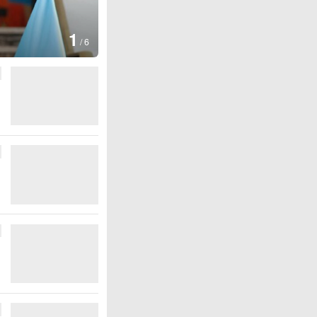
1
/
6