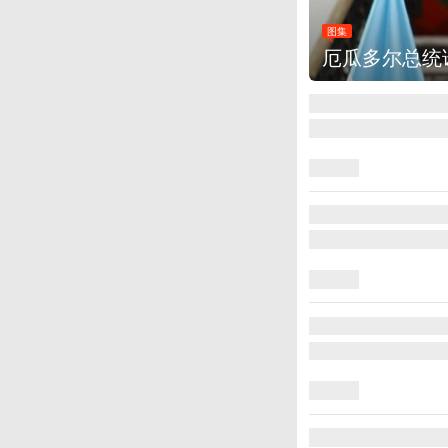
图集
厄瓜多尔总统