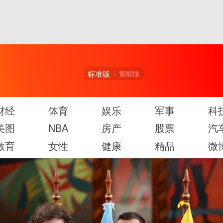
标准版
智能版
财经
体育
娱乐
军事
科
美图
NBA
房产
股票
汽
教育
女性
健康
精品
微