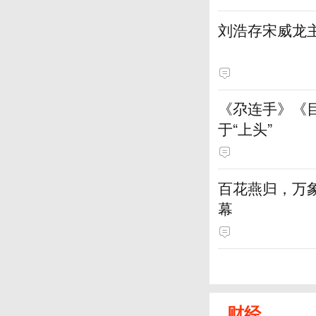
刘浩存宋威龙
《尕连手》《
于“上头”
百花燕归，万
幕
财经