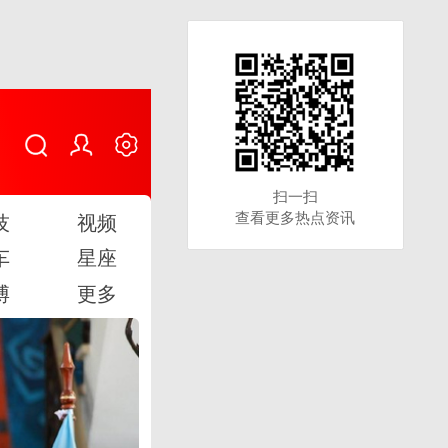
扫一扫
扫一扫
查看更多热点资讯
查看更多热点资讯
技
视频
车
星座
博
更多