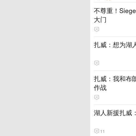
不尊重！Sie
大门
扎威：想为湖
扎威：我和布
作战
湖人新援扎威
11