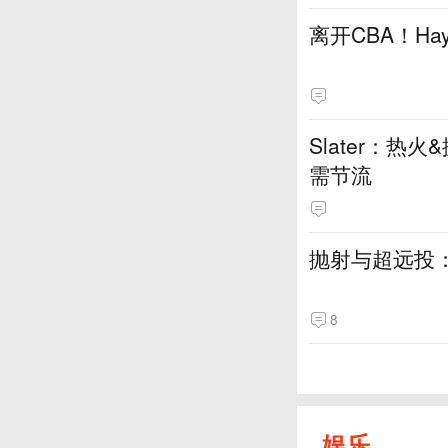
离开CBA！H
Slater：
需节流
抛射与超远投
8
娱乐