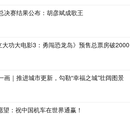
》总决赛结果公布：胡彦斌成歌王
大功大电影3：勇闯恐龙岛》预售总票房破2000
一画｜推进城市更新，勾勒“幸福之城”壮阔图景
日愿望：祝中国机车在世界通赢！