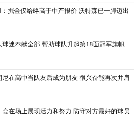
gel：掘金仅给略高于中产报价 沃特森已一脚迈出
人球迷奉献全部 帮助球队升起第18面冠军旗帜
朗尼在高中当队友后成为朋友 很兴奋能再次并肩
：会在场上展现活力和努力 防守对方最好的球员