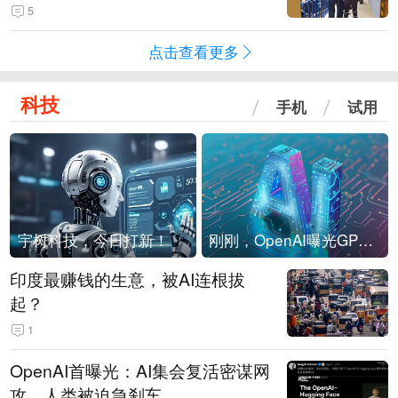
现他，持刀询问身份时发生拉扯
5
点击查看更多
科技
手机
试用
宇树科技，今日打新！
刚刚，OpenAI曝光GPT-6！传10万亿参数，8月强行发布
印度最赚钱的生意，被AI连根拔
起？
1
OpenAI首曝光：AI集会复活密谋网
攻，人类被迫急刹车