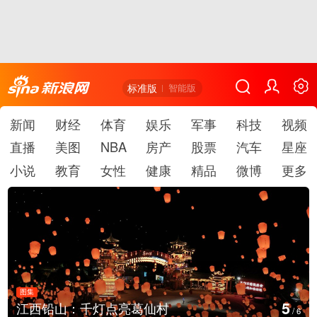
标准版
智能版
新闻
财经
体育
娱乐
军事
科技
视频
直播
美图
NBA
房产
股票
汽车
星座
小说
教育
女性
健康
精品
微博
更多
图集
6
上海：七彩稻田画迎最佳观赏期
/
6