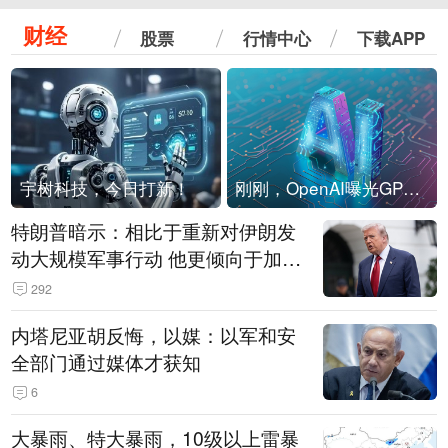
财经
股票
行情中心
下载APP
宇树科技，今日打新！
刚刚，OpenAI曝光GPT-6！传10万亿参数，8月强行发布
特朗普暗示：相比于重新对伊朗发
动大规模军事行动 他更倾向于加大
经济施压
292
内塔尼亚胡反悔，以媒：以军和安
全部门通过媒体才获知
6
大暴雨、特大暴雨，10级以上雷暴