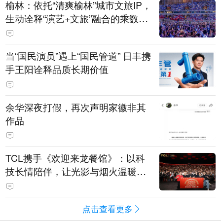
榆林：依托“清爽榆林”城市文旅IP，
生动诠释“演艺+文旅”融合的乘数效
应
当“国民演员”遇上“国民管道” 日丰携
手王阳诠释品质长期价值
余华深夜打假，再次声明家徽非其
作品
TCL携手《欢迎来龙餐馆》：以科
技长情陪伴，让光影与烟火温暖生
活
点击查看更多