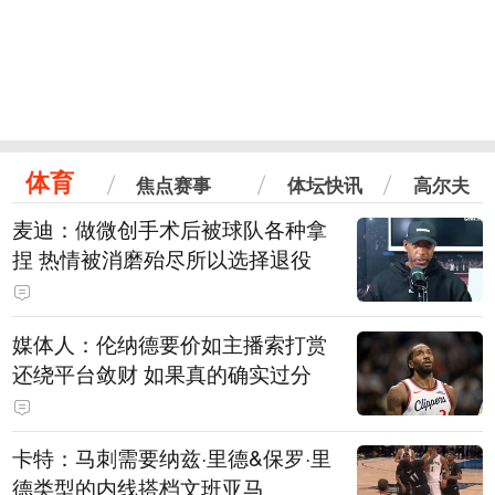
体育
焦点赛事
体坛快讯
高尔夫
麦迪：做微创手术后被球队各种拿
捏 热情被消磨殆尽所以选择退役
媒体人：伦纳德要价如主播索打赏
还绕平台敛财 如果真的确实过分
卡特：马刺需要纳兹·里德&保罗·里
德类型的内线搭档文班亚马