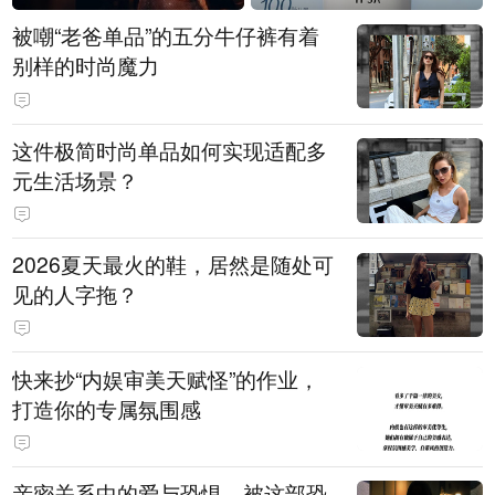
被嘲“老爸单品”的五分牛仔裤有着
别样的时尚魔力
这件极简时尚单品如何实现适配多
元生活场景？
2026夏天最火的鞋，居然是随处可
见的人字拖？
快来抄“内娱审美天赋怪”的作业，
打造你的专属氛围感
亲密关系中的爱与恐惧，被这部恐