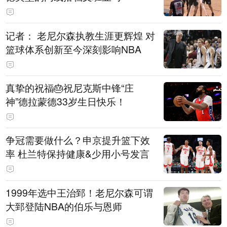
记者： 老尼尔森执教生涯更辉煌 对
篮球体系创新至今深刻影响NBA
真挚的祝福🎂祝尼克斯中锋“庄
神”德拉蒙德33岁生日快乐！
争冠需要做什么？申京提升篮下效
率 杜兰特保持健康&少用小号发言
1999年选中王治郅！老尼尔森可谓
大郅登陆NBA的伯乐与恩师