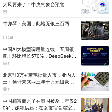
大风要来了！中央气象台预警：今
天到明天，浙江、安徽有特大暴雨
牛弹琴：美国，此地无银三百两
215
中国AI大模型调用量连续十五周领
跑：环比增长570%，DeepSeek-V
4-Flash正式版登顶！MiniMax M
7
3、阶跃星辰Step 3.7 Flash跌出榜
北京“10万+”豪宅批量入市，业内人
单
士：预计未来两三年千万元级豪宅
潜在供应达万套！谁在买单？
7
中国籍富商之子在泰国被杀，年仅2
0岁，嫌犯供述：在女友宿舍浴室发