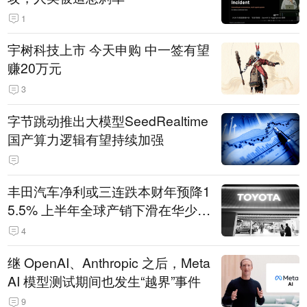
1
宇树科技上市 今天申购 中一签有望
赚20万元
3
字节跳动推出大模型SeedRealtime
国产算力逻辑有望持续加强
丰田汽车净利或三连跌本财年预降1
5.5% 上半年全球产销下滑在华少卖
14.3万辆
4
继 OpenAI、Anthropic 之后，Meta
AI 模型测试期间也发生“越界”事件
9