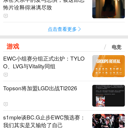
怖片诠释得淋漓尽致
点击查看更多
游戏
电竞
EWC小组赛分组正式出炉：TYLO
O、LVG与Vitality同组
Topson将加盟LGD出战TI2026
s1mple谈BC.G止步EWC预选赛：
我们其实是又输给了自己