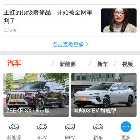
王虹的顶级奢侈品，开始被全网审
判了
518
点击查看更多
汽车
新能源
新车
视频
ZEEKR 8X Ultra版
海豹08 EV 旗舰型
新能源
SUV
MPV
轿车
更多