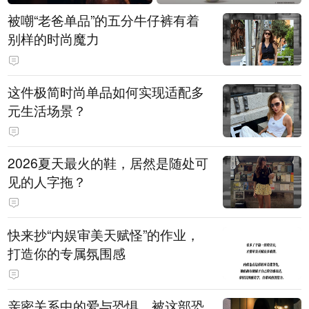
被嘲“老爸单品”的五分牛仔裤有着
别样的时尚魔力
这件极简时尚单品如何实现适配多
元生活场景？
2026夏天最火的鞋，居然是随处可
见的人字拖？
快来抄“内娱审美天赋怪”的作业，
打造你的专属氛围感
亲密关系中的爱与恐惧，被这部恐