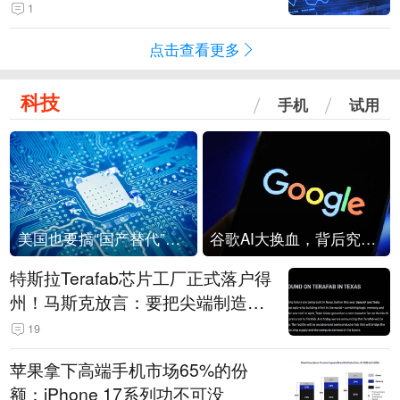
1
点击查看更多
科技
手机
试用
美国也要搞“国产替代”？先算清三笔账
谷歌AI大换血，背后究竟发生了什么？
特斯拉Terafab芯片工厂正式落户得
州！马斯克放言：要把尖端制造带
回美国
19
苹果拿下高端手机市场65%的份
额：iPhone 17系列功不可没