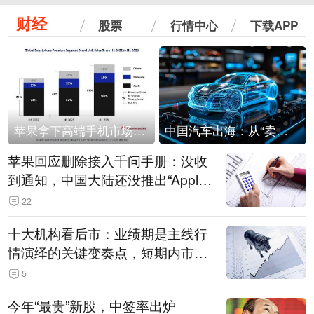
财经
股票
行情中心
下载APP
苹果拿下高端手机市场65%的份额：iPhone 17系列功不可没
中国汽车出海：从“卖出去”到“走进去”
苹果回应删除接入千问手册：没收
到通知，中国大陆还没推出“Apple
智能使用千问”功能
22
十大机构看后市：业绩期是主线行
情演绎的关键变奏点，短期内市场
或继续反弹，关注三条业绩主线
5
今年“最贵”新股，中签率出炉