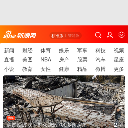
标准版
智能版
新闻
财经
体育
娱乐
军事
科技
视频
直播
美图
NBA
房产
股票
汽车
星座
小说
教育
女性
健康
精品
微博
更多
图集
3
多所房屋
叙利亚：大马士革发生爆炸
/
6