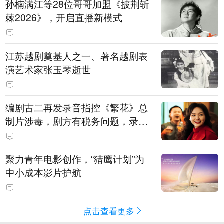
孙楠满江等28位哥哥加盟《披荆斩
棘2026》，开启直播新模式
江苏越剧奠基人之一、著名越剧表
演艺术家张玉琴逝世
编剧古二再发录音指控《繁花》总
制片涉毒，剧方有税务问题，录音
中王家卫称“一点够了，要不然又要
出事”
聚力青年电影创作，“猎鹰计划”为
中小成本影片护航
点击查看更多