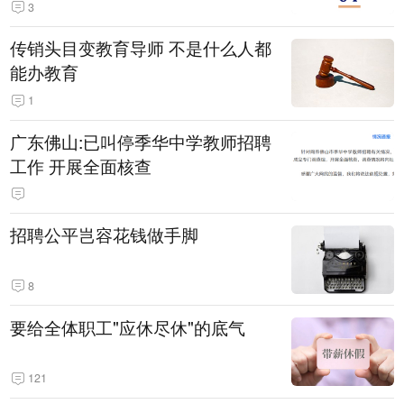
3
传销头目变教育导师 不是什么人都
能办教育
1
广东佛山:已叫停季华中学教师招聘
工作 开展全面核查
招聘公平岂容花钱做手脚
8
要给全体职工"应休尽休"的底气
121