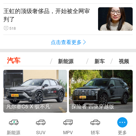
王虹的顶级奢侈品，开始被全网审
判了
518
点击查看更多
汽车
新能源
新车
视频
凡尔赛C5 X 驭不凡
探险者 四驱穿越版
新能源
SUV
MPV
轿车
更多