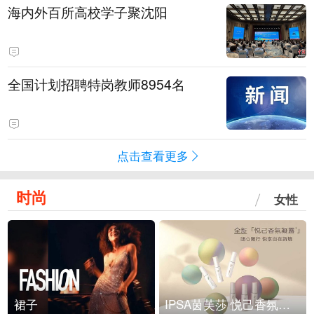
海内外百所高校学子聚沈阳
全国计划招聘特岗教师8954名
点击查看更多
时尚
女性
裙子
IPSA茵芙莎 悦己香氛凝露上市