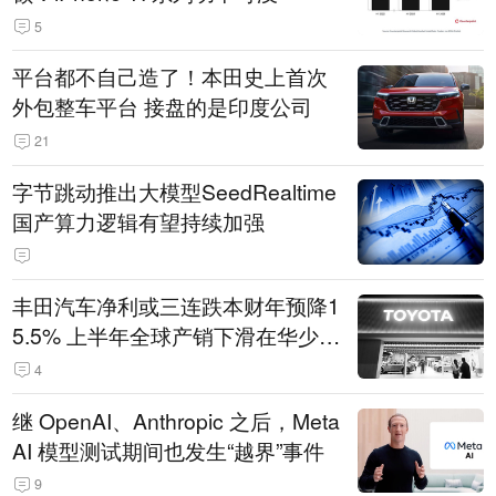
5
平台都不自己造了！本田史上首次
外包整车平台 接盘的是印度公司
21
字节跳动推出大模型SeedRealtime
国产算力逻辑有望持续加强
丰田汽车净利或三连跌本财年预降1
5.5% 上半年全球产销下滑在华少卖
14.3万辆
4
继 OpenAI、Anthropic 之后，Meta
AI 模型测试期间也发生“越界”事件
9