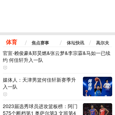
体育
焦点赛事
体坛快讯
高尔夫
官宣-赖俊豪&郑昊燃&张云梦&李宗霖&马如一已续
约 何佳轩升入一队
媒体人：天津男篮何佳轩新赛季升
入一队
2023届选秀球员进攻篮板榜：阿门
575个断档第1 奥萨尔第3 文班第4