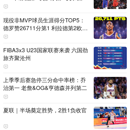
现役非MVP球员生涯得分TOP5：
德罗赞26711分第1 利拉德第2欧文
第5
FIBA3x3 U23国家联赛来袭 六国劲
旅齐聚沧州
上季季后赛急停三分命中率榜：乔
治第一 老詹&OG&亨德森并列第二
夏联｜半场奠定胜势，2胜1负收官