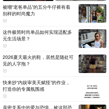
被嘲“老爸单品”的五分牛仔裤有着
别样的时尚魔力
这件极简时尚单品如何实现适配多
元生活场景？
2026夏天最火的鞋，居然是随处可
见的人字拖？
快来抄“内娱审美天赋怪”的作业，
打造你的专属氛围感
亲密关系中的爱与恐惧，被这部恐