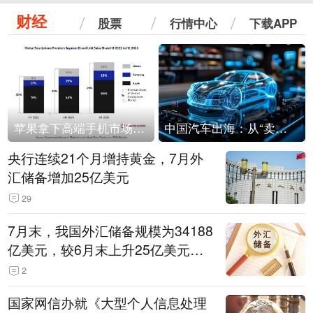
财经
股票
行情中心
下载APP
苹果拿下高端手机市场65%的份额：iPhone 17系列功不可没
中国汽车出海：从“卖出去”到“走进去”
央行连续21个月增持黄金，7月外
汇储备增加25亿美元
29
7月末，我国外汇储备规模为34188
亿美元，较6月末上升25亿美元，
升幅为0.07%
2
国家网信办就《大型个人信息处理