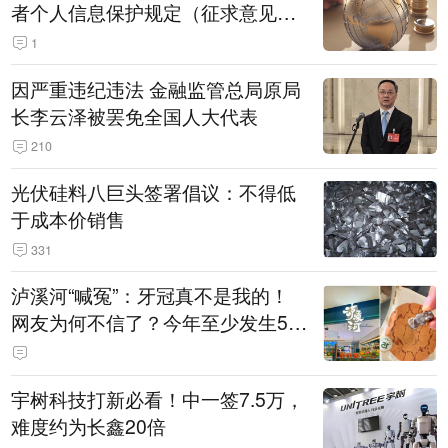
者个人信息保护规定（征求意见
稿）》公开征求意见
1
因严重违纪违法 金融监管总局原局
长李云泽被罢免全国人大代表
210
光伏硅料八巨头签署倡议：不得低
于成本价销售
331
泸溪河“喊冤”：牙冠真不是我的！
网友为何不信了？今年至少发生5
起“食品冤案”
宇树科技打新必看！中一签7.5万，
难度约为长鑫20倍