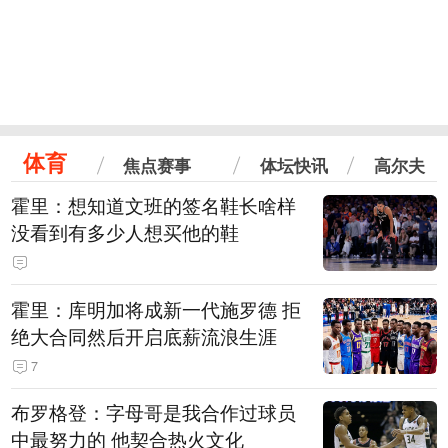
体育
焦点赛事
体坛快讯
高尔夫
霍里：想知道文班的签名鞋长啥样
没看到有多少人想买他的鞋
霍里：库明加将成新一代施罗德 拒
绝大合同然后开启底薪流浪生涯
7
布罗格登：字母哥是我合作过球员
中最努力的 他契合热火文化