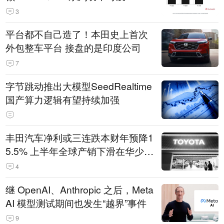
3
平台都不自己造了！本田史上首次
外包整车平台 接盘的是印度公司
7
字节跳动推出大模型SeedRealtime
国产算力逻辑有望持续加强
丰田汽车净利或三连跌本财年预降1
5.5% 上半年全球产销下滑在华少卖
14.3万辆
4
继 OpenAI、Anthropic 之后，Meta
AI 模型测试期间也发生“越界”事件
9