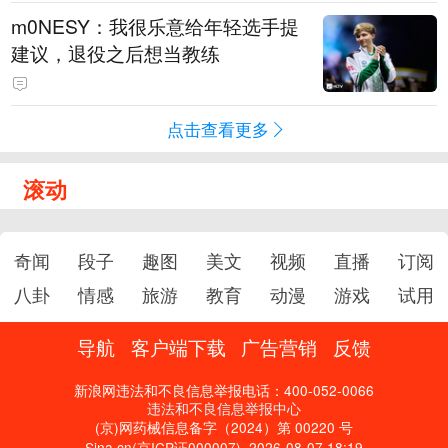
m0NESY：我很乐意给年轻选手提
建议，退役之后想当教练
点击查看更多
滚动
奇闻
段子
趣图
美文
视频
直播
订阅
八卦
情感
旅游
教育
动漫
游戏
试用
导航
客户端下载
广告营销
反馈
新浪网违法和不良信息举报电话：400-052-0066
违法和不良信息举报中心
(京)网药械信息备字（2024）第 00220 号
Sina.cn(京ICP证000007)
2026-08-07 18:19