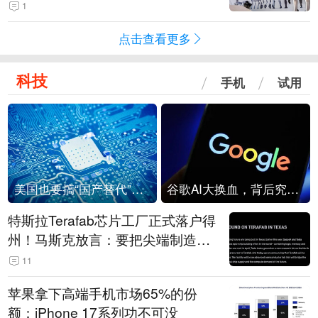
1
点击查看更多
科技
手机
试用
美国也要搞“国产替代”？先算清三笔账
谷歌AI大换血，背后究竟发生了什么？
特斯拉Terafab芯片工厂正式落户得
州！马斯克放言：要把尖端制造带
回美国
11
苹果拿下高端手机市场65%的份
额：iPhone 17系列功不可没