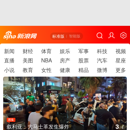
标准版
智能版
新闻
财经
体育
娱乐
军事
科技
视频
直播
美图
NBA
房产
股票
汽车
星座
小说
教育
女性
健康
精品
微博
更多
图集
4
利亚：大马士革发生爆炸
云南
/
6