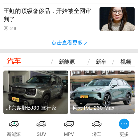
王虹的顶级奢侈品，开始被全网审
判了
516
点击查看更多
汽车
新能源
新车
视频
北京越野BJ30 旅行家
风云T9L 230 Max
新能源
SUV
MPV
轿车
更多