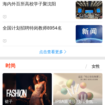
海内外百所高校学子聚沈阳
全国计划招聘特岗教师8954名
点击查看更多
时尚
女性
裙子
IPSA茵芙莎 悦己香氛凝露上市