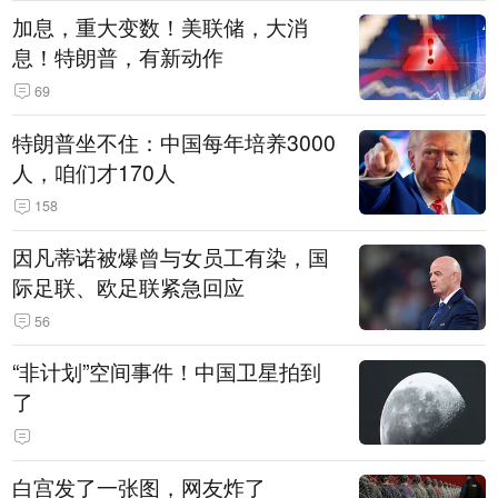
加息，重大变数！美联储，大消
息！特朗普，有新动作
69
特朗普坐不住：中国每年培养3000
人，咱们才170人
158
因凡蒂诺被爆曾与女员工有染，国
际足联、欧足联紧急回应
56
“非计划”空间事件！中国卫星拍到
了
白宫发了一张图，网友炸了