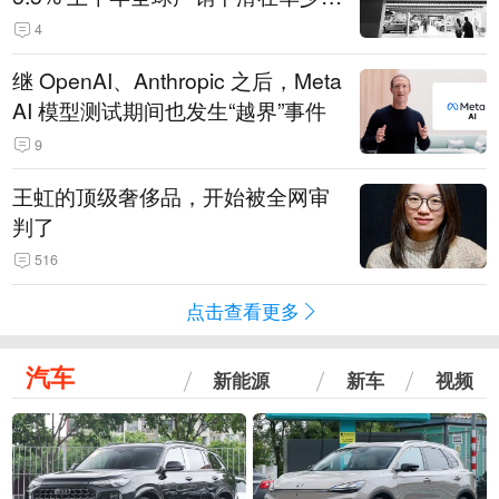
14.3万辆
4
继 OpenAI、Anthropic 之后，Meta
AI 模型测试期间也发生“越界”事件
9
王虹的顶级奢侈品，开始被全网审
判了
516
点击查看更多
汽车
新能源
新车
视频