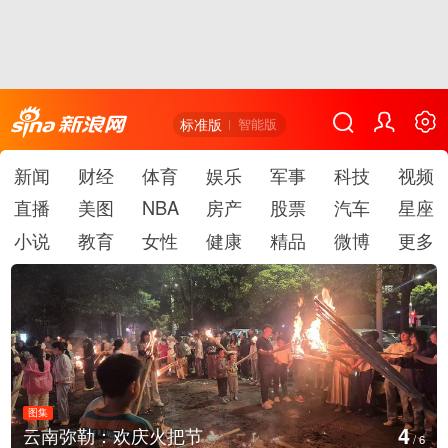
标准版
智能版
新闻
财经
体育
娱乐
军事
科技
视频
直播
美图
NBA
房产
股票
汽车
星座
小说
教育
女性
健康
精品
微博
更多
图集
4
云南弥勒：欢庆火把节
/
6