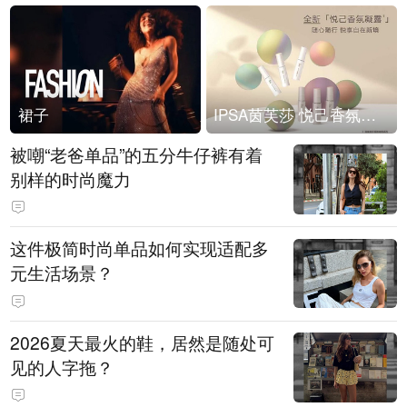
裙子
IPSA茵芙莎 悦己香氛凝露上市
被嘲“老爸单品”的五分牛仔裤有着
别样的时尚魔力
这件极简时尚单品如何实现适配多
元生活场景？
2026夏天最火的鞋，居然是随处可
见的人字拖？