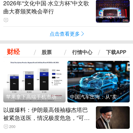
2026年“文化中国·水立方杯”中文歌
曲大赛颁奖晚会举行
点击查看更多
财经
股票
行情中心
下载APP
苹果拿下高端手机市场65%的份额：iPhone 17系列功不可没
中国汽车出海：从“卖出去”到“走进去”
以媒爆料：伊朗最高领袖穆杰塔巴
被紧急送医，情况极度危急，“可能
随时会死去”
200