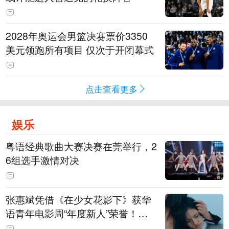
2028年奥运会男篮决赛票价3350
美元领跑所有项目 仅次于开闭幕式
点击查看更多
娱乐
粤语经典歌曲大赛决赛在莞举行，2
6组选手激情对决
张惠斌凭借《在少女花影下》获华
语青年电影周“年度新人”荣誉！该
电影全程在广州取景，采用粤语对