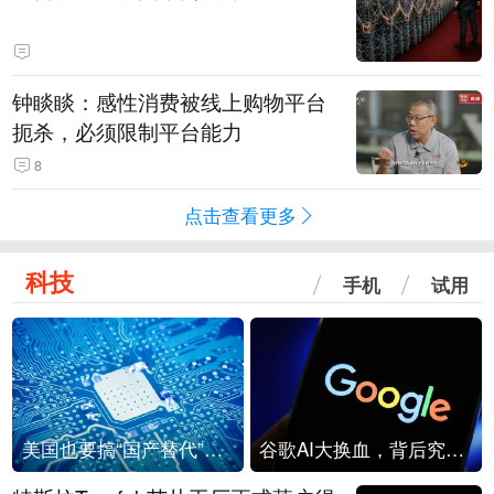
钟睒睒：感性消费被线上购物平台
扼杀，必须限制平台能力
8
点击查看更多
科技
手机
试用
美国也要搞“国产替代”？先算清三笔账
谷歌AI大换血，背后究竟发生了什么？