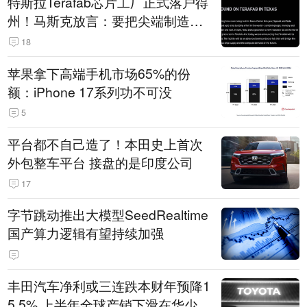
特斯拉Terafab芯片工厂正式落户得
州！马斯克放言：要把尖端制造带
回美国
18
苹果拿下高端手机市场65%的份
额：iPhone 17系列功不可没
5
平台都不自己造了！本田史上首次
外包整车平台 接盘的是印度公司
17
字节跳动推出大模型SeedRealtime
国产算力逻辑有望持续加强
丰田汽车净利或三连跌本财年预降1
5.5% 上半年全球产销下滑在华少卖