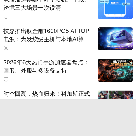
跨境三大场景一次说清
技嘉推出钛金雕1600PG5 AI TOP
电源：为发烧级主机与本地AI算力
打造旗舰供电方案
2026年6大热门手游加速器盘点：
国服、外服与多设备支持
时空回溯，热血归来！科加斯正式
登陆峡谷，英雄之力降临符文乱
斗！
TT语音深耕游戏社交，2026China
Joy四大IP联动引爆线下引流闭环