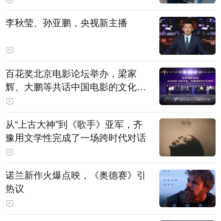
白，主演均为广州本土演员
李秋莹、孙亚鹏，央视新主播
百花奖北京电影论坛举办，梁家
辉、大鹏等共话中国电影的文化建
构
从“上古大神”到《歌手》亚军，齐
豫用文学性完成了一场跨时代对话
诺兰新作火爆点映，《奥德赛》引
热议