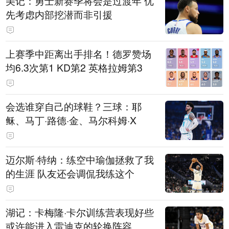
美记：勇士新赛季将会是过渡年 优
先考虑内部挖潜而非引援
上赛季中距离出手排名！德罗赞场
均6.3次第1 KD第2 英格拉姆第3
会选谁穿自己的球鞋？三球：耶
稣、马丁·路德·金、马尔科姆·X
迈尔斯·特纳：练空中瑜伽拯救了我
的生涯 队友还会调侃我练这个
湖记：卡梅隆·卡尔训练营表现好些
或许能进入雷迪克的轮换阵容