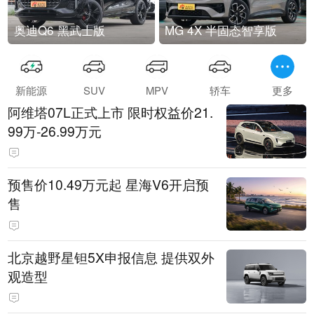
奥迪Q6 黑武士版
MG 4X 半固态智享版
新能源
SUV
MPV
轿车
更多
阿维塔07L正式上市 限时权益价21.
99万-26.99万元
预售价10.49万元起 星海V6开启预
售
北京越野星钽5X申报信息 提供双外
观造型