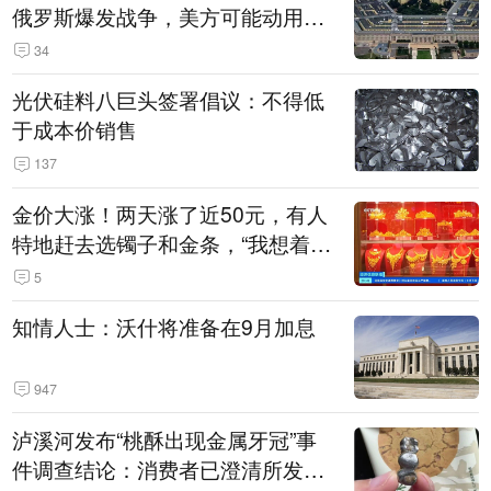
俄罗斯爆发战争，美方可能动用战
术核武器
34
光伏硅料八巨头签署倡议：不得低
于成本价销售
137
金价大涨！两天涨了近50元，有人
特地赶去选镯子和金条，“我想着买
起来可以保值，小批量进一些货”
5
知情人士：沃什将准备在9月加息
947
泸溪河发布“桃酥出现金属牙冠”事
件调查结论：消费者已澄清所发视