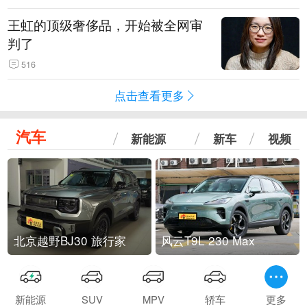
王虹的顶级奢侈品，开始被全网审
判了
516
点击查看更多
汽车
新能源
新车
视频
北京越野BJ30 旅行家
风云T9L 230 Max
新能源
SUV
MPV
轿车
更多