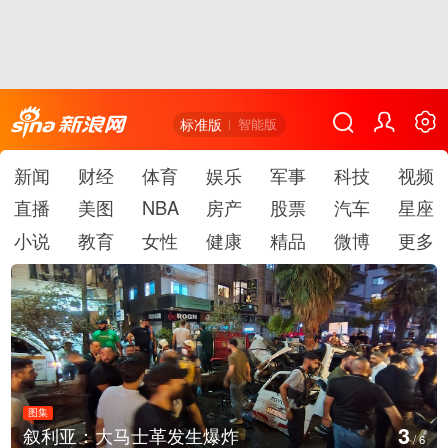
标准版
智能版
新闻
财经
体育
娱乐
军事
科技
视频
直播
美图
NBA
房产
股票
汽车
星座
小说
教育
女性
健康
精品
微博
更多
图集
4
云南弥勒：欢庆火把节
/
6