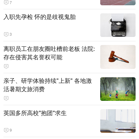
7
入职先孕检 怀的是歧视鬼胎
3
离职员工在朋友圈吐槽前老板 法院:
存在侵害其名誉权可能
亲子、研学体验持续"上新" 各地激
活暑期文旅消费
英国多所高校"抱团"求生
9