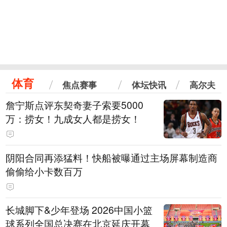
体育
焦点赛事
体坛快讯
高尔夫
詹宁斯点评东契奇妻子索要5000
万：捞女！九成女人都是捞女！
阴阳合同再添猛料！快船被曝通过主场屏幕制造商
偷偷给小卡数百万
长城脚下&少年登场 2026中国小篮
球系列全国总决赛在北京延庆开幕