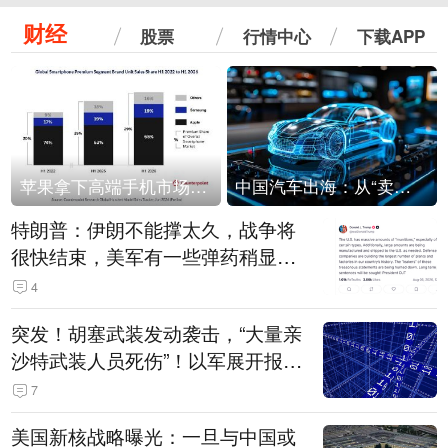
财经
股票
行情中心
下载APP
苹果拿下高端手机市场65%的份额：iPhone 17系列功不可没
中国汽车出海：从“卖出去”到“走进去”
特朗普：伊朗不能撑太久，战争将
很快结束，美军有一些弹药稍显紧
张！伊朗公布拟议的海峡管理文本
4
突发！胡塞武装发动袭击，“大量亲
沙特武装人员死伤”！以军展开报复
性空袭
7
美国新核战略曝光：一旦与中国或