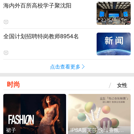
海内外百所高校学子聚沈阳
全国计划招聘特岗教师8954名
点击查看更多
时尚
女性
裙子
IPSA茵芙莎 悦己香氛凝露上市