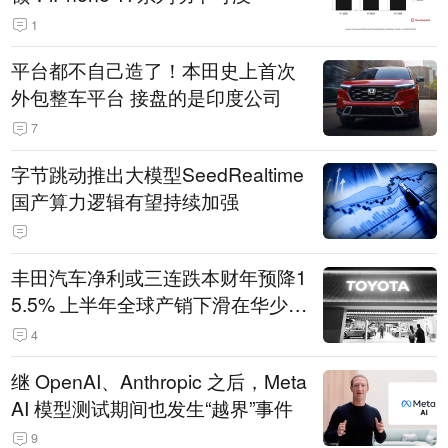
1
平台都不自己造了！本田史上首次
外包整车平台 接盘的是印度公司
7
字节跳动推出大模型SeedRealtime
国产算力逻辑有望持续加强
丰田汽车净利或三连跌本财年预降1
5.5% 上半年全球产销下滑在华少卖
14.3万辆
4
继 OpenAI、Anthropic 之后，Meta
AI 模型测试期间也发生“越界”事件
9