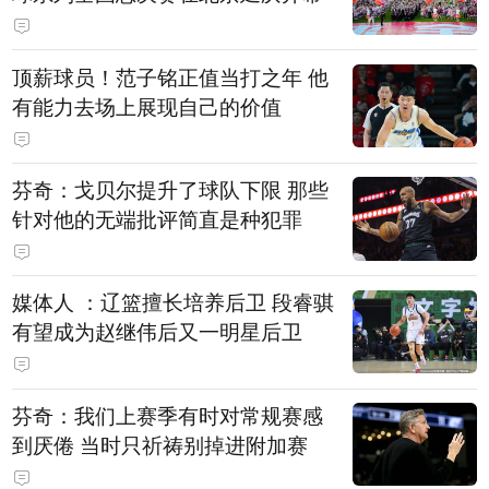
顶薪球员！范子铭正值当打之年 他
有能力去场上展现自己的价值
芬奇：戈贝尔提升了球队下限 那些
针对他的无端批评简直是种犯罪
媒体人 ：辽篮擅长培养后卫 段睿骐
有望成为赵继伟后又一明星后卫
芬奇：我们上赛季有时对常规赛感
到厌倦 当时只祈祷别掉进附加赛