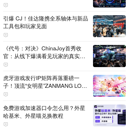
引爆 CJ！佳达隆携全系轴体与新品
工具包和玩家见面
《代号：对决》ChinaJoy首秀收
官：从线下爆满看见玩家的真实期
待
虎牙游戏发行IP矩阵再落重磅一
子！顶流“女明星”ZANMANG LOO
PY 正版3D消除手游《消消奇遇》
惊喜曝光
免费游戏加速器口令怎么用？外星
哈基米、外星喵兑换教程