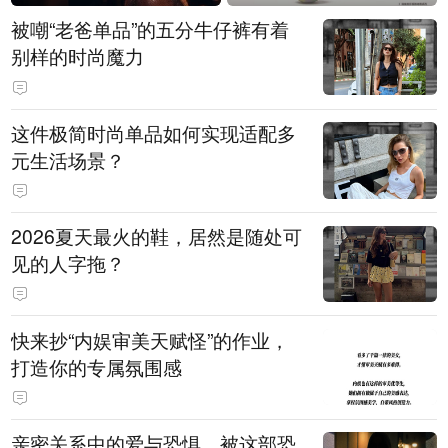
被嘲“老爸单品”的五分牛仔裤有着
别样的时尚魔力
这件极简时尚单品如何实现适配多
元生活场景？
2026夏天最火的鞋，居然是随处可
见的人字拖？
快来抄“内娱审美天赋怪”的作业，
打造你的专属氛围感
亲密关系中的爱与恐惧，被这部恐