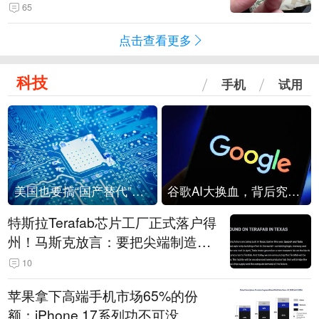
频情况不属实
65
点击查看更多
科技
手机
试用
美国也要搞“国产替代”？先算清三笔账
谷歌AI大换血，背后究竟发生了什么？
特斯拉Terafab芯片工厂正式落户得
州！马斯克放言：要把尖端制造带
回美国
10
苹果拿下高端手机市场65%的份
额：iPhone 17系列功不可没