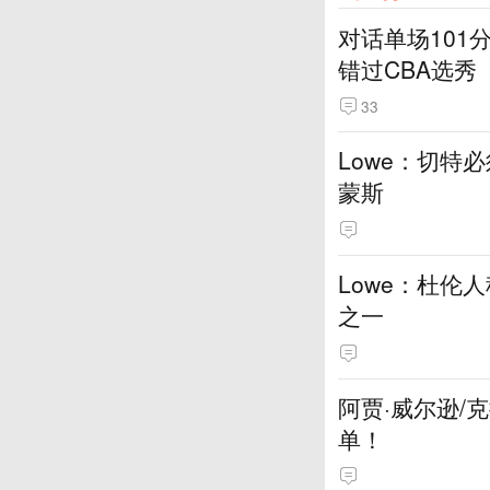
对话单场101
错过CBA选秀
33
Lowe：切特
蒙斯
Lowe：杜伦
之一
阿贾·威尔逊/
单！