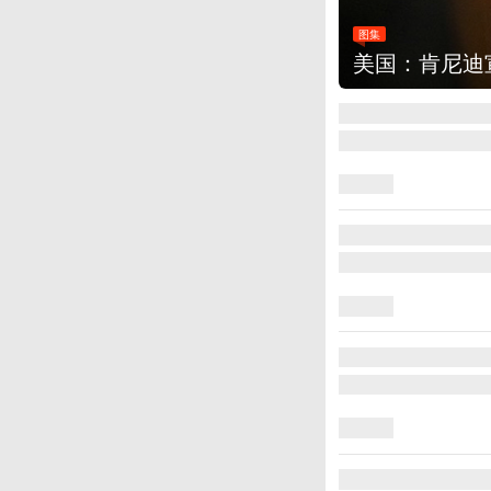
图集
美国：肯尼迪