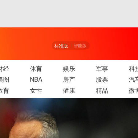
标准版
智能版
财经
体育
娱乐
军事
科
美图
NBA
房产
股票
汽
教育
女性
健康
精品
微