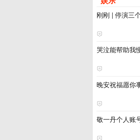
娱乐
刚刚 | 停演
哭泣能帮助我
晚安祝福愿你
敬一丹个人账