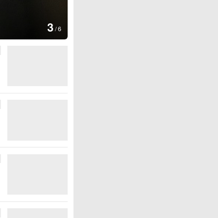
图集
3
云南普洱：乡村风光如画
/
6