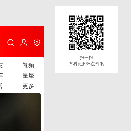
扫一扫
扫一扫
查看更多热点资讯
查看更多热点资讯
技
视频
车
星座
博
更多