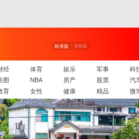
标准版
智能版
财经
体育
娱乐
军事
科
美图
NBA
房产
股票
汽
教育
女性
健康
精品
微