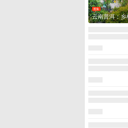
图集
云南普洱：乡