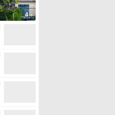
图集
4
安徽长丰：葡萄丰收采摘忙
/
6