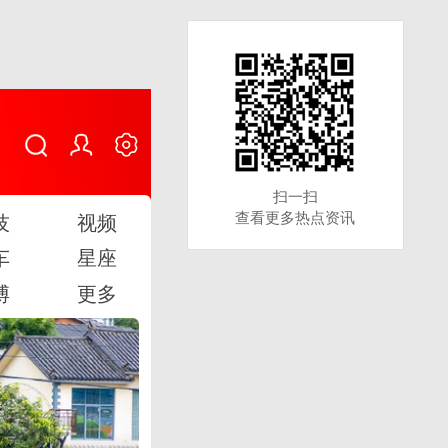
扫一扫
扫一扫
查看更多热点资讯
查看更多热点资讯
技
视频
车
星座
博
更多