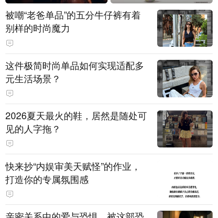
被嘲“老爸单品”的五分牛仔裤有着
别样的时尚魔力
这件极简时尚单品如何实现适配多
元生活场景？
2026夏天最火的鞋，居然是随处可
见的人字拖？
快来抄“内娱审美天赋怪”的作业，
打造你的专属氛围感
亲密关系中的爱与恐惧，被这部恐