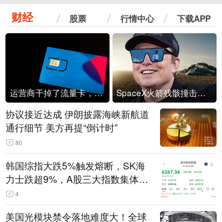
财经
股票
行情中心
下载APP
运营商干掉了流量卡，他们真的玩不起了
SpaceX火箭残骸撞击月球
协议接近达成 伊朗披露海峡新航道
通行细节 美方再提“倒计时”
80
韩国综指大跌5%触发熔断，SK海
力士跌超9%，A股三大指数集体低
开
4
美国光模块禁令落地难度大！全球