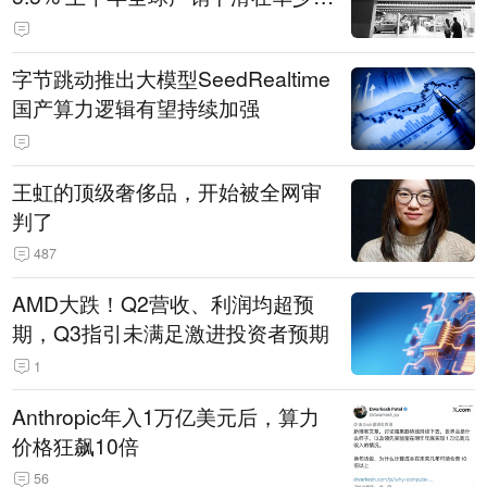
14.3万辆
字节跳动推出大模型SeedRealtime
国产算力逻辑有望持续加强
王虹的顶级奢侈品，开始被全网审
判了
487
AMD大跌！Q2营收、利润均超预
期，Q3指引未满足激进投资者预期
1
Anthropic年入1万亿美元后，算力
价格狂飙10倍
56