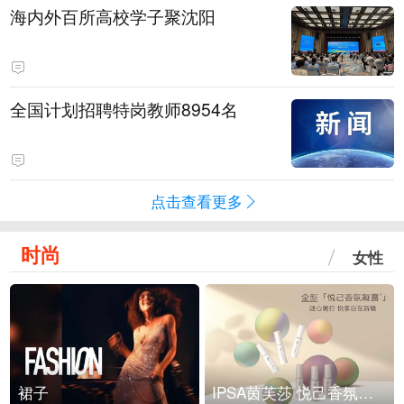
海内外百所高校学子聚沈阳
全国计划招聘特岗教师8954名
点击查看更多
时尚
女性
裙子
IPSA茵芙莎 悦己香氛凝露上市