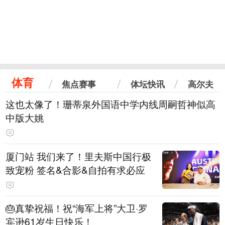
体育
焦点赛事
体坛快讯
高尔夫
这也太像了！珊蒂泉外国语中学内线周嗣哲神似高
中版大姚
厦门站 我们来了！里夫斯中国行极
致宠粉 签名&合影&自拍有求必应
🎂真挚祝福！祝“海军上将”大卫·罗
宾逊61岁生日快乐！