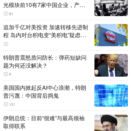
光模块前10有7家中国企业，产业
界人士：想“脱钩”并不容易
81
追加千亿对美投资 加速转移先进制
程 岛内对台积电变“美积电”疑虑担
忧加剧
特朗普震怒质问防长：弹药短缺问
题为何还没解决？
9
美国国内掀起反AI中心浪潮，特朗
普污蔑：中国背后捣鬼
131
伊朗总统：目前“很难”与最高领袖
取得联系