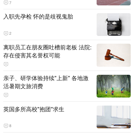
7
入职先孕检 怀的是歧视鬼胎
2
离职员工在朋友圈吐槽前老板 法院:
存在侵害其名誉权可能
亲子、研学体验持续"上新" 各地激
活暑期文旅消费
英国多所高校"抱团"求生
8