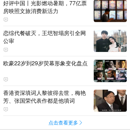
好评中国丨光影燃动暑期，77亿票
房映照文旅消费新活力
恋综代餐破灭，王垲智塌房引全网
公审
欧豪22岁到29岁荧幕形象变化盘点
香港资深填词人黎彼得去世，梅艳
芳、张国荣代表作都是他填词
点击查看更多