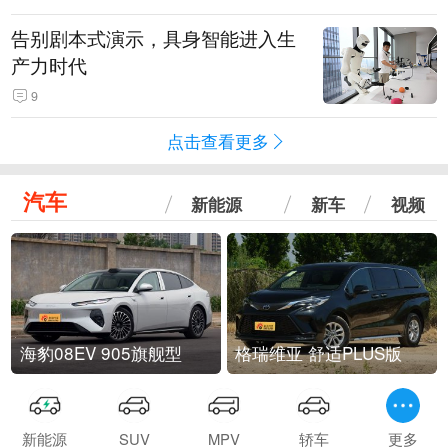
告别剧本式演示，具身智能进入生
产力时代
9
点击查看更多
汽车
新能源
新车
视频
海豹08EV 905旗舰型
格瑞维亚 舒适PLUS版
新能源
SUV
MPV
轿车
更多