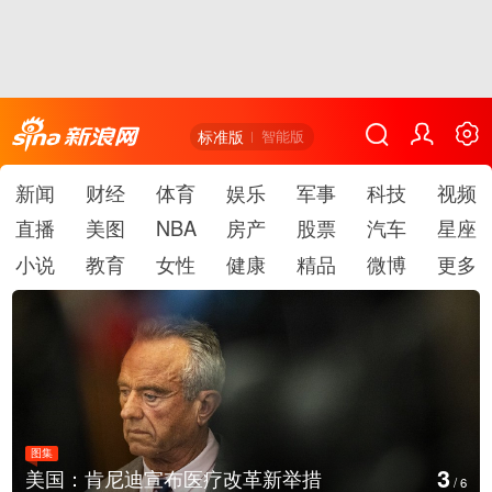
标准版
智能版
新闻
财经
体育
娱乐
军事
科技
视频
直播
美图
NBA
房产
股票
汽车
星座
小说
教育
女性
健康
精品
微博
更多
图集
3
美国：肯尼迪宣布医疗改革新举措
/
6