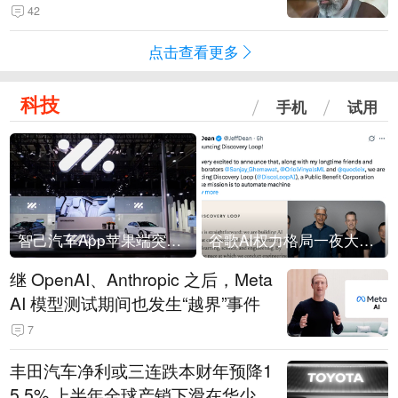
42
点击查看更多
科技
手机
试用
智己汽车App苹果端突然“下架”
谷歌AI权力格局一夜大洗牌
继 OpenAI、Anthropic 之后，Meta
AI 模型测试期间也发生“越界”事件
7
丰田汽车净利或三连跌本财年预降1
5.5% 上半年全球产销下滑在华少卖