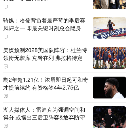
骑媒：哈登背负着最严苛的季后赛
风评之一 即最关键时刻总会隐身
美媒预测2028美国队阵容：杜兰特
领衔无詹库 克弩在列 弗拉格待定
剩2年超1.21亿！浓眉即日起可和奇
才提前续约 有资格签4年2.75亿
湖人媒体人：雷迪克为强调空间和
得分 或摆出三后卫阵容&放弃防守