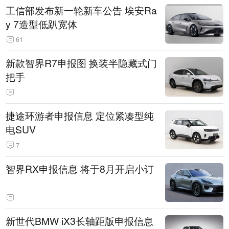
工信部发布新一轮新车公告 埃安Ra
y 7造型低趴宽体
61
新款智界R7申报图 换装半隐藏式门
把手
捷途环游者申报信息 定位紧凑型纯
电SUV
7
智界RX申报信息 将于8月开启小订
新世代BMW iX3长轴距版申报信息