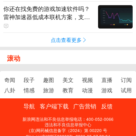
你还在找免费的游戏加速软件吗？
雷神加速器低成本联机方案，支持
免费试用
点击查看更多
滚动
奇闻
段子
趣图
美文
视频
直播
订阅
八卦
情感
旅游
教育
动漫
游戏
试用
导航
客户端下载
广告营销
反馈
新浪网违法和不良信息举报电话：400-052-0066
违法和不良信息举报中心
(京)网药械信息备字（2024）第 00220 号