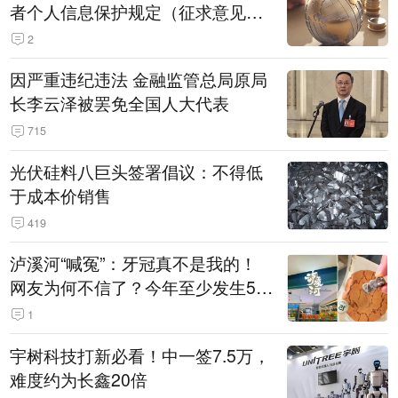
者个人信息保护规定（征求意见
稿）》公开征求意见
2
因严重违纪违法 金融监管总局原局
长李云泽被罢免全国人大代表
715
光伏硅料八巨头签署倡议：不得低
于成本价销售
419
泸溪河“喊冤”：牙冠真不是我的！
网友为何不信了？今年至少发生5
起“食品冤案”
1
宇树科技打新必看！中一签7.5万，
难度约为长鑫20倍