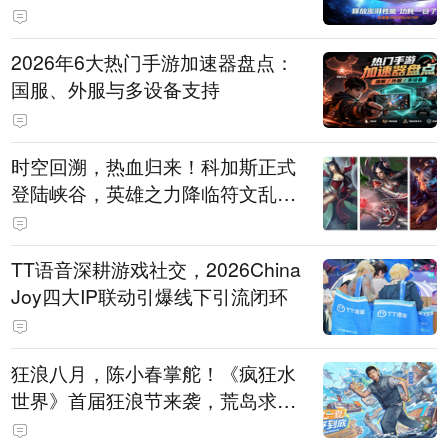
打造旗舰供电方案
2026年6大热门手游加速器盘点：
国服、外服与多设备支持
时空回溯，热血归来！科加斯正式
登陆峡谷，英雄之力降临符文乱
斗！
TT语音深耕游戏社交，2026China
Joy四大IP联动引爆线下引流闭环
狂浪八月，陈小春掌舵！《疯狂水
世界》首届狂浪节来袭，荒岛求生
直播即将开启