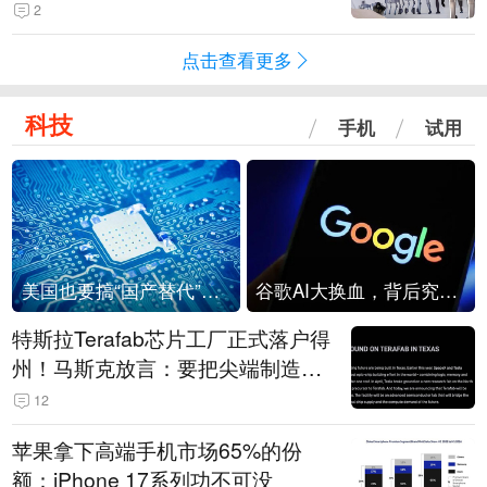
2
点击查看更多
科技
手机
试用
美国也要搞“国产替代”？先算清三笔账
谷歌AI大换血，背后究竟发生了什么？
特斯拉Terafab芯片工厂正式落户得
州！马斯克放言：要把尖端制造带
回美国
12
苹果拿下高端手机市场65%的份
额：iPhone 17系列功不可没