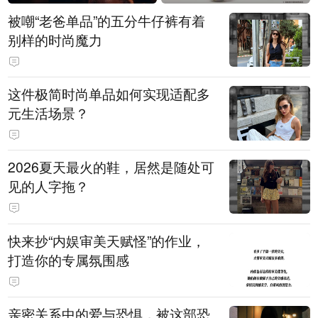
被嘲“老爸单品”的五分牛仔裤有着
别样的时尚魔力
这件极简时尚单品如何实现适配多
元生活场景？
2026夏天最火的鞋，居然是随处可
见的人字拖？
快来抄“内娱审美天赋怪”的作业，
打造你的专属氛围感
亲密关系中的爱与恐惧，被这部恐