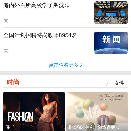
海内外百所高校学子聚沈阳
全国计划招聘特岗教师8954名
点击查看更多
时尚
女性
裙子
IPSA茵芙莎 悦己香氛凝露上市