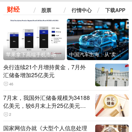
财经
股票
行情中心
下载APP
苹果拿下高端手机市场65%的份额：iPhone 17系列功不可没
中国汽车出海：从“卖出去”到“走进去”
央行连续21个月增持黄金，7月外
汇储备增加25亿美元
46
7月末，我国外汇储备规模为34188
亿美元，较6月末上升25亿美元，
升幅为0.07%
2
国家网信办就《大型个人信息处理