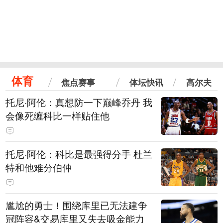
体育
焦点赛事
体坛快讯
高尔夫
托尼·阿伦：真想防一下巅峰乔丹 我
会像死缠科比一样贴住他
托尼·阿伦：科比是最强得分手 杜兰
特和他难分伯仲
尴尬的勇士！围绕库里已无法建争
冠阵容&交易库里又失去吸金能力