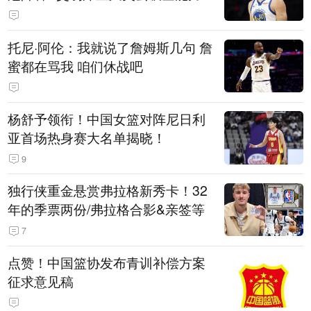
托尼·阿伦：我就说了詹姆斯几句 詹
蜜都在骂我 咱们休战吧
杨舒予领衔！中国女篮对阵尼日利
亚首场热身赛大名单揭晓！
9
独行侠重金悬赏弗拉格新秀卡！32
年的季票两份/弗拉格合影&亲签等
7
点赞！中国篮协发布青训补偿方案
征求意见稿