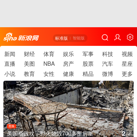
标准版
智能版
新闻
财经
体育
娱乐
军事
科技
视频
直播
美图
NBA
房产
股票
汽车
星座
小说
教育
女性
健康
精品
微博
更多
图集
3
美国斯波坎：野火烧毁700多所房屋
/
6