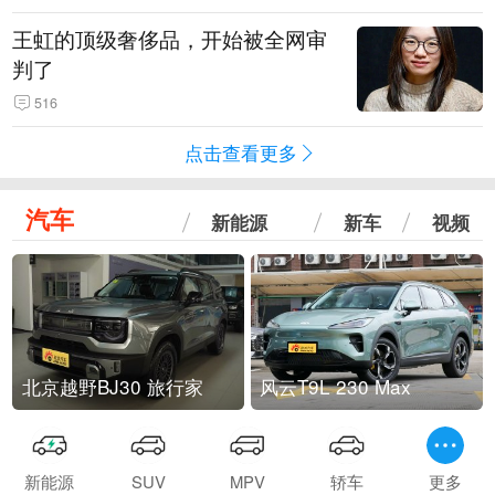
王虹的顶级奢侈品，开始被全网审
判了
516
点击查看更多
汽车
新能源
新车
视频
北京越野BJ30 旅行家
风云T9L 230 Max
新能源
SUV
MPV
轿车
更多