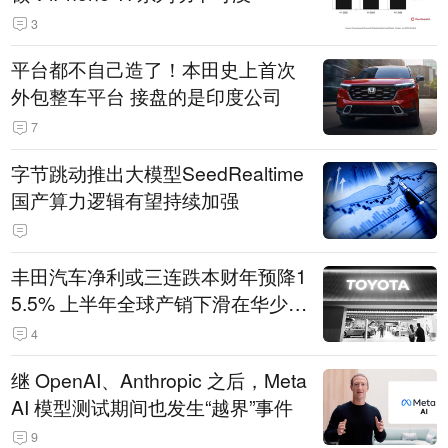
3
平台都不自己造了！本田史上首次
外包整车平台 接盘的是印度公司
7
字节跳动推出大模型SeedRealtime
国产算力逻辑有望持续加强
丰田汽车净利或三连跌本财年预降1
5.5% 上半年全球产销下滑在华少卖
14.3万辆
4
继 OpenAI、Anthropic 之后，Meta
AI 模型测试期间也发生“越界”事件
9