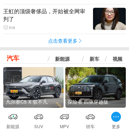
王虹的顶级奢侈品，开始被全网审
判了
516
点击查看更多
汽车
新能源
新车
视频
凡尔赛C5 X 驭不凡
探险者 四驱穿越版
新能源
SUV
MPV
轿车
更多