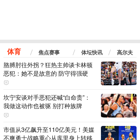
体育
焦点赛事
体坛快讯
高尔夫
胳膊肘往外拐？狂热主帅谈卡林顿
恶犯：她不是故意的 防守得强硬
坎宁安谈对手恶犯还喊“白命贵”：
我做这动作也被驱 别打种族牌
市值从3亿飙升至110亿美元！美媒
不爽勇士战略重心从库里身上转移