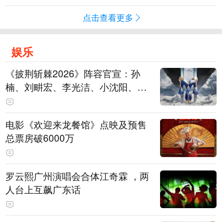
点击查看更多
娱乐
《披荆斩棘2026》阵容官宣：孙
楠、刘畊宏、李光洁、小沈阳、余
文乐、王传君等28位艺人
电影《欢迎来龙餐馆》点映及预售
总票房破6000万
罗云熙广州演唱会合体江奇霖 ，两
人台上互飙广东话