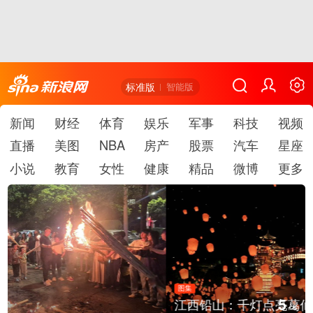
标准版
智能版
新闻
财经
体育
娱乐
军事
科技
视频
直播
美图
NBA
房产
股票
汽车
星座
小说
教育
女性
健康
精品
微博
更多
图集
5
江西铅山：千灯点亮葛仙村
/
6