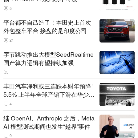
5
平台都不自己造了！本田史上首次
外包整车平台 接盘的是印度公司
21
字节跳动推出大模型SeedRealtime
国产算力逻辑有望持续加强
丰田汽车净利或三连跌本财年预降1
5.5% 上半年全球产销下滑在华少卖
14.3万辆
4
继 OpenAI、Anthropic 之后，Meta
AI 模型测试期间也发生“越界”事件
9