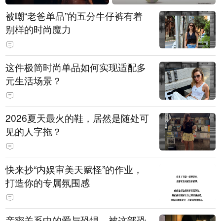
被嘲“老爸单品”的五分牛仔裤有着
别样的时尚魔力
这件极简时尚单品如何实现适配多
元生活场景？
2026夏天最火的鞋，居然是随处可
见的人字拖？
快来抄“内娱审美天赋怪”的作业，
打造你的专属氛围感
亲密关系中的爱与恐惧，被这部恐