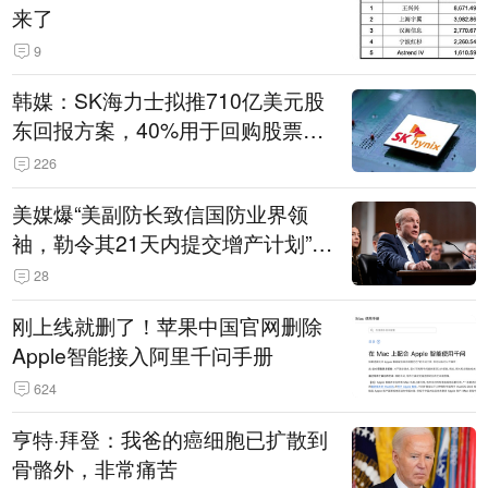
来了
9
韩媒：SK海力士拟推710亿美元股
东回报方案，40%用于回购股票，
相当于美股发行规模
226
美媒爆“美副防长致信国防业界领
袖，勒令其21天内提交增产计划”，
五角大楼回应
28
刚上线就删了！苹果中国官网删除
Apple智能接入阿里千问手册
624
亨特·拜登：我爸的癌细胞已扩散到
骨骼外，非常痛苦