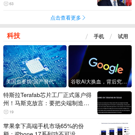
63
点击查看更多
科技
手机
试用
美国也要搞“国产替代”？先算清三笔账
谷歌AI大换血，背后究竟发生了什么？
特斯拉Terafab芯片工厂正式落户得
州！马斯克放言：要把尖端制造带
回美国
19
苹果拿下高端手机市场65%的份
额：iPhone 17系列功不可没