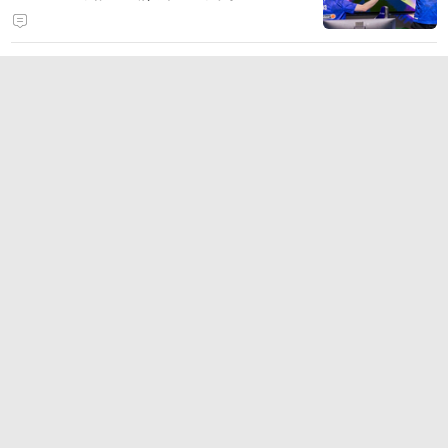
【TI2026战队巡礼】Liquid：昨日
争锋，今日同舟
电脑加速器哪个好？联机、下载、
跨境三大场景一次说清
技嘉推出钛金雕1600PG5 AI TOP
电源：为发烧级主机与本地AI算力
打造旗舰供电方案
2026年6大热门手游加速器盘点：
国服、外服与多设备支持