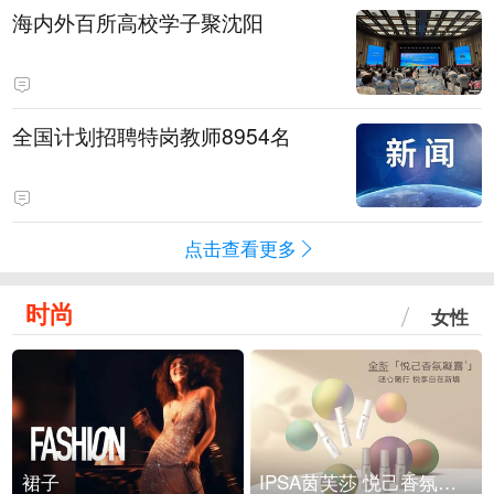
海内外百所高校学子聚沈阳
全国计划招聘特岗教师8954名
点击查看更多
时尚
女性
裙子
IPSA茵芙莎 悦己香氛凝露上市