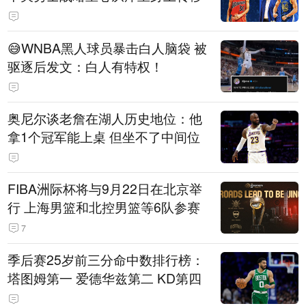
😅WNBA黑人球员暴击白人脑袋 被
驱逐后发文：白人有特权！
奥尼尔谈老詹在湖人历史地位：他
拿1个冠军能上桌 但坐不了中间位
FIBA洲际杯将与9月22日在北京举
行 上海男篮和北控男篮等6队参赛
7
季后赛25岁前三分命中数排行榜：
塔图姆第一 爱德华兹第二 KD第四