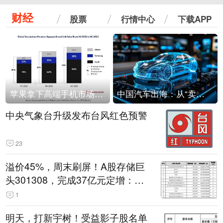
财经
股票
行情中心
下载APP
苹果拿下高端手机市场65%的份额：iPhone 17系列功不可没
中国汽车出海：从“卖出去”到“走进去”
中央气象台升级发布台风红色预警
23
溢价45%，周末刷屏！A股存储巨
头301308，完成37亿元定增：现
价386.6元，定增价560元
1
明天，打新宇树！受益影子股名单