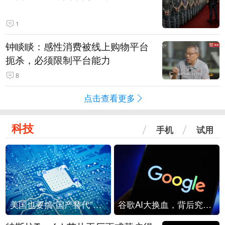
1
钟睒睒：感性消费被线上购物平台
扼杀，必须限制平台能力
8
点击查看更多
科技
手机
试用
美国也要搞“国产替代”？先算清三笔账
谷歌AI大换血，背后究竟发生了什么？