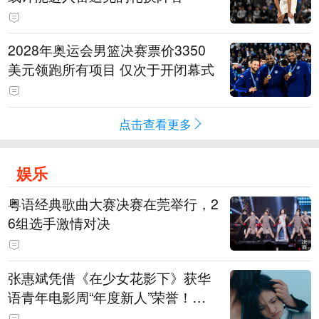
2028年奥运会男篮决赛票价3350
美元领跑所有项目 仅次于开闭幕式
点击查看更多
娱乐
粤语经典歌曲大赛决赛在莞举行，2
6组选手激情对决
张惠斌凭借《在少女花影下》获华
语青年电影周“年度新人”荣誉！该
电影全程在广州取景，采用粤语对