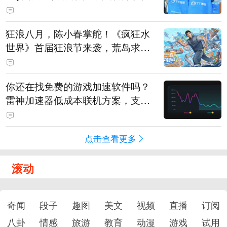
狂浪八月，陈小春掌舵！《疯狂水
世界》首届狂浪节来袭，荒岛求生
直播即将开启
你还在找免费的游戏加速软件吗？
雷神加速器低成本联机方案，支持
免费试用
点击查看更多
滚动
奇闻
段子
趣图
美文
视频
直播
订阅
八卦
情感
旅游
教育
动漫
游戏
试用