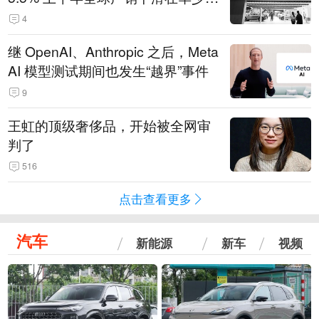
14.3万辆
4
继 OpenAI、Anthropic 之后，Meta
AI 模型测试期间也发生“越界”事件
9
王虹的顶级奢侈品，开始被全网审
判了
516
点击查看更多
汽车
新能源
新车
视频