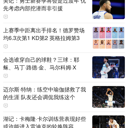
美记：勇士新赛季将会是过渡年 优
先考虑内部挖潜而非引援
上赛季中距离出手排名！德罗赞场
均6.3次第1 KD第2 英格拉姆第3
会选谁穿自己的球鞋？三球：耶
稣、马丁·路德·金、马尔科姆·X
迈尔斯·特纳：练空中瑜伽拯救了我
的生涯 队友还会调侃我练这个
湖记：卡梅隆·卡尔训练营表现好些
或许能进入雷迪克的轮换阵容