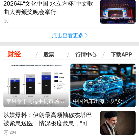
2026年“文化中国·水立方杯”中文歌
曲大赛颁奖晚会举行
点击查看更多
财经
股票
行情中心
下载APP
苹果拿下高端手机市场65%的份额：iPhone 17系列功不可没
中国汽车出海：从“卖出去”到“走进去”
以媒爆料：伊朗最高领袖穆杰塔巴
被紧急送医，情况极度危急，“可能
随时会死去”
204