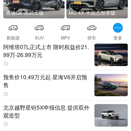
奥迪Q6 黑武士版
MG 4X 半固态智享版
新能源
SUV
MPV
轿车
更多
阿维塔07L正式上市 限时权益价21.
99万-26.99万元
预售价10.49万元起 星海V6开启预
售
北京越野星钽5X申报信息 提供双外
观造型