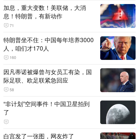
加息，重大变数！美联储，大消
息！特朗普，有新动作
71
特朗普坐不住：中国每年培养3000
人，咱们才170人
160
因凡蒂诺被爆曾与女员工有染，国
际足联、欧足联紧急回应
58
“非计划”空间事件！中国卫星拍到
了
白宫发了一张图，网友炸了