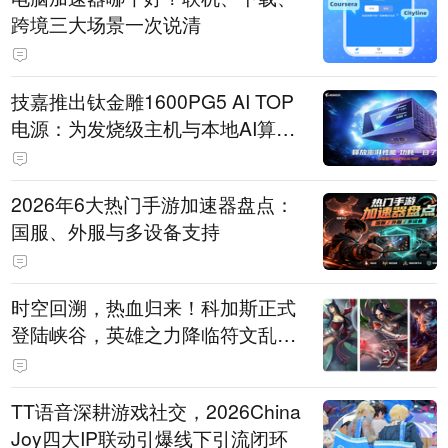
跨境三大场景一次说清
技嘉推出钛金雕1600PG5 AI TOP
电源：为发烧级主机与本地AI算力
打造旗舰供电方案
2026年6大热门手游加速器盘点：
国服、外服与多设备支持
时空回溯，热血归来！科加斯正式
登陆峡谷，英雄之力降临符文乱
斗！
TT语音深耕游戏社交，2026China
Joy四大IP联动引爆线下引流闭环