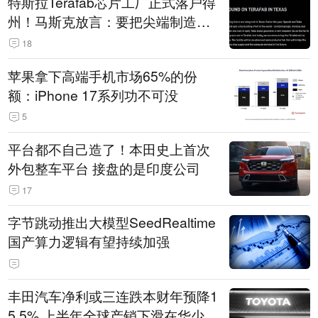
特斯拉Terafab芯片工厂正式落户得
州！马斯克放言：要把尖端制造带
回美国
18
苹果拿下高端手机市场65%的份
额：iPhone 17系列功不可没
5
平台都不自己造了！本田史上首次
外包整车平台 接盘的是印度公司
17
字节跳动推出大模型SeedRealtime
国产算力逻辑有望持续加强
丰田汽车净利或三连跌本财年预降1
5.5% 上半年全球产销下滑在华少卖