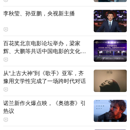
白，主演均为广州本土演员
李秋莹、孙亚鹏，央视新主播
百花奖北京电影论坛举办，梁家
辉、大鹏等共话中国电影的文化建
构
从“上古大神”到《歌手》亚军，齐
豫用文学性完成了一场跨时代对话
诺兰新作火爆点映，《奥德赛》引
热议