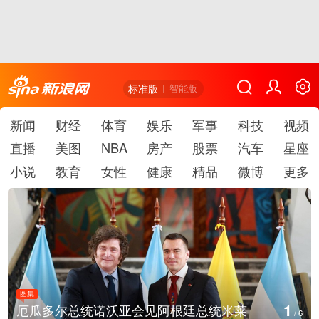
标准版
智能版
新闻
财经
体育
娱乐
军事
科技
视频
直播
美图
NBA
房产
股票
汽车
星座
小说
教育
女性
健康
精品
微博
更多
图集
1
厄瓜多尔总统诺沃亚会见阿根廷总统米莱
/
6