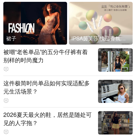
裙子
IPSA茵芙莎 悦己香氛凝露上市
被嘲“老爸单品”的五分牛仔裤有着
别样的时尚魔力
这件极简时尚单品如何实现适配多
元生活场景？
2026夏天最火的鞋，居然是随处可
见的人字拖？