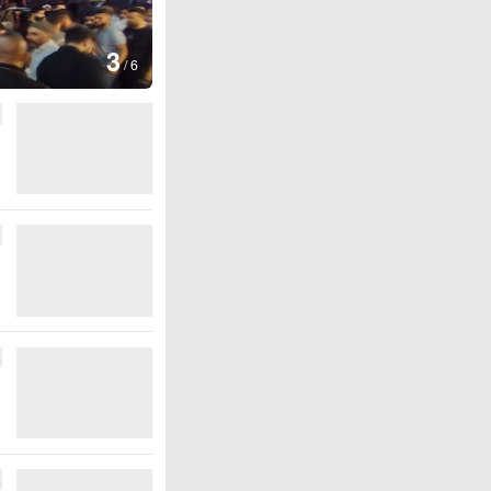
图集
4
江西铅山：千灯点亮葛仙村
/
6