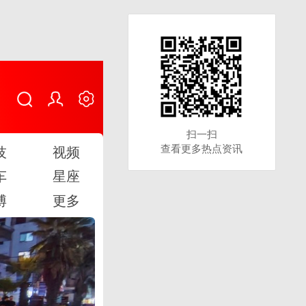
扫一扫
扫一扫
查看更多热点资讯
查看更多热点资讯
技
视频
车
星座
博
更多