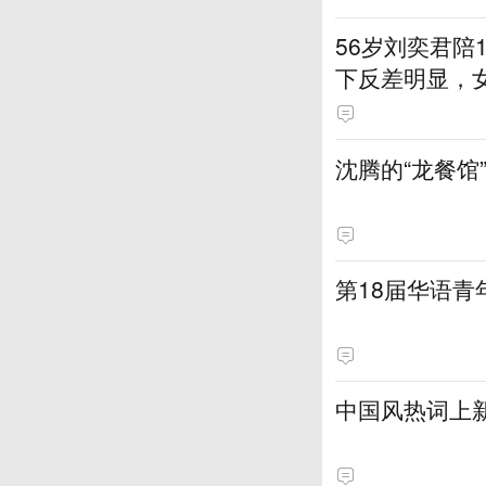
56岁刘奕君陪
下反差明显，
沈腾的“龙餐馆
第18届华语
中国风热词上