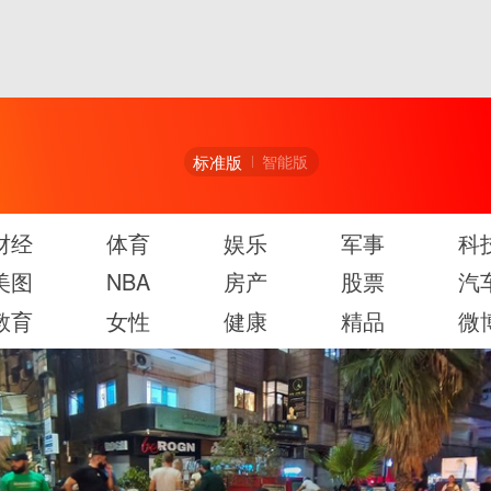
标准版
智能版
财经
体育
娱乐
军事
科
美图
NBA
房产
股票
汽
教育
女性
健康
精品
微