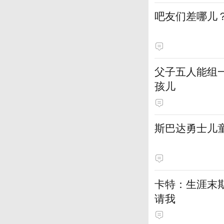
吧友们差哪儿？
父子五人能组
孩儿
斯巴达勇士儿
卡特：生涯末
请我