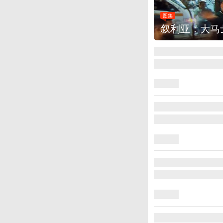
图集
云南弥勒