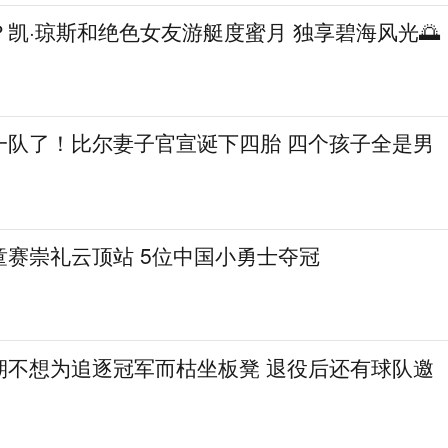
凯·琼斯和绝色女友游艇度蜜月 独享碧海风光🌅
一队了！比尔妻子官宣诞下四胎 四个孩子全是男
童赛崇礼云顶站 5位中国小勇士夺冠
期不想为追逐冠军而枯坐板凳 退役后还有球队邀