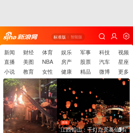
标准版
智能版
新闻
财经
体育
娱乐
军事
科技
视频
直播
美图
NBA
房产
股票
汽车
星座
小说
教育
女性
健康
精品
微博
更多
图集
5
江西铅山：千灯点亮葛仙村
/
6