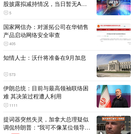
股披露拟减持情况，当日暂无A股
公司披露拟增持情况（表）
5
国家网信办：对派拓公司在华销售
产品启动网络安全审查
405
知情人士：沃什将准备在9月加息
573
伊朗总统：目前与最高领袖联络困
难 其决策过程遭人利用
1111
提词器突然失灵，加拿大总理疑似
调侃特朗普：“我可不像某位领导