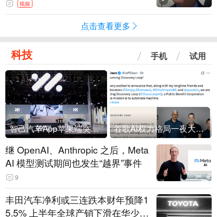
人，把这当成一场阴谋”，全场哄笑
视频
点击查看更多
科技
手机
试用
智己汽车App苹果端突然“下架”
谷歌AI权力格局一夜大洗牌
继 OpenAI、Anthropic 之后，Meta
AI 模型测试期间也发生“越界”事件
9
丰田汽车净利或三连跌本财年预降1
5.5% 上半年全球产销下滑在华少卖