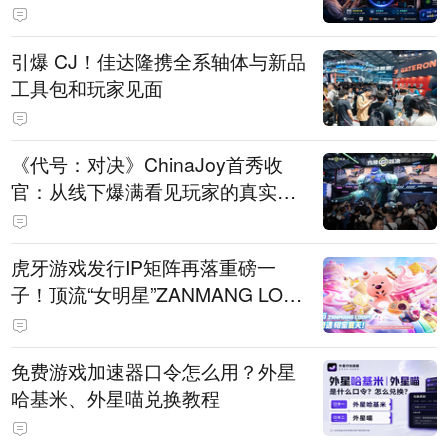
引爆 CJ！佳达隆携全系轴体与新品
工具包和玩家见面
《代号：对决》ChinaJoy首秀收
官：从线下爆满看见玩家的真实期
待
虎牙游戏发行IP矩阵再落重磅一
子！顶流“女明星”ZANMANG LOO
PY 正版3D消除手游《消消奇遇》
惊喜曝光
免费游戏加速器口令怎么用？外星
哈基米、外星喵兑换教程