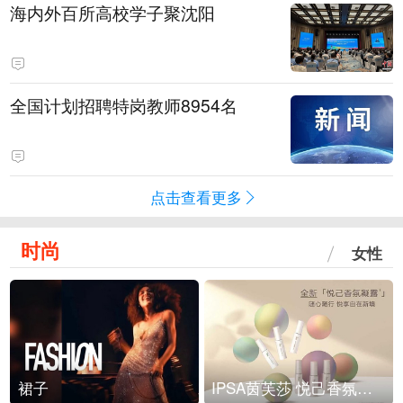
海内外百所高校学子聚沈阳
全国计划招聘特岗教师8954名
点击查看更多
时尚
女性
裙子
IPSA茵芙莎 悦己香氛凝露上市