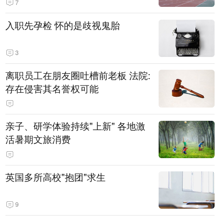
7
入职先孕检 怀的是歧视鬼胎
3
离职员工在朋友圈吐槽前老板 法院:
存在侵害其名誉权可能
亲子、研学体验持续"上新" 各地激
活暑期文旅消费
英国多所高校"抱团"求生
9