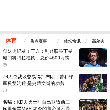
体育
焦点赛事
体坛快讯
高尔夫
创队史纪录！官方：利兹联签下曼
城门将特拉福德，总价4500万镑
76人总裁谈交易得到布朗：曾和绿
军反复沟通 是史蒂文斯的功劳
名嘴：KD去勇士时自己联盟前三
库里全票MVP 如今的詹帝可不是