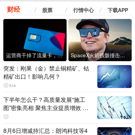
财经
股票
行情中心
下载APP
运营商干掉了流量卡，他们真的玩不起了
SpaceX火箭残骸撞击月球
突发：刚果（金）禁止铜精矿、钴
精矿出口！影响几何？
514
下半年怎么干？高质量发展“施工
图”密集亮相 聚焦主业提质增效 国
资央企向AI要动能
8月6日增减持汇总：朗鸿科技等4