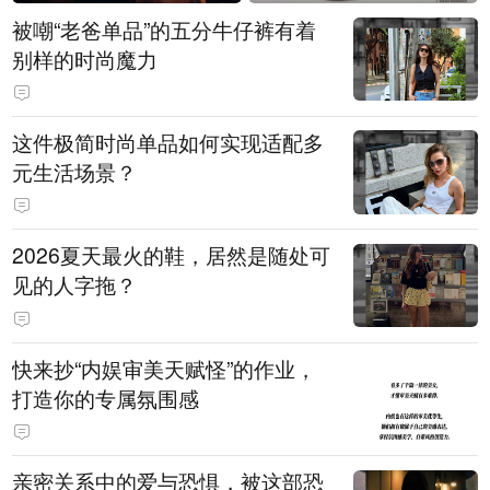
被嘲“老爸单品”的五分牛仔裤有着
别样的时尚魔力
这件极简时尚单品如何实现适配多
元生活场景？
2026夏天最火的鞋，居然是随处可
见的人字拖？
快来抄“内娱审美天赋怪”的作业，
打造你的专属氛围感
亲密关系中的爱与恐惧，被这部恐