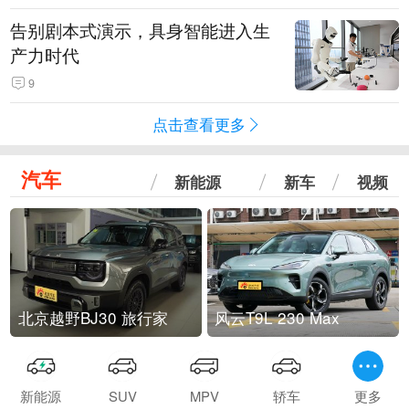
告别剧本式演示，具身智能进入生
产力时代
9
点击查看更多
汽车
新能源
新车
视频
北京越野BJ30 旅行家
风云T9L 230 Max
新能源
SUV
MPV
轿车
更多