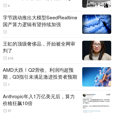
14.3万辆
4
字节跳动推出大模型SeedRealtime
国产算力逻辑有望持续加强
王虹的顶级奢侈品，开始被全网审
判了
516
AMD大跌！Q2营收、利润均超预
期，Q3指引未满足激进投资者预期
1
Anthropic年入1万亿美元后，算力
价格狂飙10倍
57