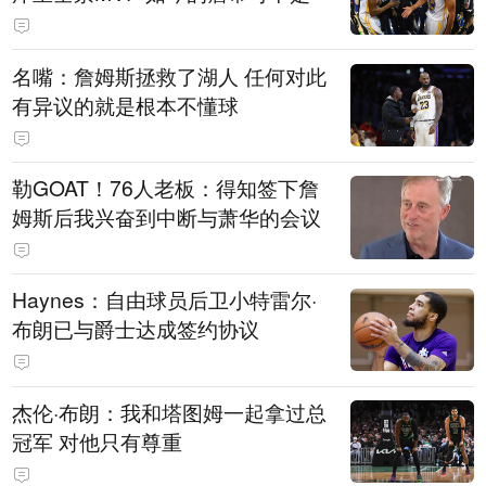
名嘴：詹姆斯拯救了湖人 任何对此
有异议的就是根本不懂球
勒GOAT！76人老板：得知签下詹
姆斯后我兴奋到中断与萧华的会议
Haynes：自由球员后卫小特雷尔·
布朗已与爵士达成签约协议
杰伦·布朗：我和塔图姆一起拿过总
冠军 对他只有尊重