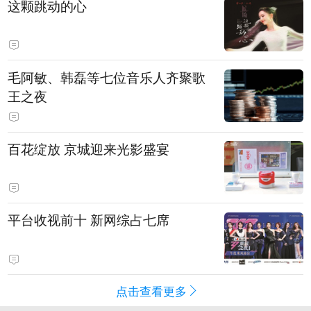
这颗跳动的心
毛阿敏、韩磊等七位音乐人齐聚歌
王之夜
百花绽放 京城迎来光影盛宴
平台收视前十 新网综占七席
点击查看更多