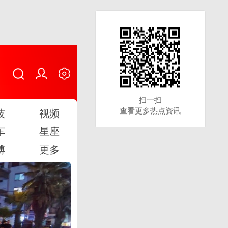
扫一扫
扫一扫
查看更多热点资讯
查看更多热点资讯
技
视频
车
星座
博
更多