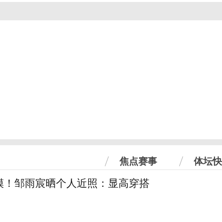
焦点赛事
体坛快
模！邹雨宸晒个人近照：显高穿搭