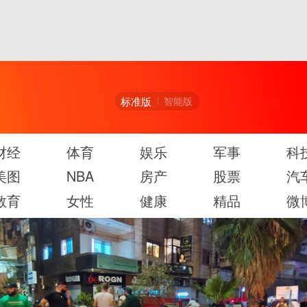
标准版
智能版
财经
体育
娱乐
军事
科
美图
NBA
房产
股票
汽
教育
女性
健康
精品
微