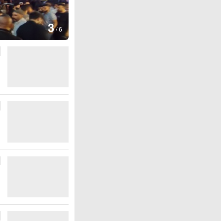
图集
4
江西铅山：千灯
/
6