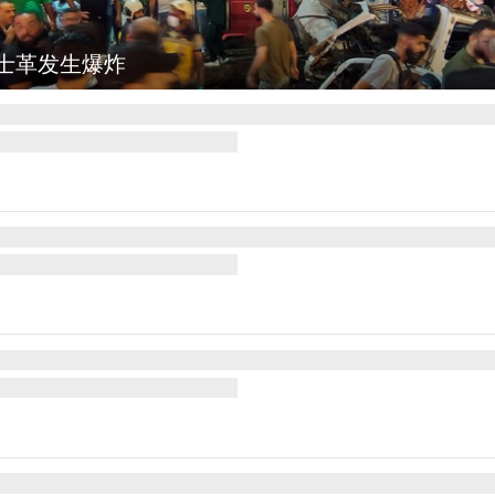
图集
云南弥勒：欢庆火把节