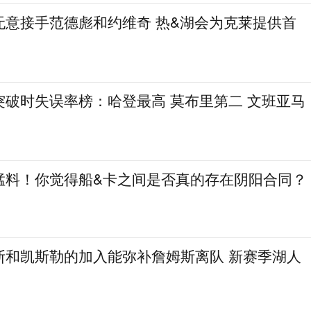
无意接手范德彪和约维奇 热&湖会为克莱提供首
突破时失误率榜：哈登最高 莫布里第二 文班亚马
猛料！你觉得船&卡之间是否真的存在阴阳合同？
斯和凯斯勒的加入能弥补詹姆斯离队 新赛季湖人