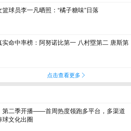
女篮球员李一凡晒照：“橘子糖味”日落
真实命中率榜：阿努诺比第一 八村塁第二 唐斯第
点击查看更多
》第二季开播——首周热度领跑多平台，多渠道
棒球文化出圈