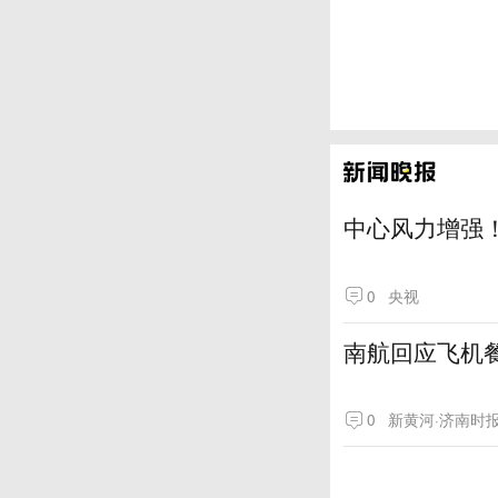
中心风力增强！
0
央视
南航回应飞机
0
新黄河·济南时