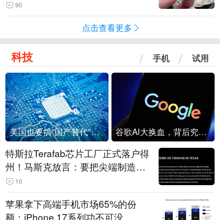
频情况不属实
90
点击查看更多
科技
手机
试用
美国也要搞“国产替代”？先算清三笔账
谷歌AI大换血，背后究竟发生了什么？
特斯拉Terafab芯片工厂正式落户得
州！马斯克放言：要把尖端制造带
回美国
10
苹果拿下高端手机市场65%的份
额：iPhone 17系列功不可没