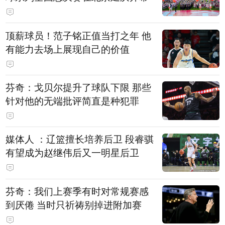
顶薪球员！范子铭正值当打之年 他
有能力去场上展现自己的价值
芬奇：戈贝尔提升了球队下限 那些
针对他的无端批评简直是种犯罪
媒体人 ：辽篮擅长培养后卫 段睿骐
有望成为赵继伟后又一明星后卫
芬奇：我们上赛季有时对常规赛感
到厌倦 当时只祈祷别掉进附加赛