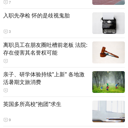
7
入职先孕检 怀的是歧视鬼胎
3
离职员工在朋友圈吐槽前老板 法院:
存在侵害其名誉权可能
亲子、研学体验持续"上新" 各地激
活暑期文旅消费
英国多所高校"抱团"求生
9