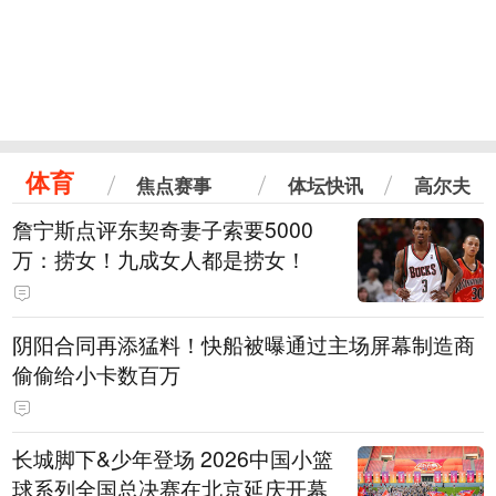
体育
焦点赛事
体坛快讯
高尔夫
詹宁斯点评东契奇妻子索要5000
万：捞女！九成女人都是捞女！
阴阳合同再添猛料！快船被曝通过主场屏幕制造商
偷偷给小卡数百万
长城脚下&少年登场 2026中国小篮
球系列全国总决赛在北京延庆开幕