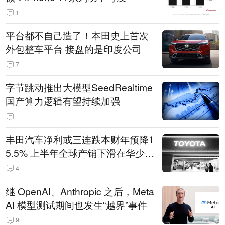
1
平台都不自己造了！本田史上首次
外包整车平台 接盘的是印度公司
7
字节跳动推出大模型SeedRealtime
国产算力逻辑有望持续加强
丰田汽车净利或三连跌本财年预降1
5.5% 上半年全球产销下滑在华少卖
14.3万辆
4
继 OpenAI、Anthropic 之后，Meta
AI 模型测试期间也发生“越界”事件
9