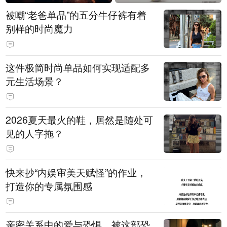
被嘲“老爸单品”的五分牛仔裤有着
别样的时尚魔力
这件极简时尚单品如何实现适配多
元生活场景？
2026夏天最火的鞋，居然是随处可
见的人字拖？
快来抄“内娱审美天赋怪”的作业，
打造你的专属氛围感
亲密关系中的爱与恐惧，被这部恐