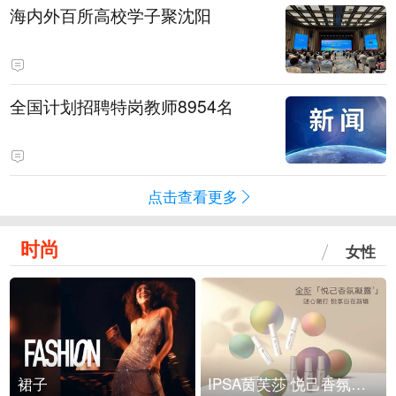
海内外百所高校学子聚沈阳
全国计划招聘特岗教师8954名
点击查看更多
时尚
女性
裙子
IPSA茵芙莎 悦己香氛凝露上市