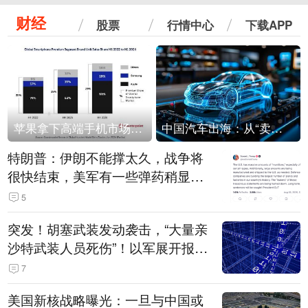
财经
股票
行情中心
下载APP
苹果拿下高端手机市场65%的份额：iPhone 17系列功不可没
中国汽车出海：从“卖出去”到“走进去”
特朗普：伊朗不能撑太久，战争将
很快结束，美军有一些弹药稍显紧
张！伊朗公布拟议的海峡管理文本
5
突发！胡塞武装发动袭击，“大量亲
沙特武装人员死伤”！以军展开报复
性空袭
7
美国新核战略曝光：一旦与中国或