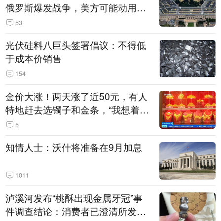
俄罗斯爆发战争，美方可能动用战
术核武器
53
光伏硅料八巨头签署倡议：不得低
于成本价销售
154
金价大涨！两天涨了近50元，有人
特地赶去选镯子和金条，“我想着买
起来可以保值，小批量进一些货”
5
知情人士：沃什将准备在9月加息
1011
泸溪河发布“桃酥出现金属牙冠”事
件调查结论：消费者已澄清所发视