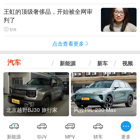
王虹的顶级奢侈品，开始被全网审
判了
516
点击查看更多
汽车
新能源
新车
视频
北京越野BJ30 旅行家
风云T9L 230 Max
新能源
SUV
MPV
轿车
更多