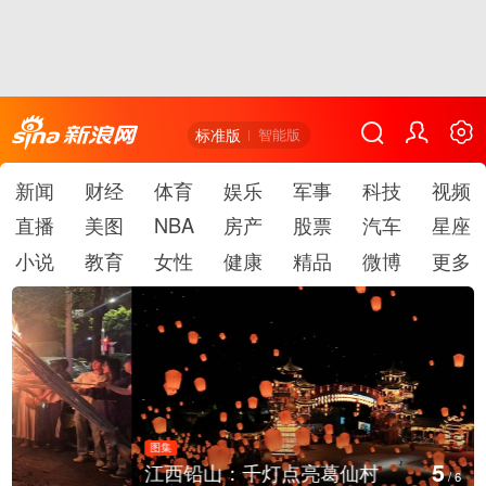
标准版
智能版
新闻
财经
体育
娱乐
军事
科技
视频
直播
美图
NBA
房产
股票
汽车
星座
小说
教育
女性
健康
精品
微博
更多
图集
5
江西铅山：千灯点亮葛仙村
/
6