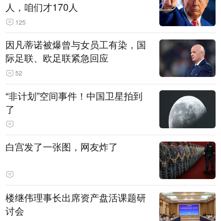
人，咱们才170人
125
因凡蒂诺被爆曾与女员工有染，国
际足联、欧足联紧急回应
52
“非计划”空间事件！中国卫星拍到
了
白宫发了一张图，网友炸了
楼继伟理事长出席资产盘活课题研
讨会