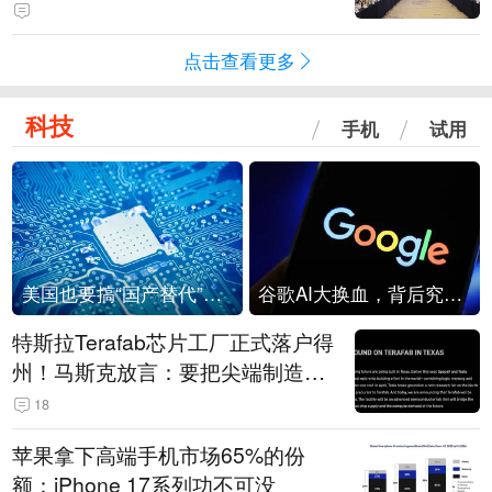
点击查看更多
科技
手机
试用
美国也要搞“国产替代”？先算清三笔账
谷歌AI大换血，背后究竟发生了什么？
特斯拉Terafab芯片工厂正式落户得
州！马斯克放言：要把尖端制造带
回美国
18
苹果拿下高端手机市场65%的份
额：iPhone 17系列功不可没