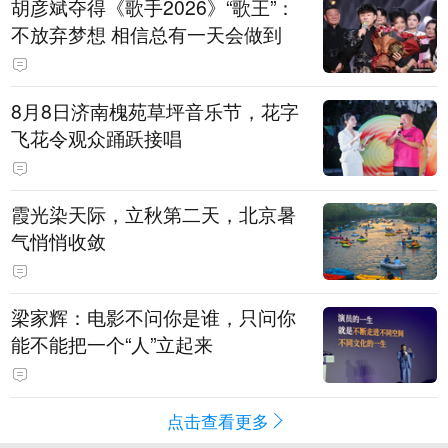
胡彦斌夺得《歌手2026》“歌王”：
不放弃梦想 相信总有一天会做到
8月8日济南槐苑草坪音乐节，花字
飞花令观众踊跃接唱
霞光染天际，立秋第二天，北京暑
气悄悄收敛
梁家辉：电影不问你是谁，只问你
能不能把一个“人”立起来
点击查看更多