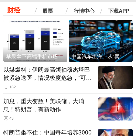
财经
股票
行情中心
下载APP
苹果拿下高端手机市场65%的份额：iPhone 17系列功不可没
中国汽车出海：从“卖出去”到“走进去”
以媒爆料：伊朗最高领袖穆杰塔巴
被紧急送医，情况极度危急，“可能
随时会死去”
132
加息，重大变数！美联储，大消
息！特朗普，有新动作
43
特朗普坐不住：中国每年培养3000