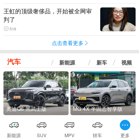
王虹的顶级奢侈品，开始被全网审
判了
516
点击查看更多
汽车
新能源
新车
视频
奥迪Q6 黑武士版
MG 4X 半固态智享版
新能源
SUV
MPV
轿车
更多