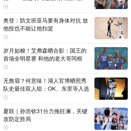
奥登：防文班亚马要有身体对抗 放
他投也不能让他扣篮
岁月如梭！艾弗森晒合影：国王的
首场全明星赛 和他的老大哥同框
无詹眉？何意味！湖人官博晒照秀
队史最佳双人组：OK、东里等入选
夏联｜孙浩钦31分力挽狂澜，关键
攻防定胜局