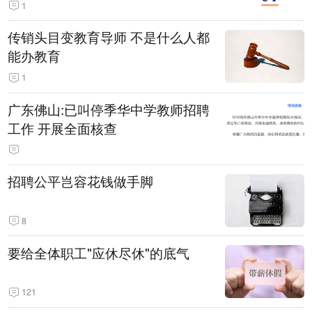
1
传销头目变教育导师 不是什么人都
能办教育
1
广东佛山:已叫停季华中学教师招聘
工作 开展全面核查
招聘公平岂容花钱做手脚
8
要给全体职工"应休尽休"的底气
121