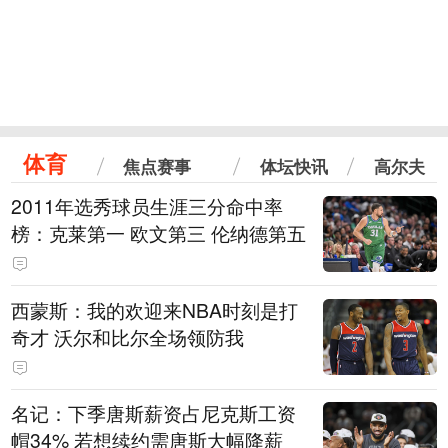
体育
焦点赛事
体坛快讯
高尔夫
2011年选秀球员生涯三分命中率
榜：克莱第一 欧文第三 伦纳德第五
西蒙斯：我的欢迎来NBA时刻是打
奇才 沃尔和比尔全场领防我
名记：下季唐斯薪资占尼克斯工资
帽34% 若想续约需唐斯大幅降薪