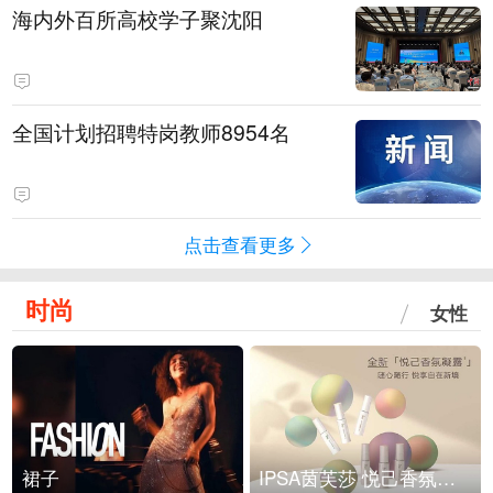
海内外百所高校学子聚沈阳
全国计划招聘特岗教师8954名
点击查看更多
时尚
女性
裙子
IPSA茵芙莎 悦己香氛凝露上市