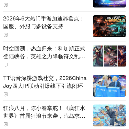
打造旗舰供电方案
2026年6大热门手游加速器盘点：
国服、外服与多设备支持
时空回溯，热血归来！科加斯正式
登陆峡谷，英雄之力降临符文乱
斗！
TT语音深耕游戏社交，2026China
Joy四大IP联动引爆线下引流闭环
狂浪八月，陈小春掌舵！《疯狂水
世界》首届狂浪节来袭，荒岛求生
直播即将开启