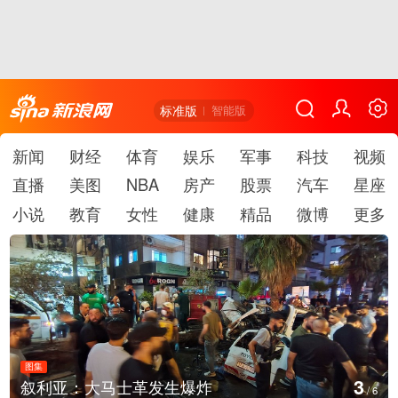
标准版
智能版
新闻
财经
体育
娱乐
军事
科技
视频
直播
美图
NBA
房产
股票
汽车
星座
小说
教育
女性
健康
精品
微博
更多
图集
4
云南弥勒：欢庆火把节
/
6