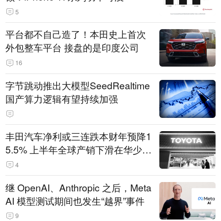
5
平台都不自己造了！本田史上首次
外包整车平台 接盘的是印度公司
16
字节跳动推出大模型SeedRealtime
国产算力逻辑有望持续加强
丰田汽车净利或三连跌本财年预降1
5.5% 上半年全球产销下滑在华少卖
14.3万辆
4
继 OpenAI、Anthropic 之后，Meta
AI 模型测试期间也发生“越界”事件
9