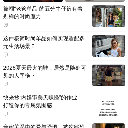
被嘲“老爸单品”的五分牛仔裤有着
别样的时尚魔力
这件极简时尚单品如何实现适配多
元生活场景？
2026夏天最火的鞋，居然是随处可
见的人字拖？
快来抄“内娱审美天赋怪”的作业，
打造你的专属氛围感
亲密关系中的爱与恐惧，被这部恐