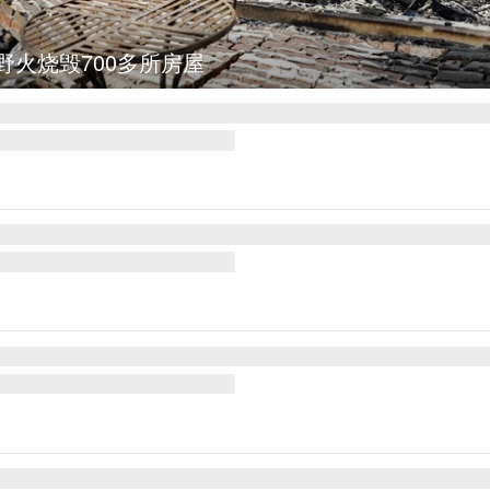
野火烧毁700多所房屋