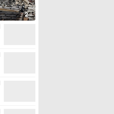
图集
2
叙利亚：大马士革发生爆炸
/
6