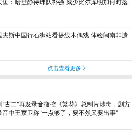
大鱼：哈登静待球队补强 威少比尔库明加何时落
里夫斯中国行石狮站看提线木偶戏 体验闽南非遗
点击查看更多
剧“古二”再发录音指控《繁花》总制片涉毒，剧方
录音中王家卫称“一点够了，要不然又要出事”