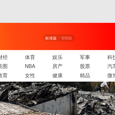
标准版
智能版
财经
体育
娱乐
军事
科
美图
NBA
房产
股票
汽
教育
女性
健康
精品
微