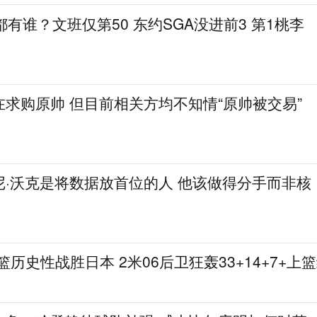
都有谁？文班仅第50 东约SGA没进前3 第1桃李
求购原帅 但目前相关方均不知情“原帅被交易”
尼·沃克是将数据放首位的人 他该做得分手而非核
篮历史性战胜日本 2米06后卫狂轰33+14+7+上