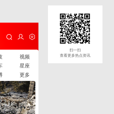
扫一扫
扫一扫
查看更多热点资讯
查看更多热点资讯
技
视频
车
星座
博
更多