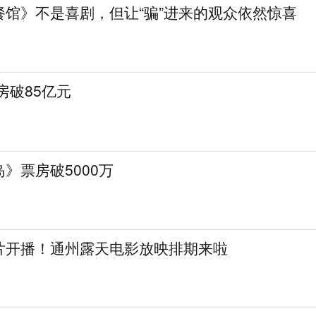
餐馆》不是喜剧，但让“骗”进来的观众依然惊喜
房破85亿元
》票房破5000万
片开播！通州露天电影放映排期来啦