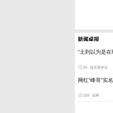
“土到以为是在
20
娱乐资本论
网红“峰哥”实
238
信网