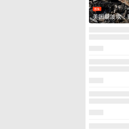
图集
美国斯波坎：