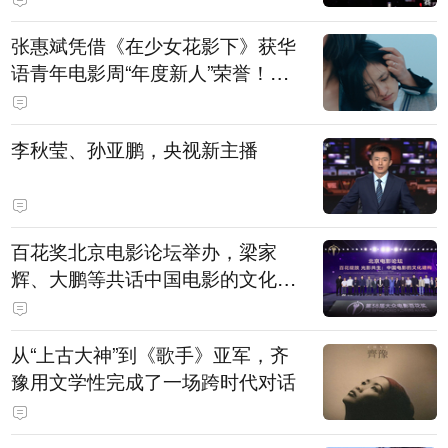
张惠斌凭借《在少女花影下》获华
语青年电影周“年度新人”荣誉！该
电影全程在广州取景，采用粤语对
白，主演均为广州本土演员
李秋莹、孙亚鹏，央视新主播
百花奖北京电影论坛举办，梁家
辉、大鹏等共话中国电影的文化建
构
从“上古大神”到《歌手》亚军，齐
豫用文学性完成了一场跨时代对话