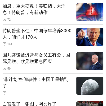
加息，重大变数！美联储，大消
息！特朗普，有新动作
72
特朗普坐不住：中国每年培养3000
人，咱们才170人
161
因凡蒂诺被爆曾与女员工有染，国
际足联、欧足联紧急回应
59
“非计划”空间事件！中国卫星拍到
了
白宫发了一张图，网友炸了