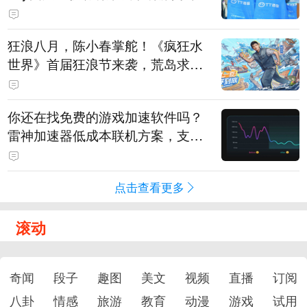
狂浪八月，陈小春掌舵！《疯狂水
世界》首届狂浪节来袭，荒岛求生
直播即将开启
你还在找免费的游戏加速软件吗？
雷神加速器低成本联机方案，支持
免费试用
点击查看更多
滚动
奇闻
段子
趣图
美文
视频
直播
订阅
八卦
情感
旅游
教育
动漫
游戏
试用