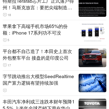
特斯拉Terafab芯片工厂正式落户得
州！马斯克放言：要把尖端制造带
回美国
18
苹果拿下高端手机市场65%的份
额：iPhone 17系列功不可没
5
平台都不自己造了！本田史上首次
外包整车平台 接盘的是印度公司
17
字节跳动推出大模型SeedRealtime
国产算力逻辑有望持续加强
丰田汽车净利或三连跌本财年预降1
5.5% 上半年全球产销下滑在华少卖