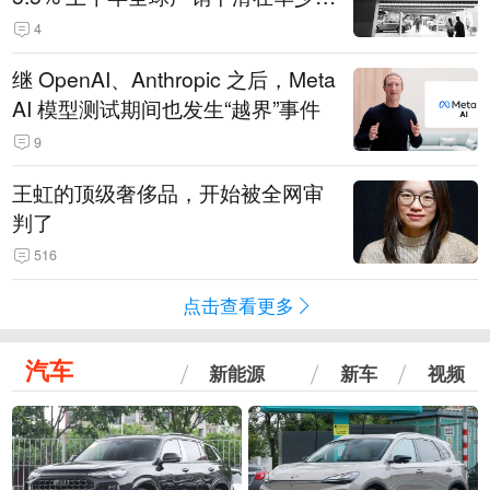
14.3万辆
4
继 OpenAI、Anthropic 之后，Meta
AI 模型测试期间也发生“越界”事件
9
王虹的顶级奢侈品，开始被全网审
判了
516
点击查看更多
汽车
新能源
新车
视频