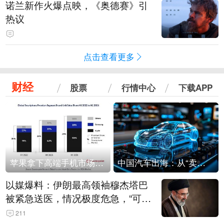
诺兰新作火爆点映，《奥德赛》引
热议
点击查看更多
财经
股票
行情中心
下载APP
苹果拿下高端手机市场65%的份额：iPhone 17系列功不可没
中国汽车出海：从“卖出去”到“走进去”
以媒爆料：伊朗最高领袖穆杰塔巴
被紧急送医，情况极度危急，“可能
随时会死去”
211