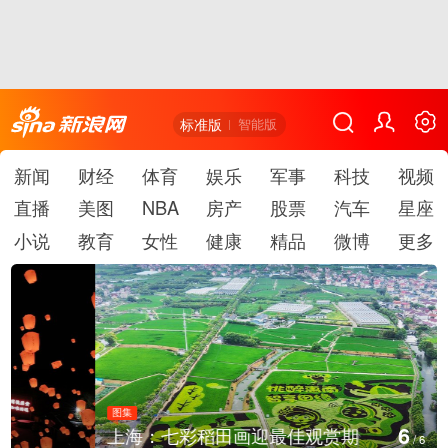
标准版
智能版
新闻
财经
体育
娱乐
军事
科技
视频
直播
美图
NBA
房产
股票
汽车
星座
小说
教育
女性
健康
精品
微博
更多
图集
6
上海：七彩稻田画迎最佳观赏期
/
6