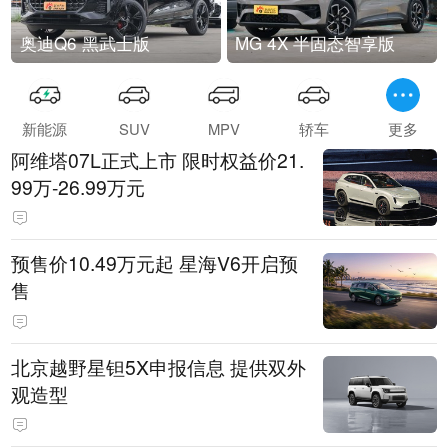
奥迪Q6 黑武士版
MG 4X 半固态智享版
新能源
SUV
MPV
轿车
更多
阿维塔07L正式上市 限时权益价21.
99万-26.99万元
预售价10.49万元起 星海V6开启预
售
北京越野星钽5X申报信息 提供双外
观造型