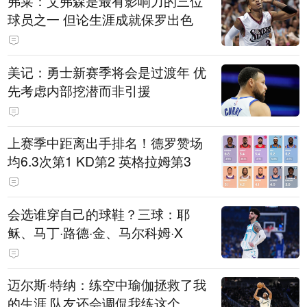
弗莱：艾弗森是最有影响力的三位
球员之一 但论生涯成就保罗出色
美记：勇士新赛季将会是过渡年 优
先考虑内部挖潜而非引援
上赛季中距离出手排名！德罗赞场
均6.3次第1 KD第2 英格拉姆第3
会选谁穿自己的球鞋？三球：耶
稣、马丁·路德·金、马尔科姆·X
迈尔斯·特纳：练空中瑜伽拯救了我
的生涯 队友还会调侃我练这个