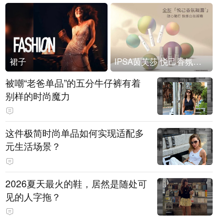
裙子
IPSA茵芙莎 悦己香氛凝露上市
被嘲“老爸单品”的五分牛仔裤有着
别样的时尚魔力
这件极简时尚单品如何实现适配多
元生活场景？
2026夏天最火的鞋，居然是随处可
见的人字拖？