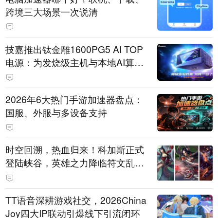
跨境三大场景一次说清
技嘉推出钛金雕1600PG5 AI TOP
电源：为发烧级主机与本地AI算力
打造旗舰供电方案
2026年6大热门手游加速器盘点：
国服、外服与多设备支持
时空回溯，热血归来！科加斯正式
登陆峡谷，英雄之力降临符文乱
斗！
TT语音深耕游戏社交，2026China
Joy四大IP联动引爆线下引流闭环