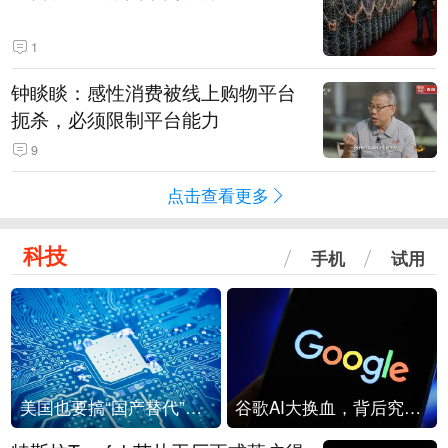
1
钟睒睒：感性消费被线上购物平台
扼杀，必须限制平台能力
9
点击查看更多
科技
手机
试用
美国也要搞“国产替代”？先算清三笔账
谷歌AI大换血，背后究竟发生了什么？