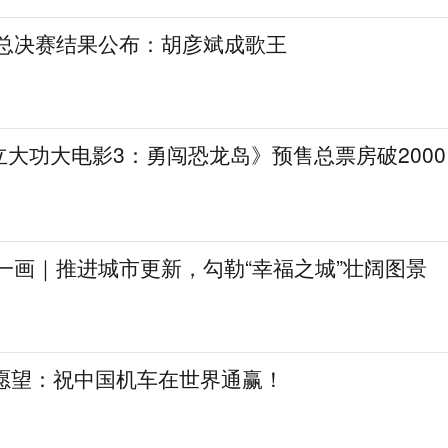
》总决赛结果公布：胡彦斌成歌王
大功大电影3：勇闯恐龙岛》预售总票房破2000
一画｜推进城市更新，勾勒“幸福之城”壮阔图景
日愿望：祝中国机车在世界通赢！