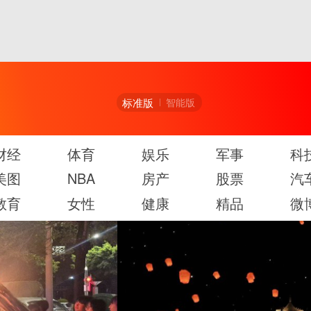
标准版
智能版
财经
体育
娱乐
军事
科
美图
NBA
房产
股票
汽
教育
女性
健康
精品
微