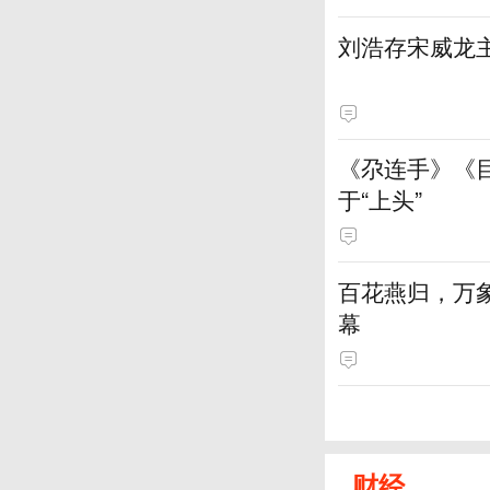
刘浩存宋威龙
《尕连手》《
于“上头”
百花燕归，万
幕
财经