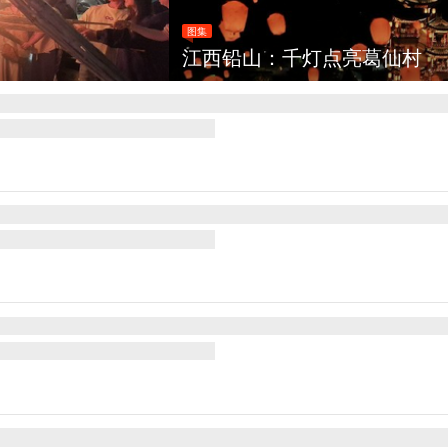
灯点亮葛仙村