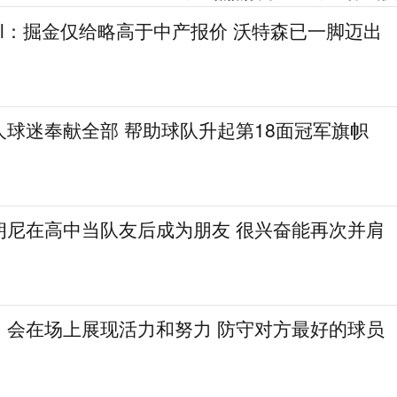
gel：掘金仅给略高于中产报价 沃特森已一脚迈出
人球迷奉献全部 帮助球队升起第18面冠军旗帜
朗尼在高中当队友后成为朋友 很兴奋能再次并肩
：会在场上展现活力和努力 防守对方最好的球员