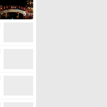
图集
5
上海：七彩稻田画迎最佳观赏期
/
6