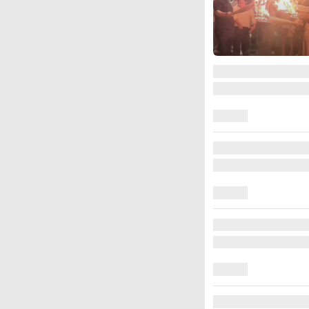
图集
江西铅山：千