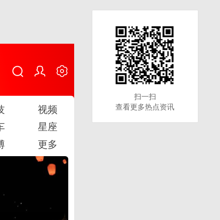
扫一扫
扫一扫
查看更多热点资讯
查看更多热点资讯
技
视频
车
星座
博
更多