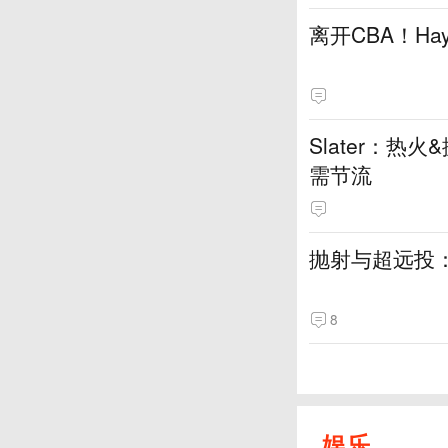
离开CBA！H
Slater：
需节流
抛射与超远投
8
娱乐