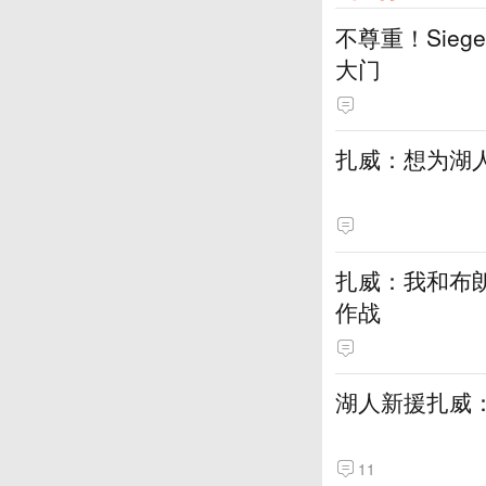
不尊重！Sie
大门
扎威：想为湖
扎威：我和布
作战
湖人新援扎威
11