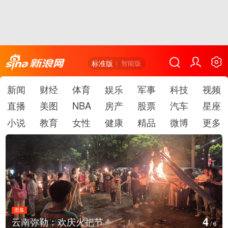
标准版
智能版
新闻
财经
体育
娱乐
军事
科技
视频
直播
美图
NBA
房产
股票
汽车
星座
小说
教育
女性
健康
精品
微博
更多
图集
5
云南弥勒：欢庆火把节
/
6