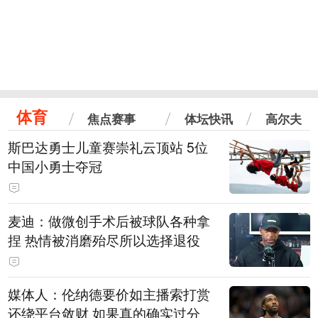
体育
焦点赛事
体坛快讯
高尔夫
斯巴达勇士儿童赛崇礼云顶站 5位
中国小勇士夺冠
麦迪：做微创手术后被球队各种拿
捏 热情被消磨殆尽所以选择退役
媒体人：伦纳德要价如主播索打赏
还绕平台敛财 如果真的确实过分