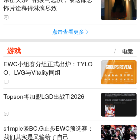
怖片诠释得淋漓尽致
点击查看更多
游戏
电竞
EWC小组赛分组正式出炉：TYLO
O、LVG与Vitality同组
Topson将加盟LGD出战TI2026
s1mple谈BC.G止步EWC预选赛：
我们其实是又输给了自己