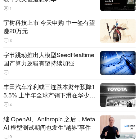
1
宇树科技上市 今天申购 中一签有望
赚20万元
3
字节跳动推出大模型SeedRealtime
国产算力逻辑有望持续加强
丰田汽车净利或三连跌本财年预降1
5.5% 上半年全球产销下滑在华少卖
14.3万辆
4
继 OpenAI、Anthropic 之后，Meta
AI 模型测试期间也发生“越界”事件
9