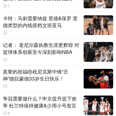
7
卡特：马刺需要纳兹·里德&保罗·里
德类型的内线搭档文班亚马
记者： 老尼尔森执教生涯更辉煌 对
篮球体系创新至今深刻影响NBA
真挚的祝福🎂祝尼克斯中锋“庄
神”德拉蒙德33岁生日快乐！
争冠需要做什么？申京提升篮下效
率 杜兰特保持健康&少用小号发言
3