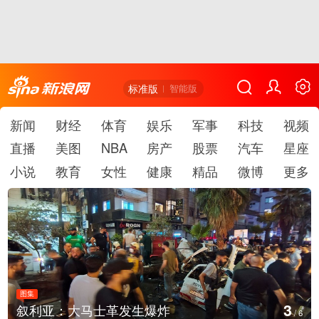
标准版
智能版
新闻
财经
体育
娱乐
军事
科技
视频
直播
美图
NBA
房产
股票
汽车
星座
小说
教育
女性
健康
精品
微博
更多
图集
4
叙利亚：大马士革发生爆炸
/
6