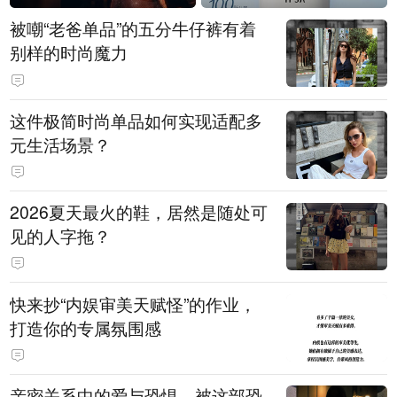
被嘲“老爸单品”的五分牛仔裤有着
别样的时尚魔力
这件极简时尚单品如何实现适配多
元生活场景？
2026夏天最火的鞋，居然是随处可
见的人字拖？
快来抄“内娱审美天赋怪”的作业，
打造你的专属氛围感
亲密关系中的爱与恐惧，被这部恐