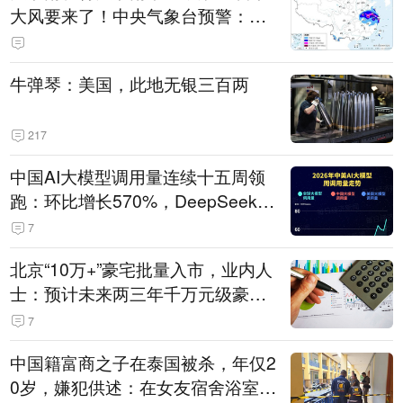
大风要来了！中央气象台预警：今
天到明天，浙江、安徽有特大暴雨
牛弹琴：美国，此地无银三百两
217
中国AI大模型调用量连续十五周领
跑：环比增长570%，DeepSeek-V
4-Flash正式版登顶！MiniMax M
7
3、阶跃星辰Step 3.7 Flash跌出榜
北京“10万+”豪宅批量入市，业内人
单
士：预计未来两三年千万元级豪宅
潜在供应达万套！谁在买单？
7
中国籍富商之子在泰国被杀，年仅2
0岁，嫌犯供述：在女友宿舍浴室发