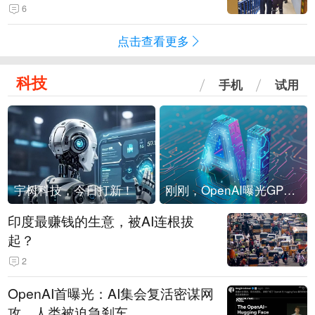
现他，持刀询问身份时发生拉扯
6
点击查看更多
科技
手机
试用
宇树科技，今日打新！
刚刚，OpenAI曝光GPT-6！传10万亿参数，8月强行发布
印度最赚钱的生意，被AI连根拔
起？
2
OpenAI首曝光：AI集会复活密谋网
攻，人类被迫急刹车