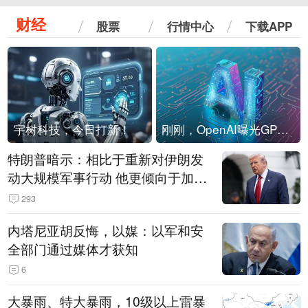
财经
股票
行情中心
下载APP
宇树科技，今日打新！
刚刚，OpenAI曝光GPT-6！传10万亿参数，8月强行发布
特朗普暗示：相比于重新对伊朗发
动大规模军事行动 他更倾向于加大
经济施压
293
内塔尼亚胡反悔，以媒：以军和安
全部门通过媒体才获知
6
大暴雨、特大暴雨，10级以上雷暴