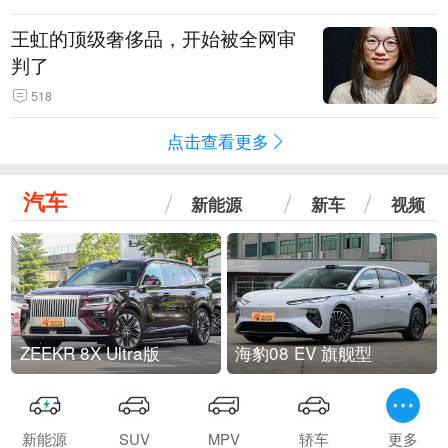
王虹的顶级奢侈品，开始被全网审
判了
518
点击查看更多
汽车
新能源
新车
视频
ZEEKR 8X Ultra版
海豹08 EV 旗舰型
新能源
SUV
MPV
轿车
更多