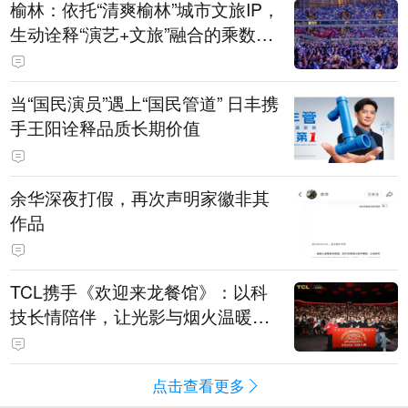
榆林：依托“清爽榆林”城市文旅IP，
生动诠释“演艺+文旅”融合的乘数效
应
当“国民演员”遇上“国民管道” 日丰携
手王阳诠释品质长期价值
余华深夜打假，再次声明家徽非其
作品
TCL携手《欢迎来龙餐馆》：以科
技长情陪伴，让光影与烟火温暖生
活
点击查看更多