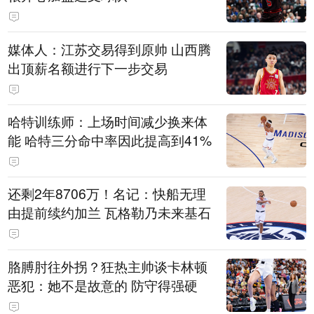
媒体人：江苏交易得到原帅 山西腾
出顶薪名额进行下一步交易
哈特训练师：上场时间减少换来体
能 哈特三分命中率因此提高到41%
还剩2年8706万！名记：快船无理
由提前续约加兰 瓦格勒乃未来基石
胳膊肘往外拐？狂热主帅谈卡林顿
恶犯：她不是故意的 防守得强硬