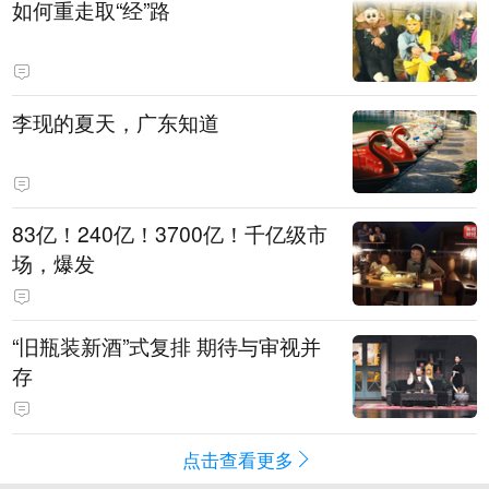
如何重走取“经”路
李现的夏天，广东知道
83亿！240亿！3700亿！千亿级市
场，爆发
“旧瓶装新酒”式复排 期待与审视并
存
点击查看更多