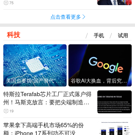
75
点击查看更多
科技
手机
试用
美国也要搞“国产替代”？先算清三笔账
谷歌AI大换血，背后究竟发生了什么？
特斯拉Terafab芯片工厂正式落户得
州！马斯克放言：要把尖端制造带
回美国
19
苹果拿下高端手机市场65%的份
额：iPhone 17系列功不可没