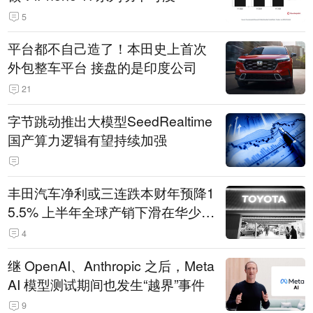
5
平台都不自己造了！本田史上首次
外包整车平台 接盘的是印度公司
21
字节跳动推出大模型SeedRealtime
国产算力逻辑有望持续加强
丰田汽车净利或三连跌本财年预降1
5.5% 上半年全球产销下滑在华少卖
14.3万辆
4
继 OpenAI、Anthropic 之后，Meta
AI 模型测试期间也发生“越界”事件
9