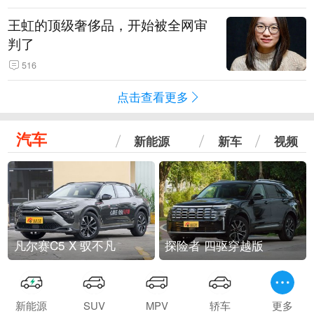
王虹的顶级奢侈品，开始被全网审
判了
516
点击查看更多
汽车
新能源
新车
视频
凡尔赛C5 X 驭不凡
探险者 四驱穿越版
新能源
SUV
MPV
轿车
更多