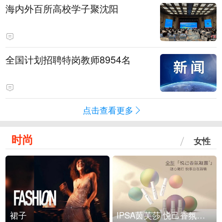
海内外百所高校学子聚沈阳
全国计划招聘特岗教师8954名
点击查看更多
时尚
女性
裙子
IPSA茵芙莎 悦己香氛凝露上市