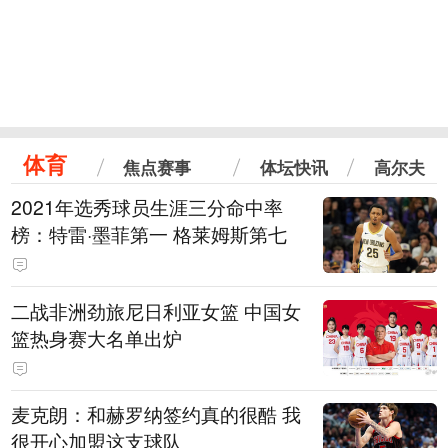
体育
焦点赛事
体坛快讯
高尔夫
2021年选秀球员生涯三分命中率
榜：特雷·墨菲第一 格莱姆斯第七
二战非洲劲旅尼日利亚女篮 中国女
篮热身赛大名单出炉
麦克朗：和赫罗纳签约真的很酷 我
很开心加盟这支球队