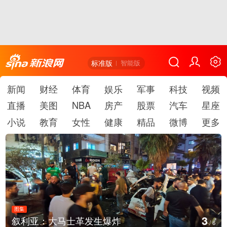
标准版
智能版
新闻
财经
体育
娱乐
军事
科技
视频
直播
美图
NBA
房产
股票
汽车
星座
小说
教育
女性
健康
精品
微博
更多
图集
4
生爆炸
云南弥勒：欢庆火把节
/
6