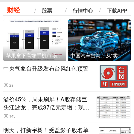
财经
股票
行情中心
下载APP
苹果拿下高端手机市场65%的份额：iPhone 17系列功不可没
中国汽车出海：从“卖出去”到“走进去”
中央气象台升级发布台风红色预警
28
溢价45%，周末刷屏！A股存储巨
头江波龙，完成37亿元定增：现价
386.6元，定增价560元
143
明天，打新宇树！受益影子股名单