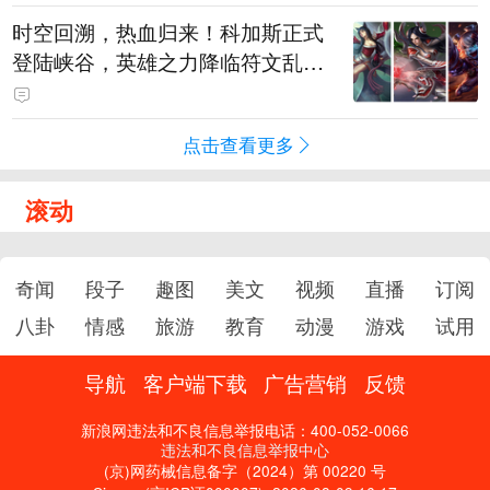
时空回溯，热血归来！科加斯正式
登陆峡谷，英雄之力降临符文乱
斗！
点击查看更多
滚动
奇闻
段子
趣图
美文
视频
直播
订阅
八卦
情感
旅游
教育
动漫
游戏
试用
导航
客户端下载
广告营销
反馈
新浪网违法和不良信息举报电话：400-052-0066
违法和不良信息举报中心
(京)网药械信息备字（2024）第 00220 号