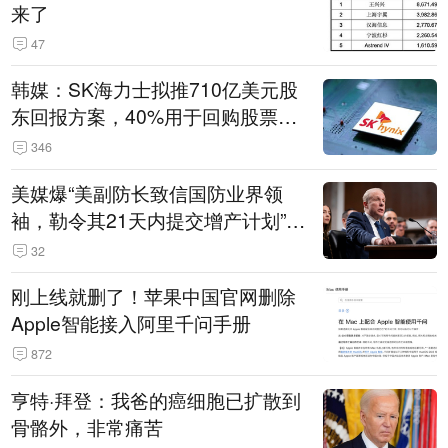
来了
47
韩媒：SK海力士拟推710亿美元股
东回报方案，40%用于回购股票，
相当于美股发行规模
346
美媒爆“美副防长致信国防业界领
袖，勒令其21天内提交增产计划”，
五角大楼回应
32
刚上线就删了！苹果中国官网删除
Apple智能接入阿里千问手册
872
亨特·拜登：我爸的癌细胞已扩散到
骨骼外，非常痛苦