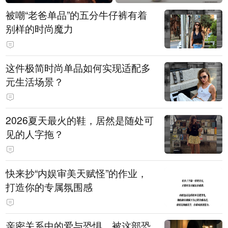
被嘲“老爸单品”的五分牛仔裤有着
别样的时尚魔力
这件极简时尚单品如何实现适配多
元生活场景？
2026夏天最火的鞋，居然是随处可
见的人字拖？
快来抄“内娱审美天赋怪”的作业，
打造你的专属氛围感
亲密关系中的爱与恐惧，被这部恐