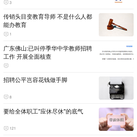
3
传销头目变教育导师 不是什么人都
能办教育
1
广东佛山:已叫停季华中学教师招聘
工作 开展全面核查
招聘公平岂容花钱做手脚
8
要给全体职工"应休尽休"的底气
121