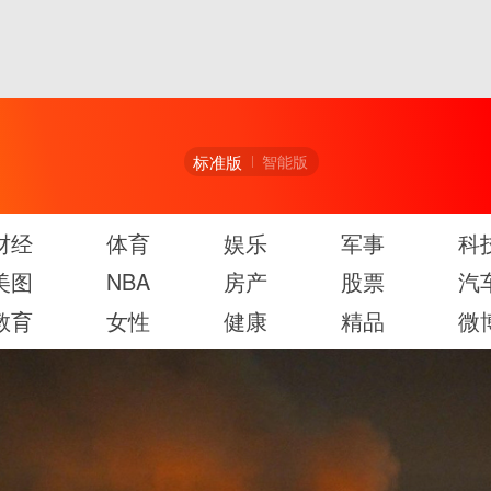
标准版
智能版
财经
体育
娱乐
军事
科
美图
NBA
房产
股票
汽
教育
女性
健康
精品
微