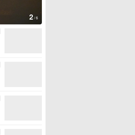
图集
3
云南普洱：乡村风光如画
/
6