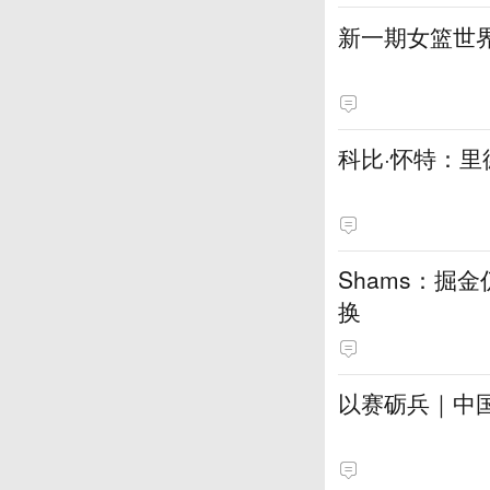
新一期女篮世
科比·怀特：里
Shams：掘
换
以赛砺兵｜中