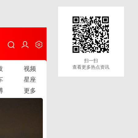
扫一扫
扫一扫
查看更多热点资讯
查看更多热点资讯
技
视频
车
星座
博
更多