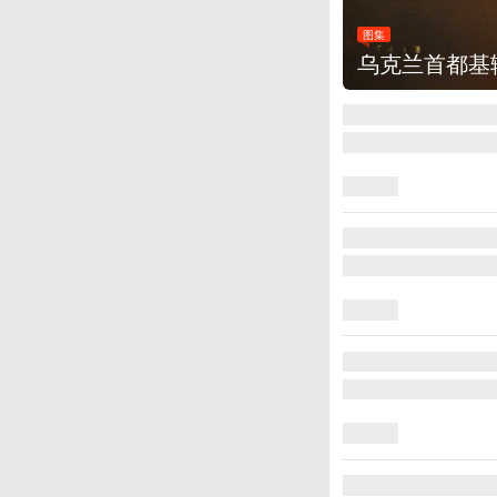
图集
美国：肯尼迪