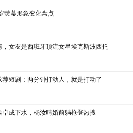
9岁荧幕形象变化盘点
情，女友是西班牙顶流女星埃克斯波西托
求荐短剧：两分钟打动人，就是打动了
侯卓成下水，杨汝晴婚前躺枪登热搜