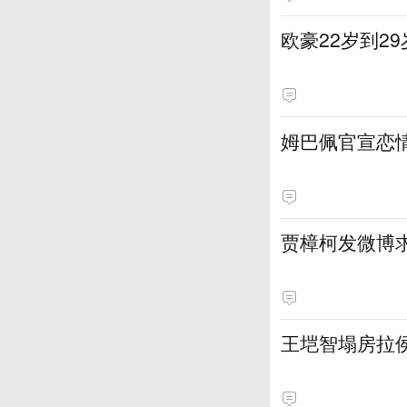
欧豪22岁到2
姆巴佩官宣恋
贾樟柯发微博
王垲智塌房拉