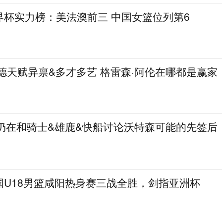
界杯实力榜：美法澳前三 中国女篮位列第6
德天赋异禀&多才多艺 格雷森·阿伦在哪都是赢家
金仍在和骑士&雄鹿&快船讨论沃特森可能的先签后
国U18男篮咸阳热身赛三战全胜，剑指亚洲杯