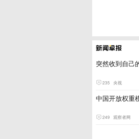
突然收到自己
235
央视
中国开放权重模
249
观察者网