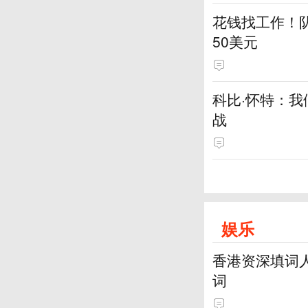
花钱找工作！队
50美元
科比·怀特：
战
娱乐
香港资深填词
词