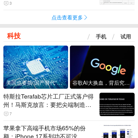
击
3
点击查看更多
科技
手机
试用
美国也要搞“国产替代”？先算清三笔账
谷歌AI大换血，背后究竟发生了什么？
特斯拉Terafab芯片工厂正式落户得
州！马斯克放言：要把尖端制造带
回美国
7
苹果拿下高端手机市场65%的份
额：iPhone 17系列功不可没