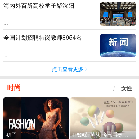
海内外百所高校学子聚沈阳
全国计划招聘特岗教师8954名
点击查看更多
时尚
女性
裙子
IPSA茵芙莎 悦己香氛凝露上市