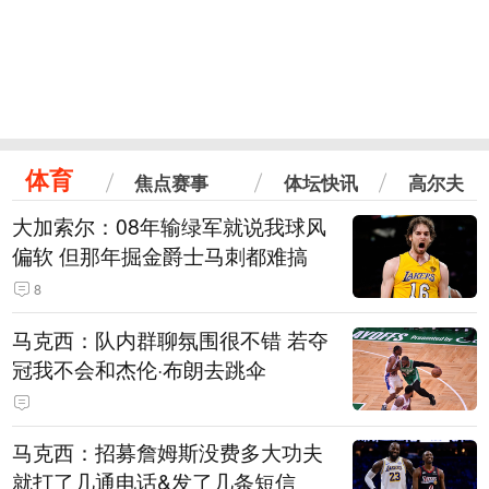
体育
焦点赛事
体坛快讯
高尔夫
大加索尔：08年输绿军就说我球风
偏软 但那年掘金爵士马刺都难搞
8
马克西：队内群聊氛围很不错 若夺
冠我不会和杰伦·布朗去跳伞
马克西：招募詹姆斯没费多大功夫
就打了几通电话&发了几条短信