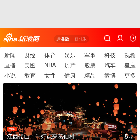
标准版
智能版
新闻
财经
体育
娱乐
军事
科技
视频
直播
美图
NBA
房产
股票
汽车
星座
小说
教育
女性
健康
精品
微博
更多
图集
6
山：千灯点亮葛仙村
上海：七彩
/
6