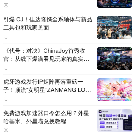
引爆 CJ！佳达隆携全系轴体与新品
工具包和玩家见面
《代号：对决》ChinaJoy首秀收
官：从线下爆满看见玩家的真实期
待
虎牙游戏发行IP矩阵再落重磅一
子！顶流“女明星”ZANMANG LOO
PY 正版3D消除手游《消消奇遇》
惊喜曝光
免费游戏加速器口令怎么用？外星
哈基米、外星喵兑换教程