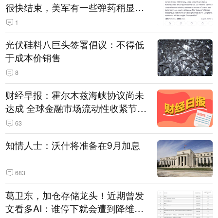
很快结束，美军有一些弹药稍显紧
张！伊朗公布拟议的海峡管理文本
1
光伏硅料八巨头签署倡议：不得低
于成本价销售
8
财经早报：霍尔木兹海峡协议尚未
达成 全球金融市场流动性收紧节奏
暂缓
63
知情人士：沃什将准备在9月加息
683
葛卫东，加仓存储龙头！近期曾发
文看多AI：谁停下就会遭到降维打