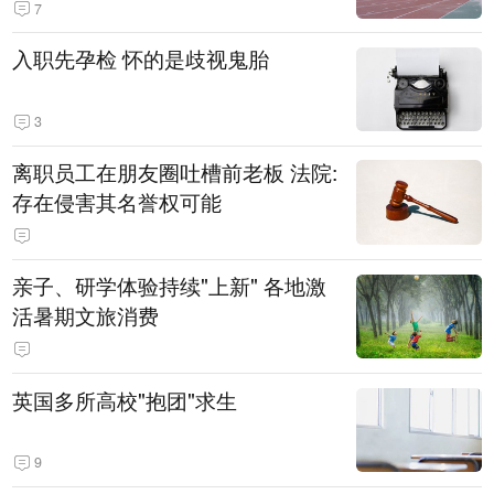
7
入职先孕检 怀的是歧视鬼胎
3
离职员工在朋友圈吐槽前老板 法院:
存在侵害其名誉权可能
亲子、研学体验持续"上新" 各地激
活暑期文旅消费
英国多所高校"抱团"求生
9