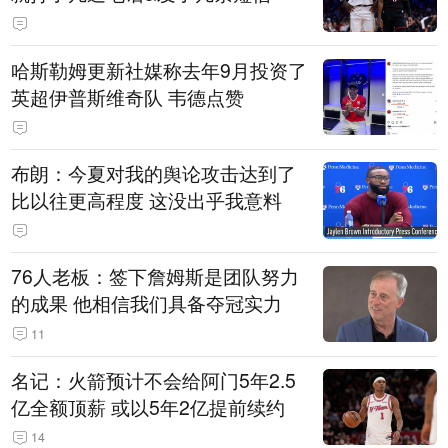
哈斯勒姆更新社媒称去年9月投资了
英超伊普斯维奇队 韦德点赞
布朗：今夏对我的舆论攻击达到了
比以往更高程度 这没出乎我意料
76人老板：签下詹姆斯是团队努力
的成果 他相信我们具备夺冠实力
11
名记：火箭预计不会给阿门5年2.5
亿全额顶薪 或以5年2亿提前续约
14