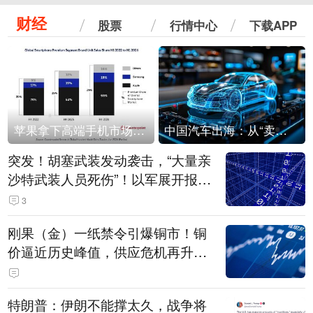
财经
股票
行情中心
下载APP
苹果拿下高端手机市场65%的份额：iPhone 17系列功不可没
中国汽车出海：从“卖出去”到“走进去”
突发！胡塞武装发动袭击，“大量亲
沙特武装人员死伤”！以军展开报复
性空袭
3
刚果（金）一纸禁令引爆铜市！铜
价逼近历史峰值，供应危机再升
级？
特朗普：伊朗不能撑太久，战争将