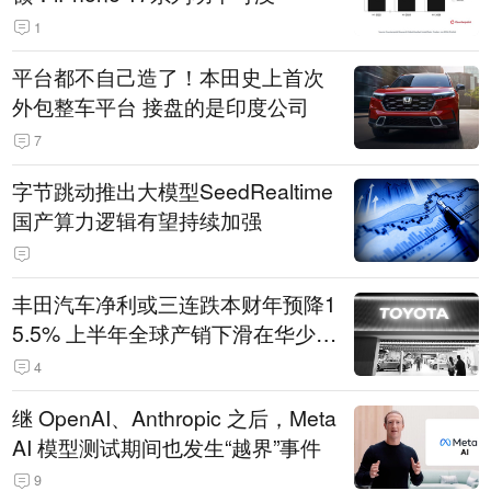
1
平台都不自己造了！本田史上首次
外包整车平台 接盘的是印度公司
7
字节跳动推出大模型SeedRealtime
国产算力逻辑有望持续加强
丰田汽车净利或三连跌本财年预降1
5.5% 上半年全球产销下滑在华少卖
14.3万辆
4
继 OpenAI、Anthropic 之后，Meta
AI 模型测试期间也发生“越界”事件
9