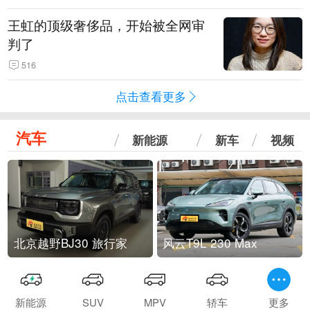
王虹的顶级奢侈品，开始被全网审
判了
516
点击查看更多
汽车
新能源
新车
视频
北京越野BJ30 旅行家
风云T9L 230 Max
新能源
SUV
MPV
轿车
更多