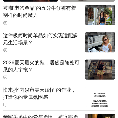
被嘲“老爸单品”的五分牛仔裤有着
别样的时尚魔力
这件极简时尚单品如何实现适配多
元生活场景？
2026夏天最火的鞋，居然是随处可
见的人字拖？
快来抄“内娱审美天赋怪”的作业，
打造你的专属氛围感
亲密关系中的爱与恐惧，被这部恐