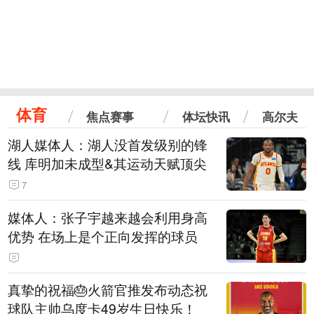
体育
焦点赛事
体坛快讯
高尔夫
湖人媒体人：湖人没首发级别的锋
线 库明加未成型&其运动天赋顶尖
7
媒体人：张子宇越来越会利用身高
优势 在场上是个正向发挥的球员
真挚的祝福🎂火箭官推发布动态祝
球队主帅乌度卡49岁生日快乐！