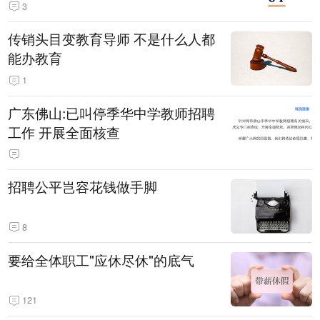
3
传销头目变教育导师 不是什么人都
能办教育
1
广东佛山:已叫停季华中学教师招聘
工作 开展全面核查
招聘公平岂容花钱做手脚
8
要给全体职工"应休尽休"的底气
121