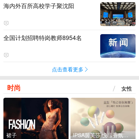
海内外百所高校学子聚沈阳
全国计划招聘特岗教师8954名
点击查看更多
时尚
女性
裙子
IPSA茵芙莎 悦己香氛凝露上市