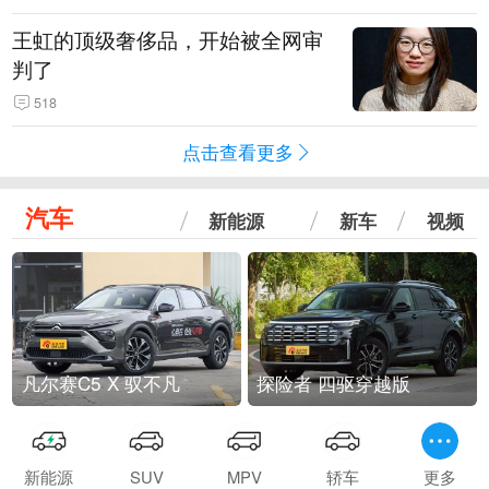
王虹的顶级奢侈品，开始被全网审
判了
518
点击查看更多
汽车
新能源
新车
视频
凡尔赛C5 X 驭不凡
探险者 四驱穿越版
新能源
SUV
MPV
轿车
更多