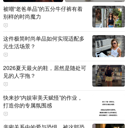
被嘲“老爸单品”的五分牛仔裤有着
别样的时尚魔力
这件极简时尚单品如何实现适配多
元生活场景？
2026夏天最火的鞋，居然是随处可
见的人字拖？
快来抄“内娱审美天赋怪”的作业，
打造你的专属氛围感
亲密关系中的爱与恐惧，被这部恐