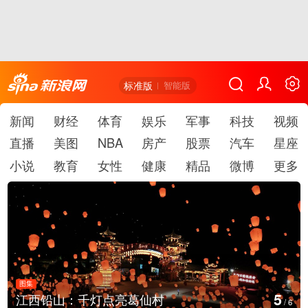
标准版
智能版
新闻
财经
体育
娱乐
军事
科技
视频
直播
美图
NBA
房产
股票
汽车
星座
小说
教育
女性
健康
精品
微博
更多
图集
6
上海：七彩稻田画迎最佳观赏期
/
6