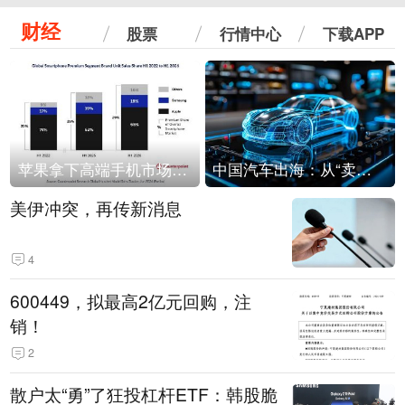
财经
股票
行情中心
下载APP
苹果拿下高端手机市场65%的份额：iPhone 17系列功不可没
中国汽车出海：从“卖出去”到“走进去”
美伊冲突，再传新消息
4
600449，拟最高2亿元回购，注
销！
2
散户太“勇”了狂投杠杆ETF：韩股脆