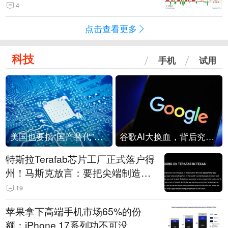
4
点击查看更多
科技
手机
试用
美国也要搞“国产替代”？先算清三笔账
谷歌AI大换血，背后究竟发生了什么？
特斯拉Terafab芯片工厂正式落户得
州！马斯克放言：要把尖端制造带
回美国
19
苹果拿下高端手机市场65%的份
额：iPhone 17系列功不可没