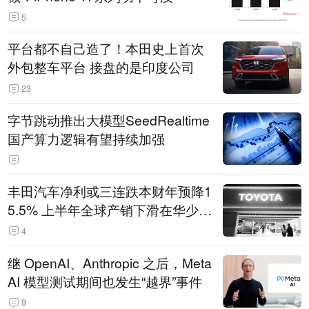
5
平台都不自己造了！本田史上首次
外包整车平台 接盘的是印度公司
23
字节跳动推出大模型SeedRealtime
国产算力逻辑有望持续加强
丰田汽车净利或三连跌本财年预降1
5.5% 上半年全球产销下滑在华少卖
14.3万辆
4
继 OpenAI、Anthropic 之后，Meta
AI 模型测试期间也发生“越界”事件
9