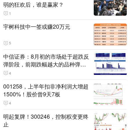
弱的狂欢后，谁是赢家？
1
宇树科技中一签或赚20万元
5
中信证券：8月初的市场处于超跌反
弹阶段，前期跌幅越大的品种弹性
越大
4
001258，上半年扣非净利润大增超
1500%！股价曾9天7板
4
明起复牌！300246，控制权变更终
止