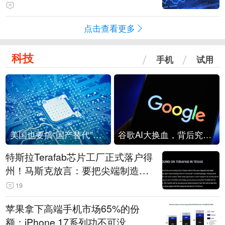
点击查看更多
科技
手机
试用
美国也要搞“国产替代”？先算清三笔账
谷歌AI大换血，背后究竟发生了什么？
特斯拉Terafab芯片工厂正式落户得
州！马斯克放言：要把尖端制造带
回美国
19
苹果拿下高端手机市场65%的份
额：iPhone 17系列功不可没