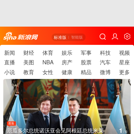
标准版
智能版
新闻
财经
体育
娱乐
军事
科技
视频
直播
美图
NBA
房产
股票
汽车
星座
小说
教育
女性
健康
精品
微博
更多
图集
2
美国斯波坎：野火烧毁700多所房屋
/
6