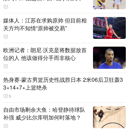
媒体人：江苏在求购原帅 但目前相
关方均不知情“原帅被交易”
欧洲记者：朗尼·沃克是将数据放首
位的人 他该做得分手而非核心
热身赛-蒙古男篮历史性战胜日本 2米06后卫狂轰3
3+14+7+上篮绝杀
5
自由市场剩余大鱼：哈登静待球队
补强 威少比尔库明加何时落地？