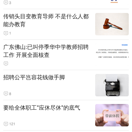
3
传销头目变教育导师 不是什么人都
能办教育
1
广东佛山:已叫停季华中学教师招聘
工作 开展全面核查
招聘公平岂容花钱做手脚
8
要给全体职工"应休尽休"的底气
121