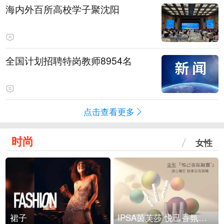
海内外百所高校学子聚沈阳
全国计划招聘特岗教师8954名
点击查看更多
时尚
女性
裙子
IPSA茵芙莎 悦己香氛凝露上市