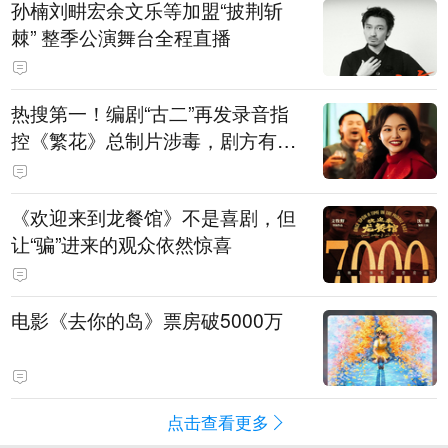
孙楠刘畊宏余文乐等加盟“披荆斩
棘” 整季公演舞台全程直播
热搜第一！编剧“古二”再发录音指
控《繁花》总制片涉毒，剧方有税
务问题，录音中王家卫称“一点够
了，要不然又要出事”
《欢迎来到龙餐馆》不是喜剧，但
让“骗”进来的观众依然惊喜
电影《去你的岛》票房破5000万
点击查看更多