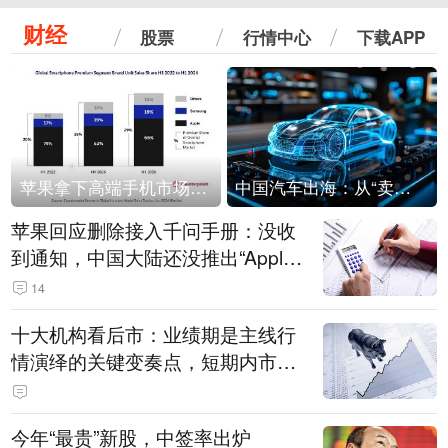
财经
股票
行情中心
下载APP
苹果拿下高端手机市场65%的份额：iPhone 17系列功不可没
中国汽车出海：从“卖出去”到“走进去”
苹果回应删除接入千问手册：没收
到通知，中国大陆还没推出“Apple
智能使用千问”功能
14
十大机构看后市：业绩期是主线行
情演绎的关键变奏点，短期内市场
或继续反弹，关注三条业绩主线
今年“最贵”新股，中签率出炉