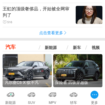
王虹的顶级奢侈品，开始被全网审
判了
516
点击查看更多
汽车
新能源
新车
视频
凡尔赛C5 X 驭不凡
探险者 四驱穿越版
新能源
SUV
MPV
轿车
更多