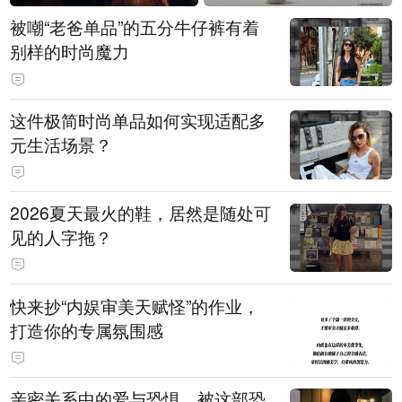
被嘲“老爸单品”的五分牛仔裤有着
别样的时尚魔力
这件极简时尚单品如何实现适配多
元生活场景？
2026夏天最火的鞋，居然是随处可
见的人字拖？
快来抄“内娱审美天赋怪”的作业，
打造你的专属氛围感
亲密关系中的爱与恐惧，被这部恐