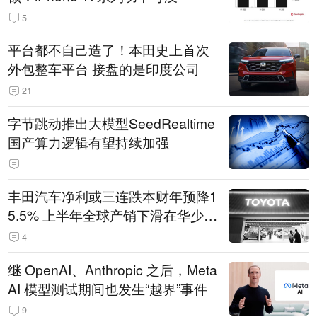
5
平台都不自己造了！本田史上首次
外包整车平台 接盘的是印度公司
21
字节跳动推出大模型SeedRealtime
国产算力逻辑有望持续加强
丰田汽车净利或三连跌本财年预降1
5.5% 上半年全球产销下滑在华少卖
14.3万辆
4
继 OpenAI、Anthropic 之后，Meta
AI 模型测试期间也发生“越界”事件
9