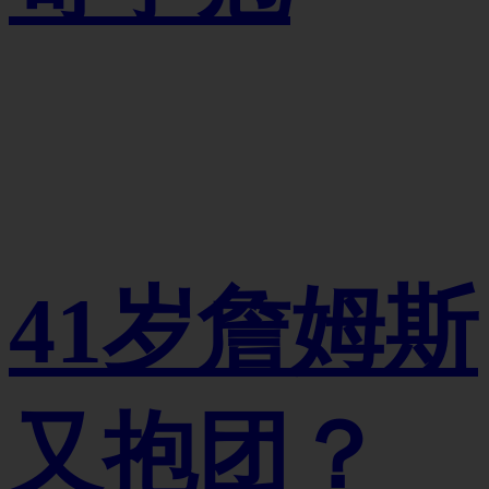
41岁詹姆斯
又抱团？