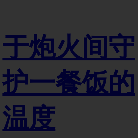
于炮火间守
护一餐饭的
温度