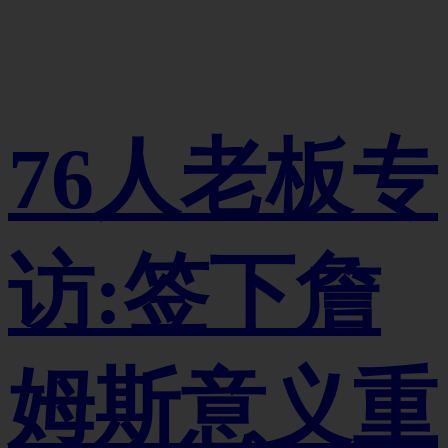
76人老板专
访:签下詹
姆斯意义重