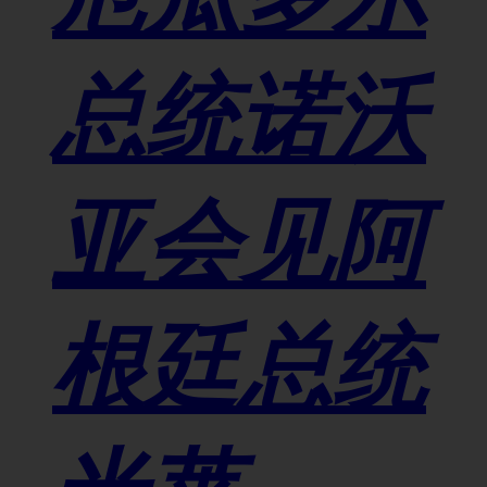
总统诺沃
亚会见阿
根廷总统