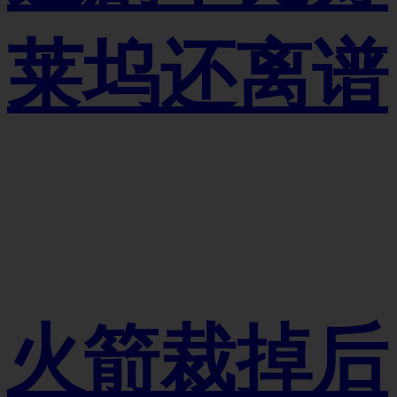
莱坞还离谱
火箭裁掉后