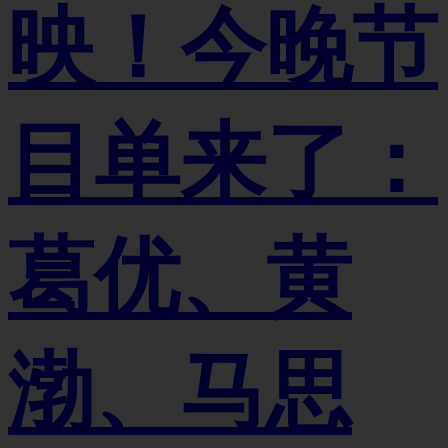
映！今晚节
目单来了：
葛优、黄
渤、马思