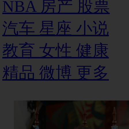
NBA
房产
股票
汽车
星座
小说
教育
女性
健康
精品
微博
更多