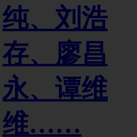
纯、刘浩
存、廖昌
永、谭维
维……