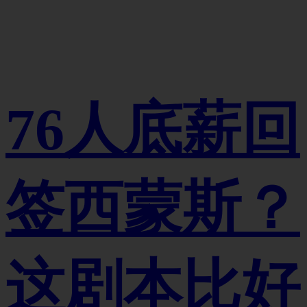
76人底薪回
签西蒙斯？
这剧本比好