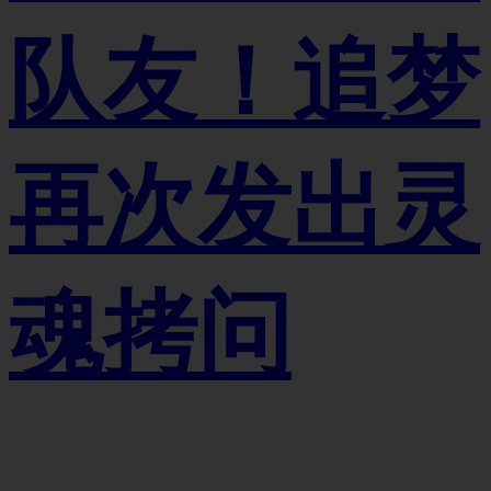
队友！追梦
再次发出灵
魂拷问