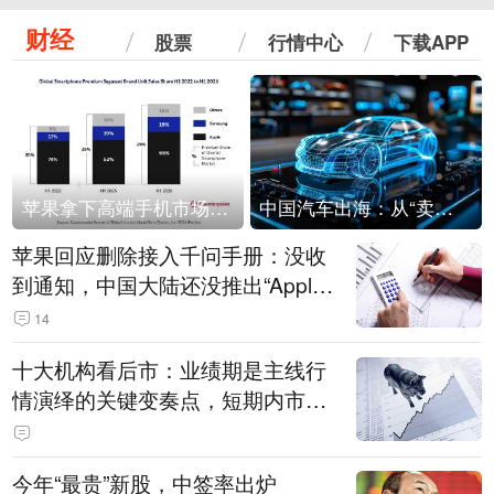
财经
股票
行情中心
下载APP
苹果拿下高端手机市场65%的份额：iPhone 17系列功不可没
中国汽车出海：从“卖出去”到“走进去”
苹果回应删除接入千问手册：没收
到通知，中国大陆还没推出“Apple
智能使用千问”功能
14
十大机构看后市：业绩期是主线行
情演绎的关键变奏点，短期内市场
或继续反弹，关注三条业绩主线
今年“最贵”新股，中签率出炉