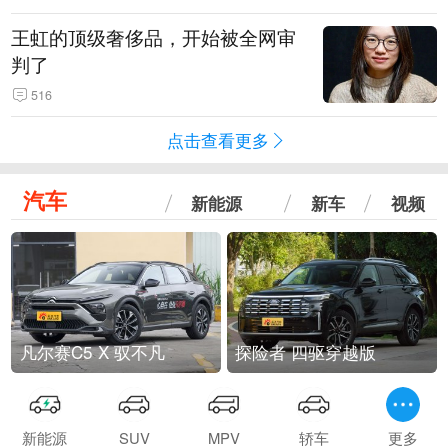
王虹的顶级奢侈品，开始被全网审
判了
516
点击查看更多
汽车
新能源
新车
视频
凡尔赛C5 X 驭不凡
探险者 四驱穿越版
新能源
SUV
MPV
轿车
更多