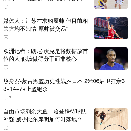
媒体人：江苏在求购原帅 但目前相
关方均不知情“原帅被交易”
欧洲记者：朗尼·沃克是将数据放首
位的人 他该做得分手而非核心
热身赛-蒙古男篮历史性战胜日本 2米06后卫狂轰3
3+14+7+上篮绝杀
7
自由市场剩余大鱼：哈登静待球队
补强 威少比尔库明加何时落地？