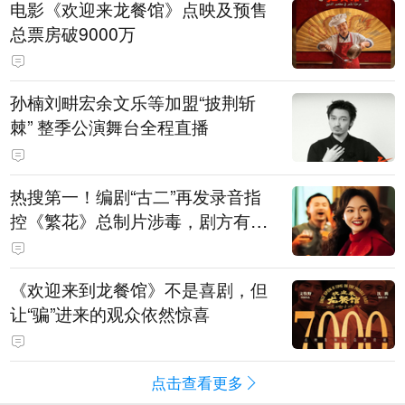
电影《欢迎来龙餐馆》点映及预售
总票房破9000万
孙楠刘畊宏余文乐等加盟“披荆斩
棘” 整季公演舞台全程直播
热搜第一！编剧“古二”再发录音指
控《繁花》总制片涉毒，剧方有税
务问题，录音中王家卫称“一点够
了，要不然又要出事”
《欢迎来到龙餐馆》不是喜剧，但
让“骗”进来的观众依然惊喜
点击查看更多