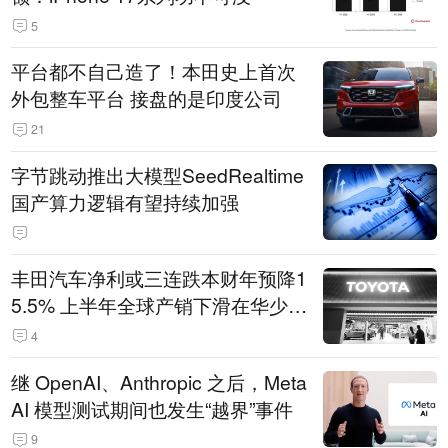
5
平台都不自己造了！本田史上首次
外包整车平台 接盘的是印度公司
21
字节跳动推出大模型SeedRealtime
国产算力逻辑有望持续加强
丰田汽车净利或三连跌本财年预降1
5.5% 上半年全球产销下滑在华少卖
14.3万辆
4
继 OpenAI、Anthropic 之后，Meta
AI 模型测试期间也发生“越界”事件
9