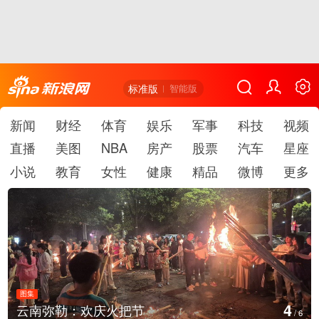
标准版
智能版
新闻
财经
体育
娱乐
军事
科技
视频
直播
美图
NBA
房产
股票
汽车
星座
小说
教育
女性
健康
精品
微博
更多
图集
5
江西铅山：千灯点亮葛仙村
/
6