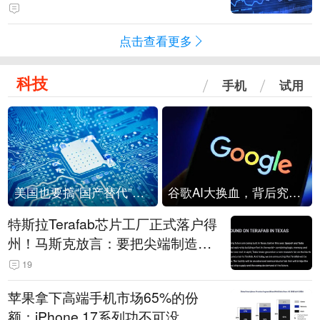
点击查看更多
科技
手机
试用
美国也要搞“国产替代”？先算清三笔账
谷歌AI大换血，背后究竟发生了什么？
特斯拉Terafab芯片工厂正式落户得
州！马斯克放言：要把尖端制造带
回美国
19
苹果拿下高端手机市场65%的份
额：iPhone 17系列功不可没