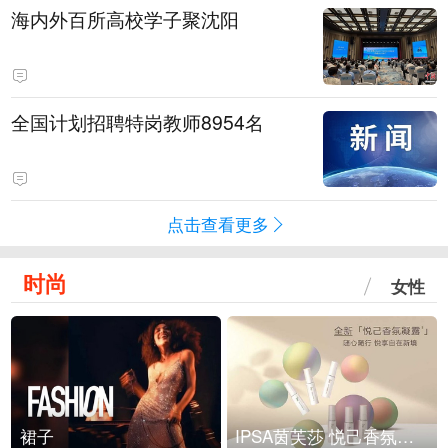
海内外百所高校学子聚沈阳
全国计划招聘特岗教师8954名
点击查看更多
时尚
女性
裙子
IPSA茵芙莎 悦己香氛凝露上市