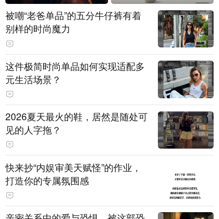
被嘲“老爸单品”的五分牛仔裤有着
别样的时尚魔力
这件极简时尚单品如何实现适配多
元生活场景？
2026夏天最火的鞋，居然是随处可
见的人字拖？
快来抄“内娱审美天赋怪”的作业，
打造你的专属氛围感
亲密关系中的爱与恐惧，被这部恐