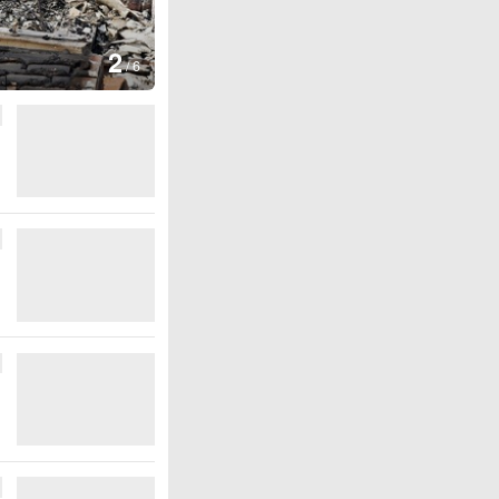
图集
3
云南弥勒：
/
6