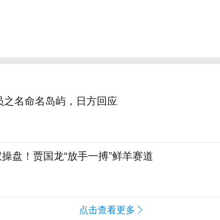
员之名命名岛屿，日方回应
全权操盘！贾国龙“放手一搏”鲜羊赛道
点击查看更多