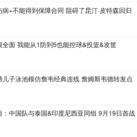
病+不能得到保障合同 阻碍了昆汀·皮特森回归
全面 我能从1防到5也能控球&投篮&攻筐
晒儿子泳池模仿詹韦经典连线 詹姆斯韦德转发点
：中国队与泰国&印度尼西亚同组 9月19日首战