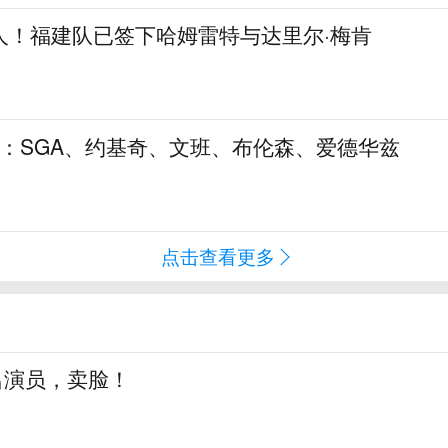
人！福建队已签下哈姆雷特与达里尔·梅肯
5：SGA、约基奇、文班、布伦森、爱德华兹
点击查看更多
知名演员，卖脸！