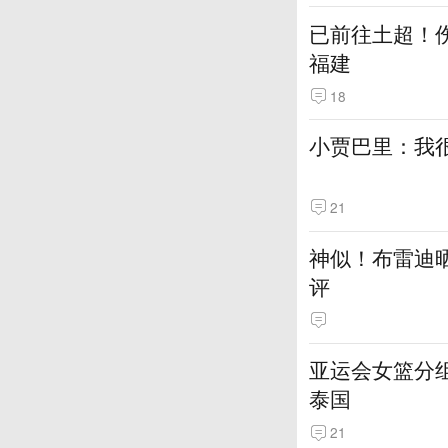
已前往土超！伤
福建
18
小贾巴里：我很
21
神似！布雷迪
评
亚运会女篮分组
泰国
21