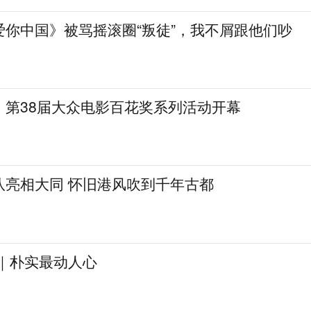
爱你中国》被骂摇滚圈“叛徒”，我不屑跟他们吵
，第38届大众电影百花奖系列活动开幕
队亮相大同 怀旧港风吹到千年古都
见｜朴实最动人心