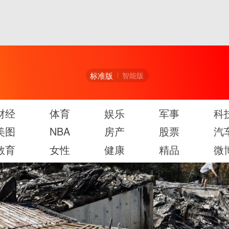
标准版
智能版
财经
体育
娱乐
军事
科
美图
NBA
房产
股票
汽
教育
女性
健康
精品
微