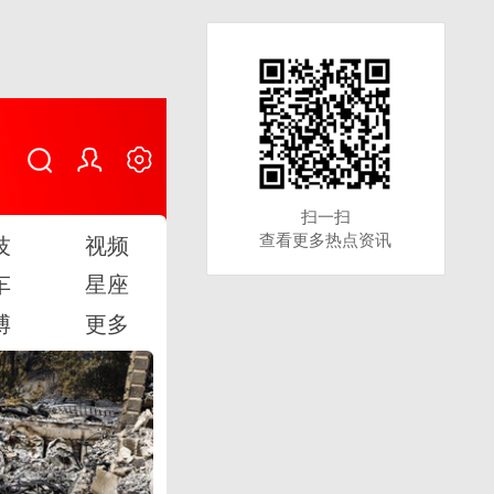
扫一扫
扫一扫
查看更多热点资讯
查看更多热点资讯
技
视频
车
星座
博
更多