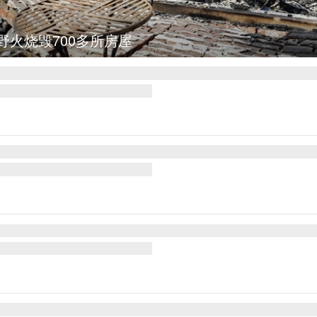
图集
叙利亚：大马士革发生爆炸