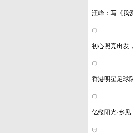
汪峰：写《我
初心照亮出发
香港明星足球
亿缕阳光·乡