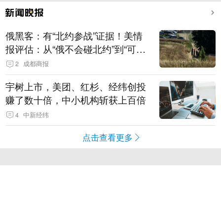
俄黑客：有“北约参战”证据！美情
报评估：从“俄不会碰北约”到“可能
发动有限攻击”
2
成都商报
宇树上市，美团、红杉、经纬创投
赚了数十倍，中小机构斩获上百倍
4
中新经纬
点击查看更多