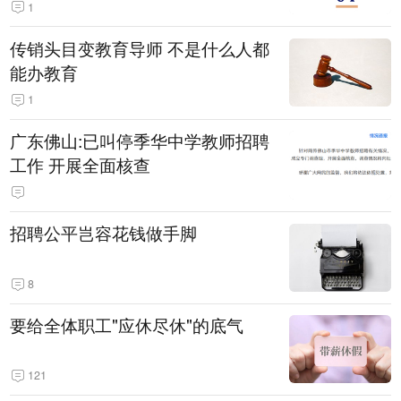
1
传销头目变教育导师 不是什么人都
能办教育
1
广东佛山:已叫停季华中学教师招聘
工作 开展全面核查
招聘公平岂容花钱做手脚
8
要给全体职工"应休尽休"的底气
121