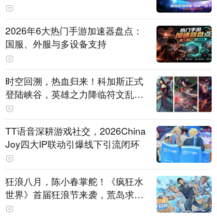
打造旗舰供电方案
2026年6大热门手游加速器盘点：
国服、外服与多设备支持
时空回溯，热血归来！科加斯正式
登陆峡谷，英雄之力降临符文乱
斗！
TT语音深耕游戏社交，2026China
Joy四大IP联动引爆线下引流闭环
狂浪八月，陈小春掌舵！《疯狂水
世界》首届狂浪节来袭，荒岛求生
直播即将开启