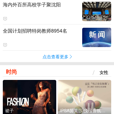
海内外百所高校学子聚沈阳
全国计划招聘特岗教师8954名
点击查看更多
时尚
女性
裙子
IPSA茵芙莎 悦己香氛凝露上市