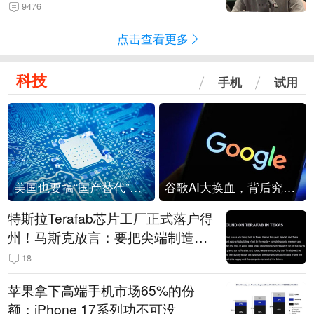
法行为，相关机构自会进行评判和
9476
处理
点击查看更多
科技
手机
试用
美国也要搞“国产替代”？先算清三笔账
谷歌AI大换血，背后究竟发生了什么？
特斯拉Terafab芯片工厂正式落户得
州！马斯克放言：要把尖端制造带
回美国
18
苹果拿下高端手机市场65%的份
额：iPhone 17系列功不可没