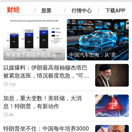
财经
股票
行情中心
下载APP
苹果拿下高端手机市场65%的份额：iPhone 17系列功不可没
中国汽车出海：从“卖出去”到“走进去”
以媒爆料：伊朗最高领袖穆杰塔巴
被紧急送医，情况极度危急，“可能
随时会死去”
112
加息，重大变数！美联储，大消
息！特朗普，有新动作
43
特朗普坐不住：中国每年培养3000