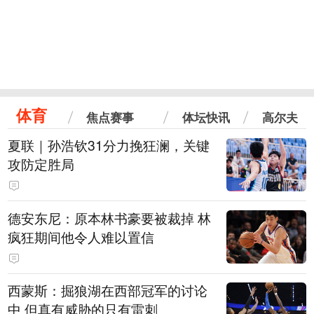
体育
焦点赛事
体坛快讯
高尔夫
夏联｜孙浩钦31分力挽狂澜，关键
攻防定胜局
德安东尼：原本林书豪要被裁掉 林
疯狂期间他令人难以置信
西蒙斯：掘狼湖在西部冠军的讨论
中 但真有威胁的只有雷刺