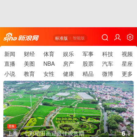
标准版
智能版
新闻
财经
体育
娱乐
军事
科技
视频
直播
美图
NBA
房产
股票
汽车
星座
小说
教育
女性
健康
精品
微博
更多
图集
6
上海：七彩稻田画迎最佳观赏期
/
6