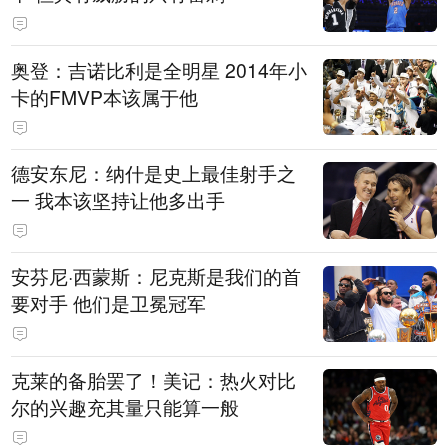
奥登：吉诺比利是全明星 2014年小
卡的FMVP本该属于他
德安东尼：纳什是史上最佳射手之
一 我本该坚持让他多出手
安芬尼·西蒙斯：尼克斯是我们的首
要对手 他们是卫冕冠军
克莱的备胎罢了！美记：热火对比
尔的兴趣充其量只能算一般