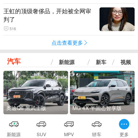
王虹的顶级奢侈品，开始被全网审
判了
516
点击查看更多
汽车
新能源
新车
视频
奥迪Q6 黑武士版
MG 4X 半固态智享版
新能源
SUV
MPV
轿车
更多