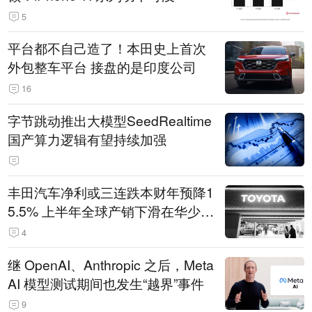
5
平台都不自己造了！本田史上首次
外包整车平台 接盘的是印度公司
16
字节跳动推出大模型SeedRealtime
国产算力逻辑有望持续加强
丰田汽车净利或三连跌本财年预降1
5.5% 上半年全球产销下滑在华少卖
14.3万辆
4
继 OpenAI、Anthropic 之后，Meta
AI 模型测试期间也发生“越界”事件
9