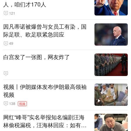
人，咱们才170人
121
因凡蒂诺被爆曾与女员工有染，国
际足联、欧足联紧急回应
49
白宫发了一张图，网友炸了
视频丨伊朗媒体发布伊朗最高领袖
视频
138
视频
网红“峰哥”实名举报知名编剧汪海
林偷税漏税，汪海林回应：如有违