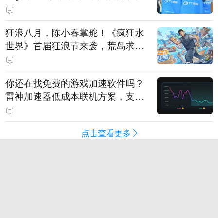
狂浪八月，陈小春掌舵！《疯狂水
世界》首届狂浪节来袭，荒岛求生
直播即将开启
你还在找免费的游戏加速软件吗？
雷神加速器低成本联机方案，支持
免费试用
点击查看更多
滚动
奇闻
段子
趣图
美文
视频
直播
订阅
八卦
情感
旅游
教育
动漫
游戏
试用