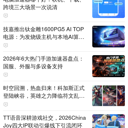
跨境三大场景一次说清
技嘉推出钛金雕1600PG5 AI TOP
电源：为发烧级主机与本地AI算力
打造旗舰供电方案
2026年6大热门手游加速器盘点：
国服、外服与多设备支持
时空回溯，热血归来！科加斯正式
登陆峡谷，英雄之力降临符文乱
斗！
TT语音深耕游戏社交，2026China
Joy四大IP联动引爆线下引流闭环