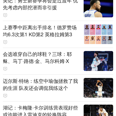
美记：勇士新赛季将会是过渡年 优
先考虑内部挖潜而非引援
上赛季中距离出手排名！德罗赞场
均6.3次第1 KD第2 英格拉姆第3
会选谁穿自己的球鞋？三球：耶
稣、马丁·路德·金、马尔科姆·X
迈尔斯·特纳：练空中瑜伽拯救了我
的生涯 队友还会调侃我练这个
湖记：卡梅隆·卡尔训练营表现好些
或许能进入雷迪克的轮换阵容