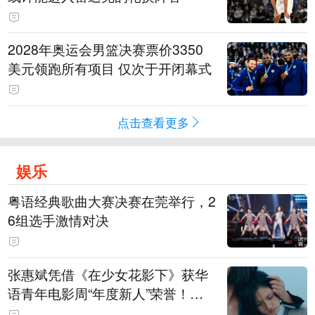
2028年奥运会男篮决赛票价3350
美元领跑所有项目 仅次于开闭幕式
点击查看更多
娱乐
粤语经典歌曲大赛决赛在莞举行，2
6组选手激情对决
张惠斌凭借《在少女花影下》获华
语青年电影周“年度新人”荣誉！该
电影全程在广州取景，采用粤语对