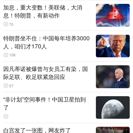
加息，重大变数！美联储，大消
息！特朗普，有新动作
70
特朗普坐不住：中国每年培养3000
人，咱们才170人
158
因凡蒂诺被爆曾与女员工有染，国
际足联、欧足联紧急回应
57
“非计划”空间事件！中国卫星拍到
了
白宫发了一张图，网友炸了