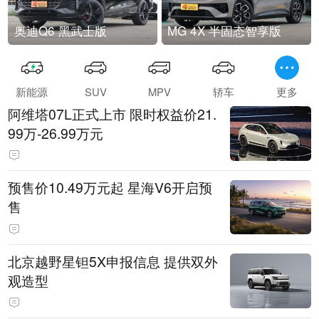
奥迪Q6 黑武士版
MG 4X 半固态智享版
新能源
SUV
MPV
轿车
更多
阿维塔07L正式上市 限时权益价21.
99万-26.99万元
预售价10.49万元起 星海V6开启预
售
北京越野星钽5X申报信息 提供双外
观造型