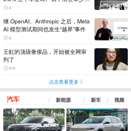
14.3万辆
4
继 OpenAI、Anthropic 之后，Meta
AI 模型测试期间也发生“越界”事件
9
王虹的顶级奢侈品，开始被全网审
判了
516
点击查看更多
汽车
新能源
新车
视频