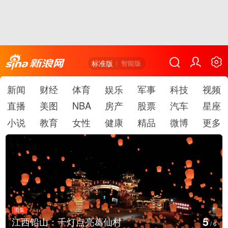
标准版
智能版
新闻
财经
体育
娱乐
军事
科技
视频
直播
美图
NBA
房产
股票
汽车
星座
小说
教育
女性
健康
精品
微博
更多
图集
图
6
江西铅山：千灯点亮葛仙村
/
6