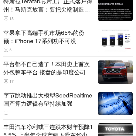
特斯拉Terafab芯片工厂正式落户得
州！马斯克放言：要把尖端制造带
回美国
18
苹果拿下高端手机市场65%的份
额：iPhone 17系列功不可没
5
平台都不自己造了！本田史上首次
外包整车平台 接盘的是印度公司
17
字节跳动推出大模型SeedRealtime
国产算力逻辑有望持续加强
丰田汽车净利或三连跌本财年预降1
5.5% 上半年全球产销下滑在华少卖