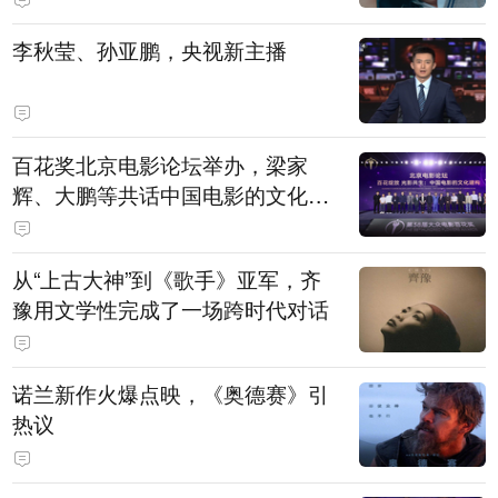
白，主演均为广州本土演员
李秋莹、孙亚鹏，央视新主播
百花奖北京电影论坛举办，梁家
辉、大鹏等共话中国电影的文化建
构
从“上古大神”到《歌手》亚军，齐
豫用文学性完成了一场跨时代对话
诺兰新作火爆点映，《奥德赛》引
热议