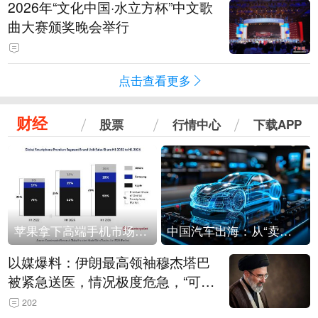
2026年“文化中国·水立方杯”中文歌
曲大赛颁奖晚会举行
点击查看更多
财经
股票
行情中心
下载APP
苹果拿下高端手机市场65%的份额：iPhone 17系列功不可没
中国汽车出海：从“卖出去”到“走进去”
以媒爆料：伊朗最高领袖穆杰塔巴
被紧急送医，情况极度危急，“可能
随时会死去”
202