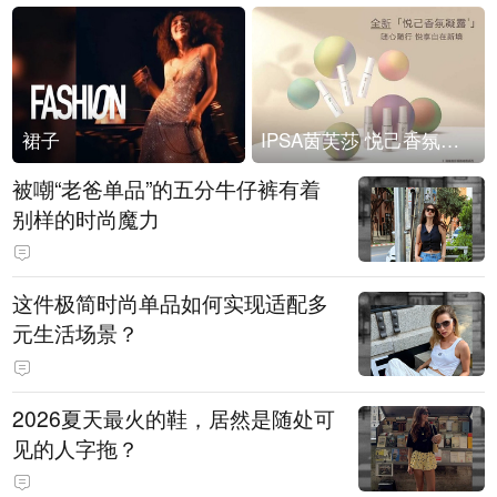
裙子
IPSA茵芙莎 悦己香氛凝露上市
被嘲“老爸单品”的五分牛仔裤有着
别样的时尚魔力
这件极简时尚单品如何实现适配多
元生活场景？
2026夏天最火的鞋，居然是随处可
见的人字拖？