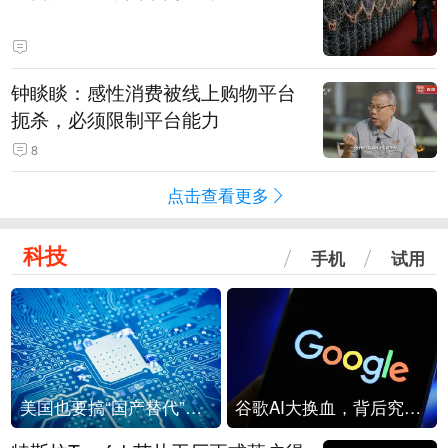
钟睒睒：感性消费被线上购物平台
扼杀，必须限制平台能力
8
点击查看更多
科技
手机
试用
美国也要搞“国产替代”？先算清三笔账
谷歌AI大换血，背后究竟发生了什么？