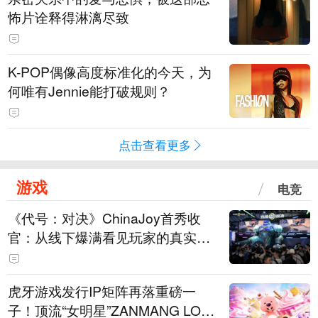
怖片诠释得淋漓尽致
K-POP偶像高度标准化的今天，为
何唯有Jennie能打破规则？
点击查看更多
游戏
电竞
《代号：对决》ChinaJoy首秀收
官：从线下爆满看见玩家的真实期
待
虎牙游戏发行IP矩阵再落重磅一
子！顶流“女明星”ZANMANG LOO