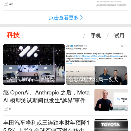
43
点击查看更多
科技
手机
试用
智己汽车App苹果端突然“下架”
谷歌AI权力格局一夜大洗牌
继 OpenAI、Anthropic 之后，Meta
AI 模型测试期间也发生“越界”事件
8
丰田汽车净利或三连跌本财年预降1
5.5% 上半年全球产销下滑在华少卖