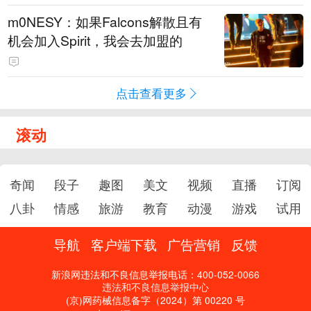
m0NESY：如果Falcons解散且有
机会加入Spirit，我会去加盟的
点击查看更多
滚动
奇闻
段子
趣图
美文
视频
直播
订阅
八卦
情感
旅游
教育
动漫
游戏
试用
导航
客户端下载
广告营销
反馈
新浪网违法和不良信息举报电话：400-052-0066
违法和不良信息举报中心
(京)网药械信息备字（2024）第 00220 号