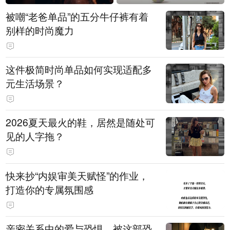
被嘲“老爸单品”的五分牛仔裤有着
别样的时尚魔力
这件极简时尚单品如何实现适配多
元生活场景？
2026夏天最火的鞋，居然是随处可
见的人字拖？
快来抄“内娱审美天赋怪”的作业，
打造你的专属氛围感
亲密关系中的爱与恐惧，被这部恐