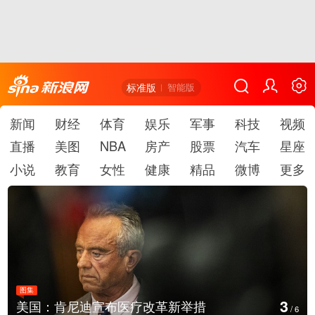
标准版
智能版
新闻
财经
体育
娱乐
军事
科技
视频
直播
美图
NBA
房产
股票
汽车
星座
小说
教育
女性
健康
精品
微博
更多
图集
4
美国：肯尼迪宣布医疗改革新举措
/
6