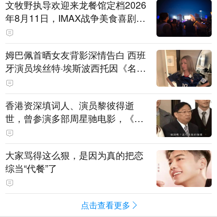
文牧野执导欢迎来龙餐馆定档2026
年8月11日，IMAX战争美食喜剧温
情上映
姆巴佩首晒女友背影深情告白 西班
牙演员埃丝特·埃斯波西托因《名校
风暴》走红
香港资深填词人、演员黎彼得逝
世，曾参演多部周星驰电影，《财
神到》由他填词
大家骂得这么狠，是因为真的把恋
综当“代餐”了
点击查看更多