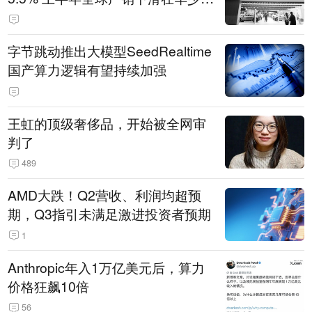
14.3万辆
字节跳动推出大模型SeedRealtime
国产算力逻辑有望持续加强
王虹的顶级奢侈品，开始被全网审
判了
489
AMD大跌！Q2营收、利润均超预
期，Q3指引未满足激进投资者预期
1
Anthropic年入1万亿美元后，算力
价格狂飙10倍
56