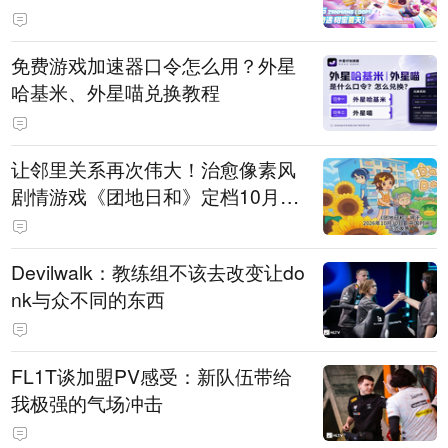
PY 正版3D消除手游《消消奇遇》
惊喜曝光
免费游戏加速器口令怎么用？外星
哈基米、外星喵兑换教程
让邻里关系再次伟大！治愈像素风
剧情游戏《团地日和》定档10月30
日发售
Devilwalk：教练组不该去改变让do
nk与众不同的东西
FL1T谈加盟PV感受：新队伍带给
我极强的气场冲击