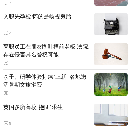
7
入职先孕检 怀的是歧视鬼胎
3
离职员工在朋友圈吐槽前老板 法院:
存在侵害其名誉权可能
亲子、研学体验持续"上新" 各地激
活暑期文旅消费
英国多所高校"抱团"求生
9