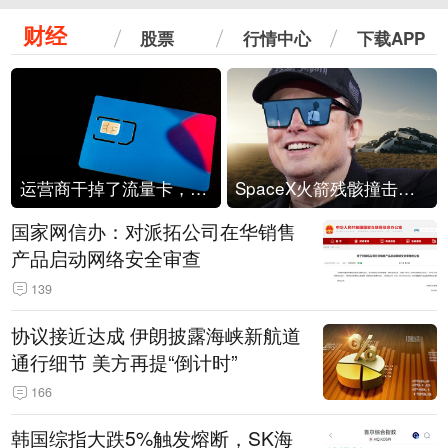
财经
股票
行情中心
下载APP
运营商干掉了流量卡，他们真的玩不起了
SpaceX火箭残骸撞击月球
国家网信办：对派拓公司在华销售
产品启动网络安全审查
139
协议接近达成 伊朗披露海峡新航道
通行细节 美方再提“倒计时”
166
韩国综指大跌5%触发熔断，SK海