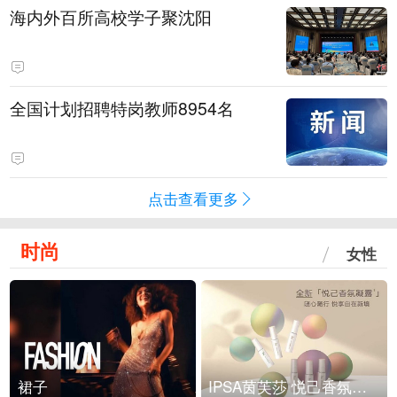
海内外百所高校学子聚沈阳
全国计划招聘特岗教师8954名
点击查看更多
时尚
女性
裙子
IPSA茵芙莎 悦己香氛凝露上市