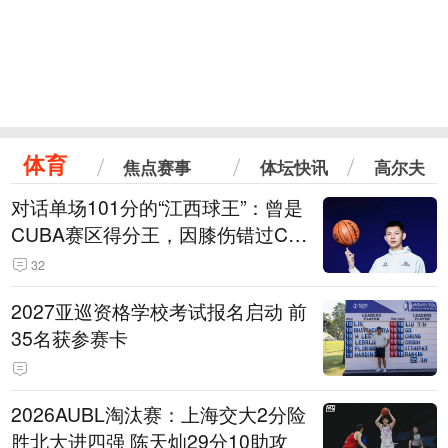
体育
焦点赛事
体坛快讯
高尔夫
对话单场101分的“江西球王”：曾是
CUBA赛区得分王，因膝伤错过CB
A选秀
32
2027亚巡资格学校考试报名启动 前
35名获参赛卡
2026AUBL淘汰赛：上海交大2分险
胜北大进四强 陈天灿29分10助攻