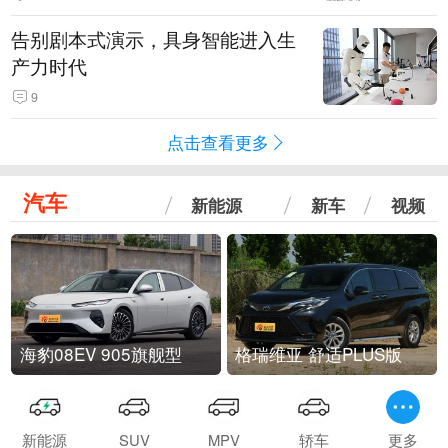
告别剧本式演示，具身智能进入生
产力时代
9
点击查看更多
汽车
新能源
新车
视频
海豹08EV 905旗舰型
格瑞维亚 舒适PLUS版
新能源
SUV
MPV
轿车
更多