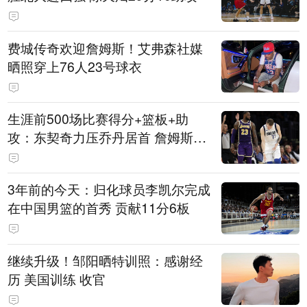
费城传奇欢迎詹姆斯！艾弗森社媒
晒照穿上76人23号球衣
生涯前500场比赛得分+篮板+助
攻：东契奇力压乔丹居首 詹姆斯第
六
3年前的今天：归化球员李凯尔完成
在中国男篮的首秀 贡献11分6板
继续升级！邹阳晒特训照：感谢经
历 美国训练 收官