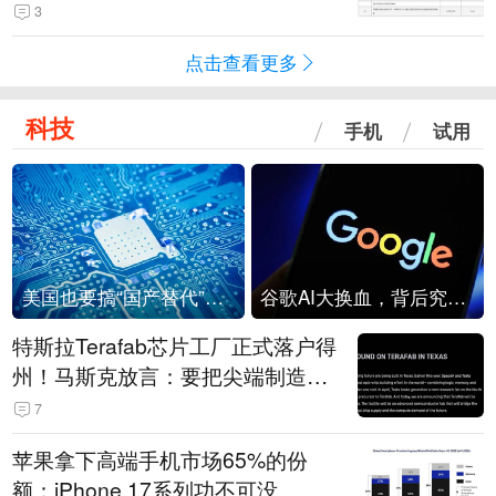
击
3
点击查看更多
科技
手机
试用
美国也要搞“国产替代”？先算清三笔账
谷歌AI大换血，背后究竟发生了什么？
特斯拉Terafab芯片工厂正式落户得
州！马斯克放言：要把尖端制造带
回美国
7
苹果拿下高端手机市场65%的份
额：iPhone 17系列功不可没