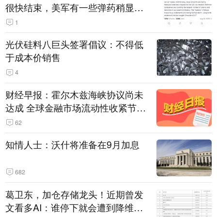
很快结束，美军有一些弹药稍显紧
张！伊朗公布拟议的海峡管理文本
1
光伏硅料八巨头签署倡议：不得低
于成本价销售
4
财经早报：霍尔木兹海峡协议尚未
达成 全球金融市场流动性收紧节奏
暂缓
62
知情人士：沃什将准备在9月加息
682
葛卫东，加仓存储龙头！近期曾发
文看多AI：谁停下就会遭到降维打