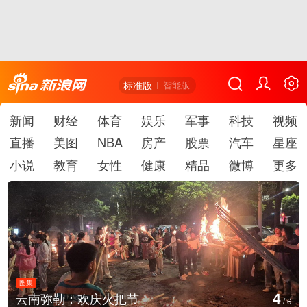
标准版
智能版
新闻
财经
体育
娱乐
军事
科技
视频
直播
美图
NBA
房产
股票
汽车
星座
小说
教育
女性
健康
精品
微博
更多
图集
4
云南弥勒：欢庆火把节
/
6