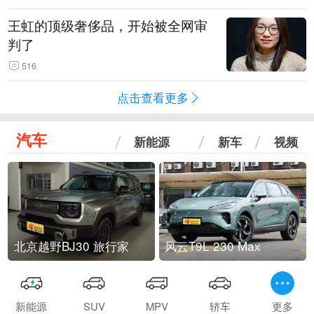
王虹的顶级奢侈品，开始被全网审
判了
516
点击查看更多
汽车
新能源
新车
视频
北京越野BJ30 旅行家
风云T9L 230 Max
新能源
SUV
MPV
轿车
更多