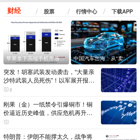
财经
股票
行情中心
下载APP
苹果拿下高端手机市场65%的份额：iPhone 17系列功不可没
中国汽车出海：从“卖出去”到“走进去”
突发！胡塞武装发动袭击，“大量亲
沙特武装人员死伤”！以军展开报复
性空袭
2
刚果（金）一纸禁令引爆铜市！铜
价逼近历史峰值，供应危机再升
级？
特朗普：伊朗不能撑太久，战争将