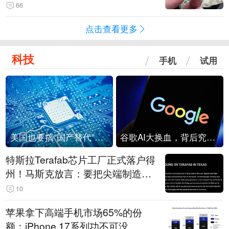
频情况不属实
66
点击查看更多
科技
手机
试用
美国也要搞“国产替代”？先算清三笔账
谷歌AI大换血，背后究竟发生了什么？
特斯拉Terafab芯片工厂正式落户得
州！马斯克放言：要把尖端制造带
回美国
10
苹果拿下高端手机市场65%的份
额：iPhone 17系列功不可没