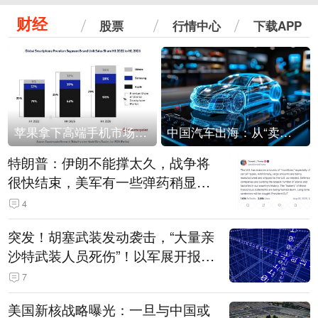
财经
股票
行情中心
下载APP
苹果拿下高端手机市场65%的份额：iPhone 17系列功不可没
中国汽车出海：从“卖出去”到“走进去”
特朗普：伊朗不能撑太久，战争将
很快结束，美军有一些弹药稍显紧
张！伊朗公布拟议的海峡管理文本
4
突发！胡塞武装发动袭击，“大量亲
沙特武装人员死伤”！以军展开报复
性空袭
7
美国新核战略曝光：一旦与中国或