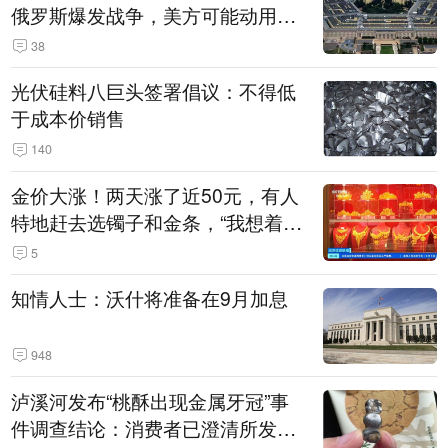
俄罗斯爆发战争，美方可能动用战
术核武器
38
光伏硅料八巨头签署倡议：不得低
于成本价销售
140
金价大涨！两天涨了近50元，有人
特地赶去选镯子和金条，“我想着买
起来可以保值，小批量进一些货”
5
知情人士：沃什将准备在9月加息
948
泸溪河发布“桃酥出现金属牙冠”事
件调查结论：消费者已澄清所发视