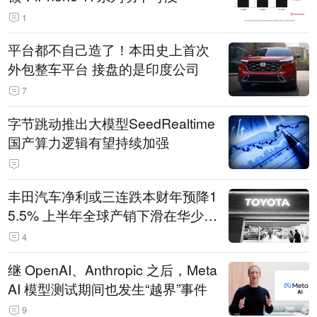
1
平台都不自己造了！本田史上首次
外包整车平台 接盘的是印度公司
7
字节跳动推出大模型SeedRealtime
国产算力逻辑有望持续加强
丰田汽车净利或三连跌本财年预降1
5.5% 上半年全球产销下滑在华少卖
14.3万辆
4
继 OpenAI、Anthropic 之后，Meta
AI 模型测试期间也发生“越界”事件
9