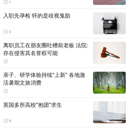
7
入职先孕检 怀的是歧视鬼胎
3
离职员工在朋友圈吐槽前老板 法院:
存在侵害其名誉权可能
亲子、研学体验持续"上新" 各地激
活暑期文旅消费
英国多所高校"抱团"求生
9