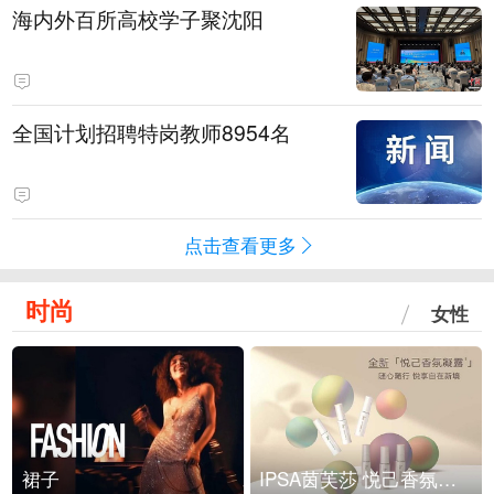
海内外百所高校学子聚沈阳
全国计划招聘特岗教师8954名
点击查看更多
时尚
女性
裙子
IPSA茵芙莎 悦己香氛凝露上市