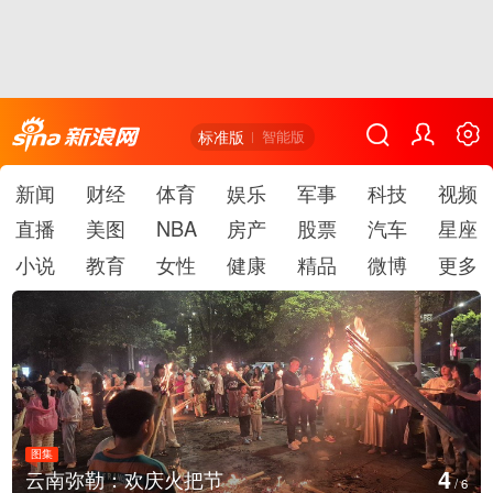
标准版
智能版
新闻
财经
体育
娱乐
军事
科技
视频
直播
美图
NBA
房产
股票
汽车
星座
小说
教育
女性
健康
精品
微博
更多
图集
5
江西铅山：千灯点亮葛仙村
/
6