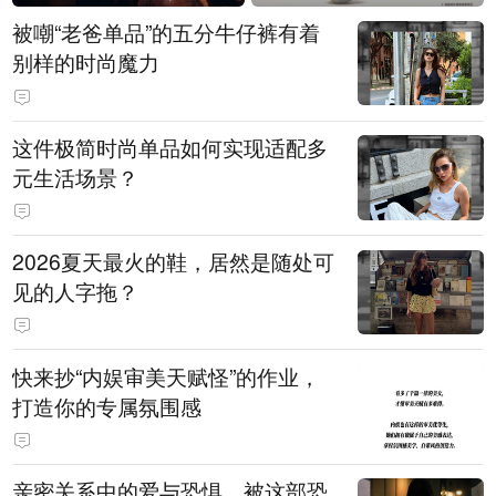
被嘲“老爸单品”的五分牛仔裤有着
别样的时尚魔力
这件极简时尚单品如何实现适配多
元生活场景？
2026夏天最火的鞋，居然是随处可
见的人字拖？
快来抄“内娱审美天赋怪”的作业，
打造你的专属氛围感
亲密关系中的爱与恐惧，被这部恐