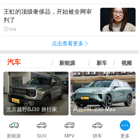
王虹的顶级奢侈品，开始被全网审
判了
516
点击查看更多
汽车
新能源
新车
视频
北京越野BJ30 旅行家
风云T9L 230 Max
新能源
SUV
MPV
轿车
更多