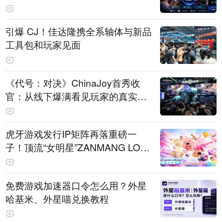
引爆 CJ！佳达隆携全系轴体与新品
工具包和玩家见面
《代号：对决》ChinaJoy首秀收
官：从线下爆满看见玩家的真实期
待
虎牙游戏发行IP矩阵再落重磅一
子！顶流“女明星”ZANMANG LOO
PY 正版3D消除手游《消消奇遇》
惊喜曝光
免费游戏加速器口令怎么用？外星
哈基米、外星喵兑换教程