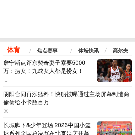
体育
焦点赛事
体坛快讯
高尔夫
詹宁斯点评东契奇妻子索要5000
万：捞女！九成女人都是捞女！
阴阳合同再添猛料！快船被曝通过主场屏幕制造商
偷偷给小卡数百万
长城脚下&少年登场 2026中国小篮
球系列全国总决赛在北京延庆开幕