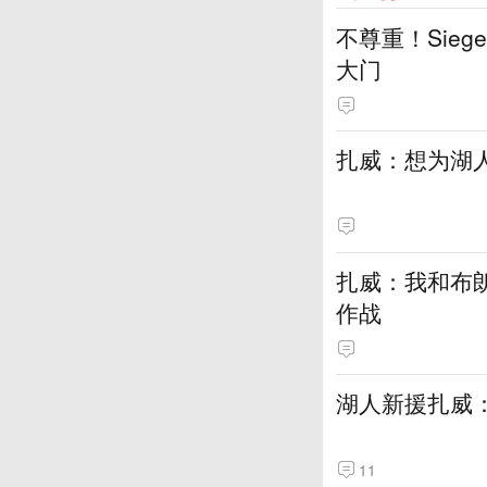
不尊重！Sie
大门
扎威：想为湖
扎威：我和布
作战
湖人新援扎威
11