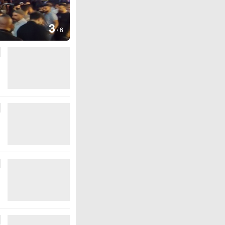
图集
4
江西铅山：千灯点亮
/
6