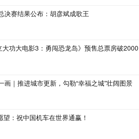
》总决赛结果公布：胡彦斌成歌王
大功大电影3：勇闯恐龙岛》预售总票房破2000
一画｜推进城市更新，勾勒“幸福之城”壮阔图景
日愿望：祝中国机车在世界通赢！