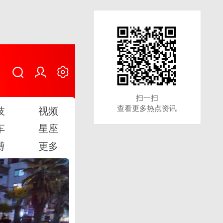
扫一扫
扫一扫
查看更多热点资讯
查看更多热点资讯
技
视频
车
星座
博
更多