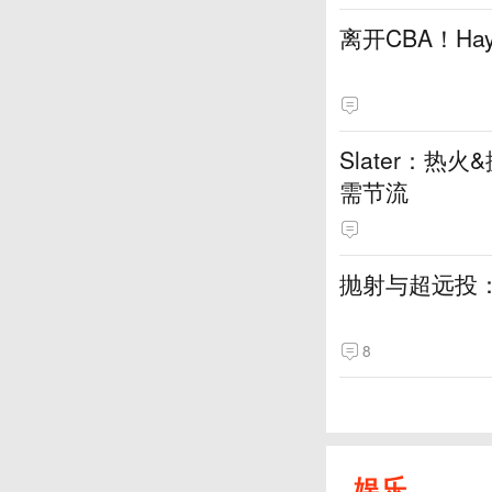
离开CBA！H
Slater：
需节流
抛射与超远投
8
娱乐