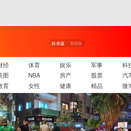
标准版
智能版
财经
体育
娱乐
军事
科
美图
NBA
房产
股票
汽
教育
女性
健康
精品
微