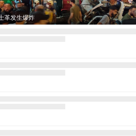
集
云南弥勒：欢庆火把节