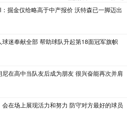
gel：掘金仅给略高于中产报价 沃特森已一脚迈出
人球迷奉献全部 帮助球队升起第18面冠军旗帜
朗尼在高中当队友后成为朋友 很兴奋能再次并肩
：会在场上展现活力和努力 防守对方最好的球员