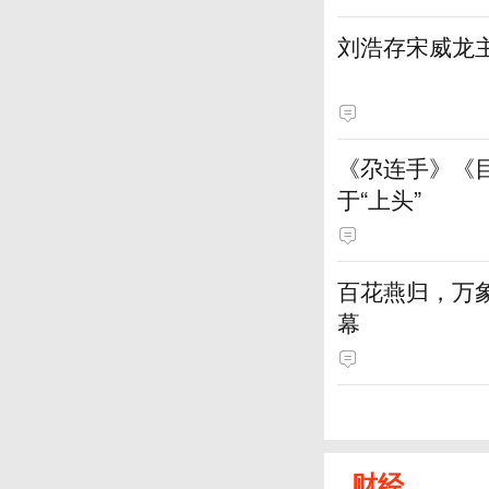
刘浩存宋威龙
《尕连手》《
于“上头”
百花燕归，万
幕
财经