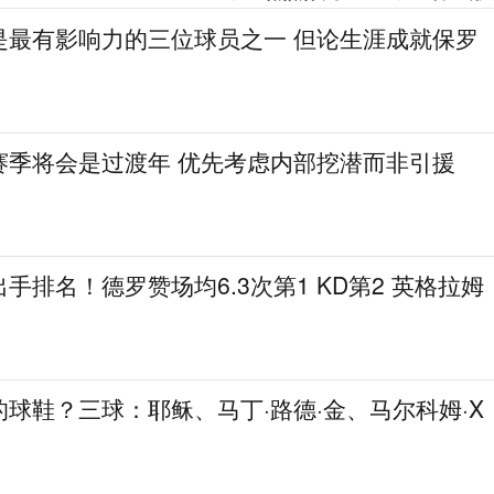
是最有影响力的三位球员之一 但论生涯成就保罗
赛季将会是过渡年 优先考虑内部挖潜而非引援
手排名！德罗赞场均6.3次第1 KD第2 英格拉姆
球鞋？三球：耶稣、马丁·路德·金、马尔科姆·X