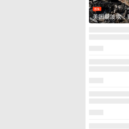
图集
美国斯波坎：