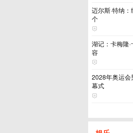
迈尔斯·特纳
个
湖记：卡梅隆
容
2028年奥运
幕式
娱乐