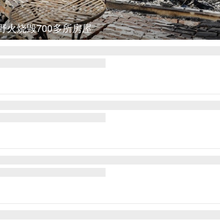
野火烧毁700多所房屋