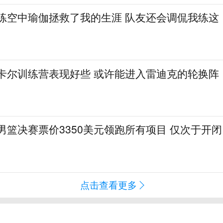
：练空中瑜伽拯救了我的生涯 队友还会调侃我练这
·卡尔训练营表现好些 或许能进入雷迪克的轮换阵
会男篮决赛票价3350美元领跑所有项目 仅次于开闭
点击查看更多