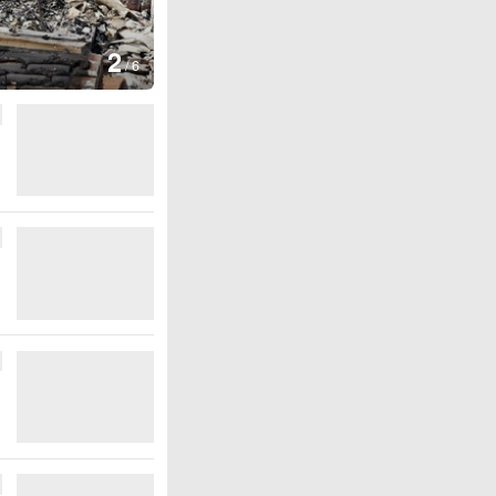
图集
2
叙利亚：大马士革发生爆炸
/
6