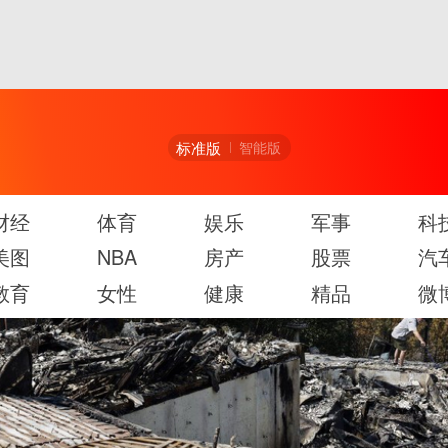
标准版
智能版
财经
体育
娱乐
军事
科
美图
NBA
房产
股票
汽
教育
女性
健康
精品
微