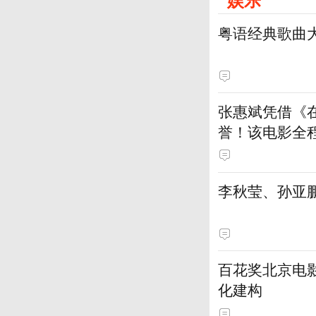
粤语经典歌曲
张惠斌凭借《
誉！该电影全
土演员
李秋莹、孙亚
百花奖北京电
化建构