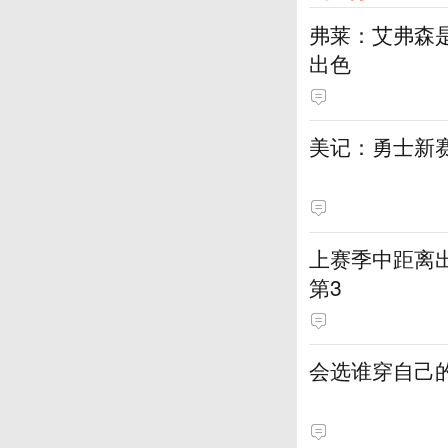
弗莱：艾弗森
出色
美记：勇士新
上赛季中距离出
第3
会选谁穿自己的