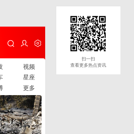
扫一扫
扫一扫
查看更多热点资讯
查看更多热点资讯
技
视频
车
星座
博
更多