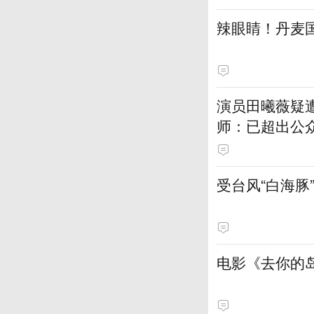
辣眼睛！丹麦
演员田曦薇疑
师：已超出公
受台风“白海豚
电影《去你的岛