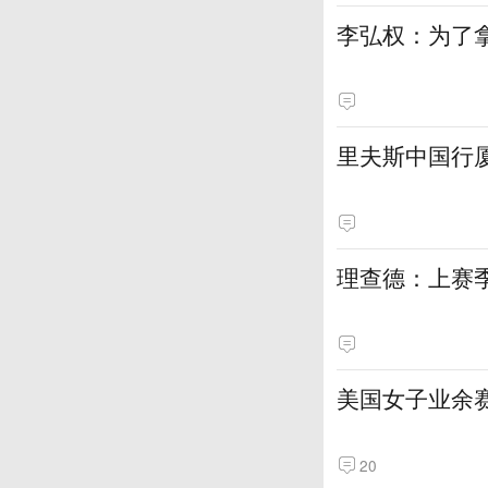
李弘权：为了
里夫斯中国行
理查德：上赛
美国女子业余赛
20