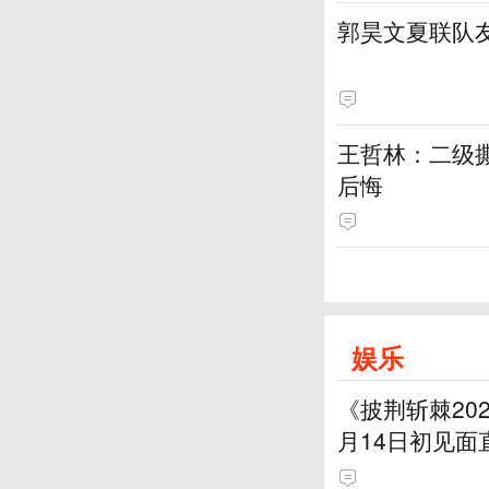
郭昊文夏联队友
王哲林：二级撕
后悔
娱乐
《披荆斩棘20
月14日初见面