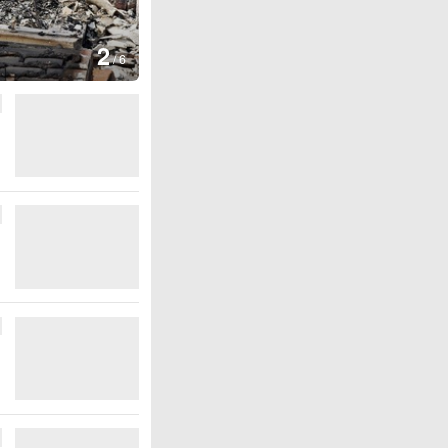
图集
3
云南弥勒：
/
6