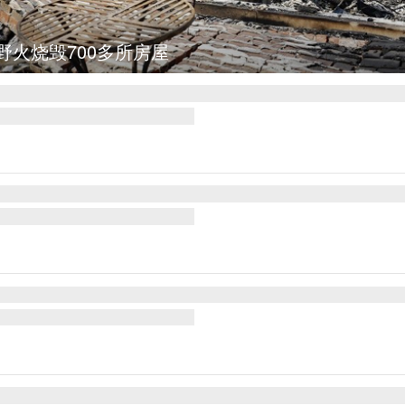
图集
叙利亚：大马士革发生爆炸