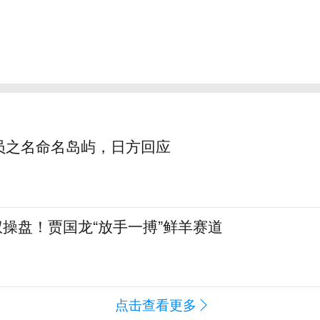
员之名命名岛屿，日方回应
全权操盘！贾国龙“放手一搏”鲜羊赛道
点击查看更多