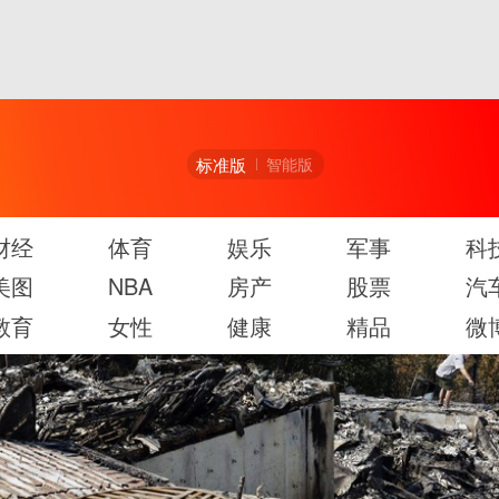
标准版
智能版
财经
体育
娱乐
军事
科
美图
NBA
房产
股票
汽
教育
女性
健康
精品
微