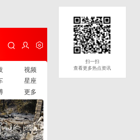
扫一扫
扫一扫
查看更多热点资讯
查看更多热点资讯
技
视频
车
星座
博
更多