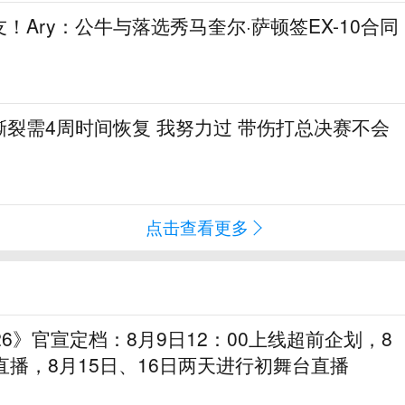
！Ary：公牛与落选秀马奎尔·萨顿签EX-10合同
裂需4周时间恢复 我努力过 带伤打总决赛不会
点击查看更多
26》官宣定档：8月9日12：00上线超前企划，8
直播，8月15日、16日两天进行初舞台直播